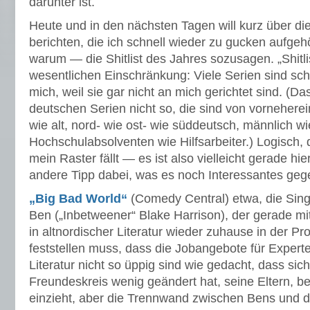
darunter ist.
Heute und in den nächsten Tagen will kurz über di
berichten, die ich schnell wieder zu gucken aufgeh
warum — die Shitlist des Jahres sozusagen. „Shitlis
wesentlichen Einschränkung: Viele Serien sind sch
mich, weil sie gar nicht an mich gerichtet sind. (D
deutschen Serien nicht so, die sind von vorneherein
wie alt, nord- wie ost- wie süddeutsch, männlich wi
Hochschulabsolventen wie Hilfsarbeiter.) Logisch, 
mein Raster fällt — es ist also vielleicht gerade hi
andere Tipp dabei, was es noch Interessantes geg
„Big Bad World“
(Comedy Central) etwa, die Sin
Ben („Inbetweener“ Blake Harrison), der gerade m
in altnordischer Literatur wieder zuhause in der 
feststellen muss, dass die Jobangebote für Experte
Literatur nicht so üppig sind wie gedacht, dass sic
Freundeskreis wenig geändert hat, seine Eltern, b
einzieht, aber die Trennwand zwischen Bens und d