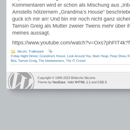
Kommentaren wird er schon als Mischung aus „In
Amstells hölzernem „Grandma’s House“ beschriebe
guck ich mir an! Und bin mir noch nicht ganz siche
Tamsin Greig als Mutter zweier Twens mehr über ih
meines aussagt.
https://www.youtube.com/watch?v=Oxs7phFtT4k
Sitcom
,
Trailerpark
Friday Night Dinner
,
Grandma's House
,
Look Around You
,
Mark Heap
,
Peep Show
,
R
Bird
,
Tamsin Greig
,
The Inbetweeners
,
The IT Crowd
Copyright © 1999-2023 Britische Sitcoms
Theme by
NeoEase
. Valid
XHTML 1.1
and
CSS 3
.