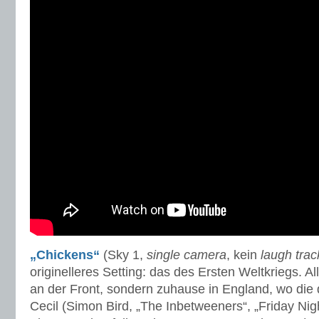
„Chickens“
(Sky 1,
single camera
, kein
laugh trac
originelleres Setting: das des Ersten Weltkriegs. All
an der Front, sondern zuhause in England, wo die
Cecil (Simon Bird, „The Inbetweeners“, „Friday Nig