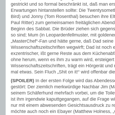
gestrickt und so formal beschränkt ist, daß man ers
Erwartungen hintanstellen sollte: Die Twentysom
Bird) und Jonny (Tom Rosenthal) besuchen ihre El
Paul Ritter) zum gemeinsamen freitäglichen Aben
Beginn des Sabbat. Die Brüder ziehen sich gegensei
so sind; Mum (in Leopardenfellmuster, mit goldenen
„MasterChef“-Fan und hätte gerne, daß Dad seine S
Wissenschaftszeitschriften wegwirft; Dad ist noch 
exzentrischer, ißt gerne Reste aus dem Küchenabfa
ohne herum, wenn es ihm zu warm wird, ersteigert
Wissenschaftszeitschriften, trägt ein Hörgerät und
mal etwas. Sein Fluch „Shit on it!“ wird offenbar 
(SPOILER)
In der ersten Folge wird das Abendess
gestört: Der ziemlich merkwürdige Nachbar Jim (
seinem Schäferhund mehrfach vorbei, um die Toile
ist ihm irgendwie kaputtgegangen, auf die Frage wie
nur mit einem abwesenden Gesichtsausdruck zu re
möchte auch noch ein Ebayer (Matthew Holness, „