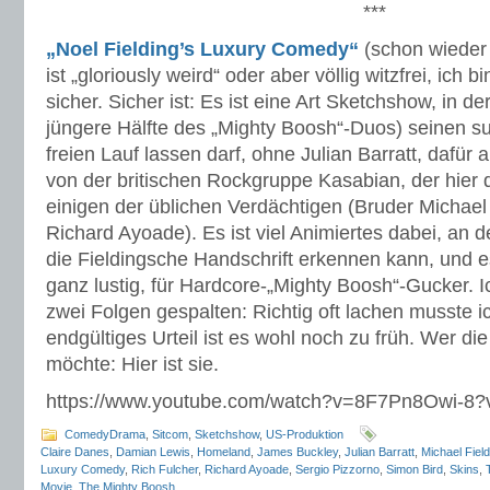
***
„Noel Fielding’s Luxury Comedy“
(schon wieder 
ist „gloriously weird“ oder aber völlig witzfrei, ich 
sicher. Sicher ist: Es ist eine Art Sketchshow, in de
jüngere Hälfte des „Mighty Boosh“-Duos) seinen su
freien Lauf lassen darf, ohne Julian Barratt, dafür 
von der britischen Rockgruppe Kasabian, der hier d
einigen der üblichen Verdächtigen (Bruder Michael 
Richard Ayoade). Es ist viel Animiertes dabei, an
die Fieldingsche Handschrift erkennen kann, und e
ganz lustig, für Hardcore-„Mighty Boosh“-Gucker. I
zwei Folgen gespalten: Richtig oft lachen musste ich
endgültiges Urteil ist es wohl noch zu früh. Wer d
möchte: Hier ist sie.
https://www.youtube.com/watch?v=8F7Pn8Owi-8
ComedyDrama
,
Sitcom
,
Sketchshow
,
US-Produktion
Claire Danes
,
Damian Lewis
,
Homeland
,
James Buckley
,
Julian Barratt
,
Michael Field
Luxury Comedy
,
Rich Fulcher
,
Richard Ayoade
,
Sergio Pizzorno
,
Simon Bird
,
Skins
,
Movie
,
The Mighty Boosh