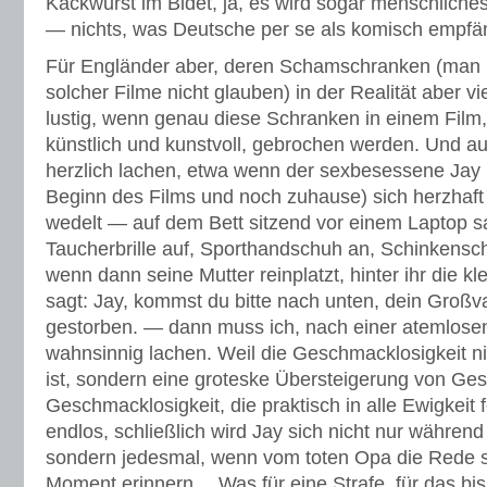
Kackwurst im Bidet, ja, es wird sogar menschlich
— nichts, was Deutsche per se als komisch empfä
Für Engländer aber, deren Schamschranken (man 
solcher Filme nicht glauben) in der Realität aber vie
lustig, wenn genau diese Schranken in einem Film,
künstlich und kunstvoll, gebrochen werden. Und a
herzlich lachen, etwa wenn der sexbesessene Jay
Beginn des Films und noch zuhause) sich herzhaft
wedelt — auf dem Bett sitzend vor einem Laptop s
Taucherbrille auf, Sporthandschuh an, Schinkens
wenn dann seine Mutter reinplatzt, hinter ihr die k
sagt: Jay, kommst du bitte nach unten, dein Großva
gestorben. — dann muss ich, nach einer atemlos
wahnsinnig lachen. Weil die Geschmacklosigkeit n
ist, sondern eine groteske Übersteigerung von Ges
Geschmacklosigkeit, die praktisch in alle Ewigkeit fo
endlos, schließlich wird Jay sich nicht nur währen
sondern jedesmal, wenn vom toten Opa die Rede s
Moment erinnern… Was für eine Strafe, für das bi