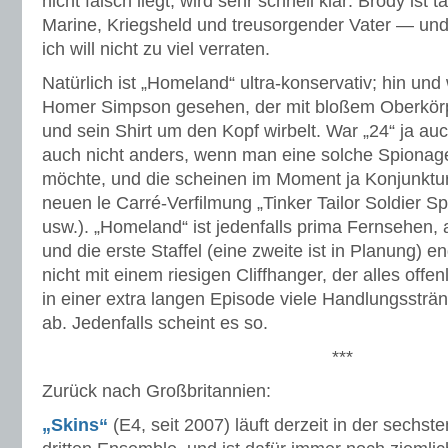
nicht falsch liegt, wird sehr schnell klar: Brody ist 
Marine, Kriegsheld und treusorgender Vater — un
ich will nicht zu viel verraten.
Natürlich ist „Homeland“ ultra-konservativ; hin und
Homer Simpson gesehen, der mit bloßem Oberkörpe
und sein Shirt um den Kopf wirbelt. War „24“ ja au
auch nicht anders, wenn man eine solche Spionag
möchte, und die scheinen im Moment ja Konjunktur
neuen le Carré-Verfilmung „Tinker Tailor Soldier Sp
usw.). „Homeland“ ist jedenfalls prima Fernsehen, 
und die erste Staffel (eine zweite ist in Planung) e
nicht mit einem riesigen Cliffhanger, der alles offen
in einer extra langen Episode viele Handlungssträn
ab. Jedenfalls scheint es so.
***
Zurück nach Großbritannien:
„Skins“
(E4, seit 2007) läuft derzeit in der sechst