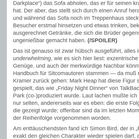
Darkplace“) das Sofa abholen, das er für seinen kr
hat. Der aber, das stellt sich durch einen Anruf hera
und während das Sofa noch im Treppenhaus steckt
Besucher erstmal hinsetzen und etwas trinken, b
ausgerechnet Getränke, die sich die Brüder gegens
ungenießbar gemacht haben.
(/SPOILER)
Das ist genauso ist zwar hübsch ausgeführt, alles 
underwhelming
, wie es sich hier liest: exzentrisc
Genüge, und auch der merkwürdige Nachbar könnt
Handbuch für Sitcomautoren stammen — da muß ma
Kramer zurück gehen: Mark Heap hat diese Figur s
gespielt, das wie „Friday Night Dinner“ von TalkB
Park (co-)produziert wurde. Laut lachen mußte ich 
nur selten, andererseits war es eben: die erste Folg
die gezeigt wurde; offenbar sind da im letzten M
der Reihenfolge vorgenommen worden.
Am enttäuschendsten fand ich Simon Bird, der in „
exakt den gleichen Charakter wieder spielen darf, 