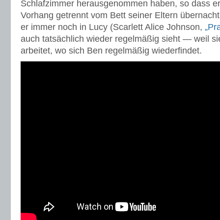
Schlafzimmer herausgenommen haben, so dass er 
Vorhang getrennt vom Bett seiner Eltern übernach
er immer noch in Lucy (Scarlett Alice Johnson,
„Pr
auch tatsächlich wieder regelmäßig sieht — weil s
arbeitet, wo sich Ben regelmäßig wiederfindet.