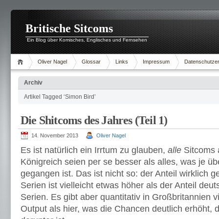
Britische Sitcoms
Ein Blog über Komisches, Englisches und Fernsehen
Oliver Nagel
Glossar
Links
Impressum
Datenschutzer
Archiv
Artikel Tagged ‘Simon Bird’
Die Shitcoms des Jahres (Teil 1)
14. November 2013
Oliver Nagel
Es ist natürlich ein Irrtum zu glauben,
alle
Sitcoms 
Königreich seien per se besser als alles, was je ü
gegangen ist. Das ist nicht so: der Anteil wirklich 
Serien ist vielleicht etwas höher als der Anteil de
Serien. Es gibt aber quantitativ in Großbritannien
Output als hier, was die Chancen deutlich erhöht,