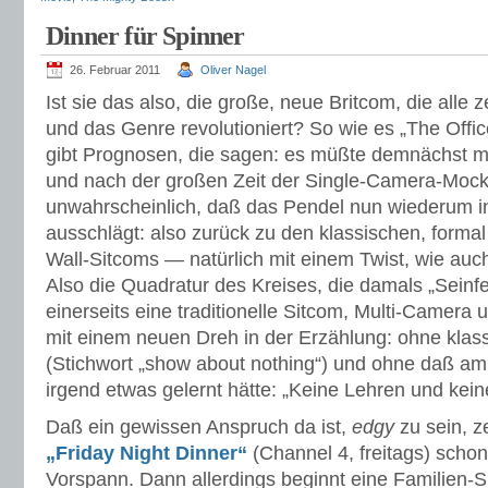
Dinner für Spinner
26. Februar 2011
Oliver Nagel
Ist sie das also, die große, neue Britcom, die all
und das Genre revolutioniert? So wie es „The Offi
gibt Prognosen, die sagen: es müßte demnächst ma
und nach der großen Zeit der Single-Camera-Mock
unwahrscheinlich, daß das Pendel nun wiederum i
ausschlägt: also zurück zu den klassischen, forma
Wall-Sitcoms — natürlich mit einem Twist, wie auc
Also die Quadratur des Kreises, die damals „Seinfel
einerseits eine traditionelle Sitcom, Multi-Camera 
mit einem neuen Dreh in der Erzählung: ohne klas
(Stichwort „show about nothing“) und ohne daß a
irgend etwas gelernt hätte: „Keine Lehren und ke
Daß ein gewissen Anspruch da ist,
edgy
zu sein, z
„Friday Night Dinner“
(Channel 4, freitags) schon
Vorspann. Dann allerdings beginnt eine Familien-Si