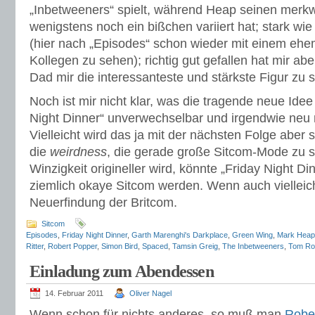
„Inbetweeners“ spielt, während Heap seinen mer
wenigstens noch ein bißchen variiert hat; stark wi
(hier nach „Episodes“ schon wieder mit einem ehe
Kollegen zu sehen); richtig gut gefallen hat mir abe
Dad mir die interessanteste und stärkste Figur zu s
Noch ist mir nicht klar, was die tragende neue Idee 
Night Dinner“ unverwechselbar und irgendwie neu
Vielleicht wird das ja mit der nächsten Folge aber
die
weirdness
, die gerade große Sitcom-Mode zu s
Winzigkeit origineller wird, könnte „Friday Night D
ziemlich okaye Sitcom werden. Wenn auch vielleich
Neuerfindung der Britcom.
Sitcom
Episodes
,
Friday Night Dinner
,
Garth Marenghi's Darkplace
,
Green Wing
,
Mark Heap
Ritter
,
Robert Popper
,
Simon Bird
,
Spaced
,
Tamsin Greig
,
The Inbetweeners
,
Tom Ro
Einladung zum Abendessen
14. Februar 2011
Oliver Nagel
Wenn schon für nichts anderes, so muß man
Robe