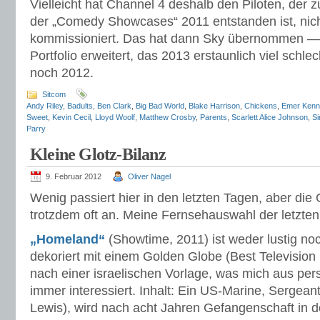
Vielleicht hat Channel 4 deshalb den Piloten, der
der „Comedy Showcases“ 2011 entstanden ist, nich
kommissioniert. Das hat dann Sky übernommen —
Portfolio erweitert, das 2013 erstaunlich viel schl
noch 2012.
Sitcom
Andy Riley
,
Badults
,
Ben Clark
,
Big Bad World
,
Blake Harrison
,
Chickens
,
Emer Kenn
Sweet
,
Kevin Cecil
,
Lloyd Woolf
,
Matthew Crosby
,
Parents
,
Scarlett Alice Johnson
,
Si
Parry
Kleine Glotz-Bilanz
9. Februar 2012
Oliver Nagel
Wenig passiert hier in den letzten Tagen, aber die 
trotzdem oft an. Meine Fernsehauswahl der letzte
„Homeland“
(Showtime, 2011) ist weder lustig noch
dekoriert mit einem Golden Globe (Best Television
nach einer israelischen Vorlage, was mich aus pe
immer interessiert. Inhalt: Ein US-Marine, Sergea
Lewis), wird nach acht Jahren Gefangenschaft in 