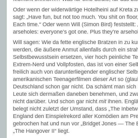
Oder wenn der widerwärtige Hotelheini auf Kreta 
sagt: „Have fun, but not too much. You shit on floor
Each time.“ Oder wenn Will (Simon Bird) feststellt: 
arseholes: everyone’s got one. Plus they’re arseho
Will sagen: Wie da fette englische Bratzen in zu k
werden, die äußere Anmut allenfalls durch ein str
Selbstbewusstsein ersetzen, vier hoch peinliche 
Extrem-Nerd und Vollpfosten, das ist von einer Sel
freilich auch von darunterliegender englischer Selbs
amerikanischen Teenagerfilmen dieser Art so (glaube
Deutschland schon gar nicht. Da schämt man sich 
Leute sich dermaßen daneben benehmen, und zwar 
nicht darüber. Und schon gar nicht
mit
ihnen. Engl
belegt nicht zuletzt der Umstand, dass „The Inbet
England den Einspielrekord aller Komödien am 
gebrochen hat und nun vor „Bridget Jones — The 
„The Hangover II“ liegt.