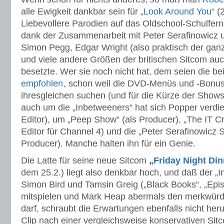
alle Ewigkeit dankbar sein für
„Look Around You“
(2
Liebevollere Parodien auf das Oldschool-Schulfer
dank der Zusammenarbeit mit Peter Serafinowicz 
Simon Pegg, Edgar Wright (also praktisch der ga
und viele andere Größen der britischen Sitcom auc
besetzte. Wer sie noch nicht hat, dem seien die be
empfohlen
, schon weil die DVD-Menüs und -Bonus
ihresgleichen suchen (und für die Kürze der Show
auch um die „Inbetweeners“ hat sich Popper verdie
Editor), um „Peep Show“ (als Producer), „The IT 
Editor für Channel 4) und die „Peter Serafinowicz 
Producer). Manche halten ihn für ein Genie.
Die Latte für seine neue Sitcom
„Friday Night Din
dem 25.2.) liegt also denkbar hoch, und daß der „
Simon Bird und Tamsin Greig („Black Books“, „Epi
mitspielen und Mark Heap abermals den merkwür
darf, schraubt die Erwartungen ebenfalls nicht heru
Clip nach einer vergleichsweise konservativen Si