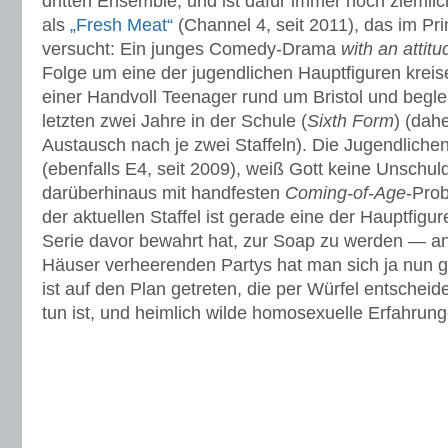
dritten Ensemble, und ist dafür immer noch ziemlic
als
„Fresh Meat“
(Channel 4, seit 2011), das im Pri
versucht: Ein junges Comedy-Drama
with an attitu
Folge um eine der jugendlichen Hauptfiguren kreis
einer Handvoll Teenager rund um Bristol und begle
letzten zwei Jahre in der Schule (
Sixth Form
) (dah
Austausch nach je zwei Staffeln). Die Jugendlichen
(ebenfalls E4, seit 2009), weiß Gott keine Unsch
darüberhinaus mit handfesten
Coming-of-Age
-Pro
der aktuellen Staffel ist gerade eine der Hauptfigu
Serie davor bewahrt hat, zur Soap zu werden — ans
Häuser verheerenden Partys hat man sich ja nun 
ist auf den Plan getreten, die per Würfel entscheid
tun ist, und heimlich wilde homosexuelle Erfahrun