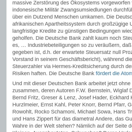
massive Zerstörung des Ökosystems vorgeworfen
indonesische Militär Zwangsumsiedlungen durchfüh
über ein Dutzend Menschen umkamen. Die Deuts
afrikanischen Apartheitssystem durch großzügig
langfristige Kredite zu günstigen Bedingungen wied
geholfen. Die Deutsche Bank zahlt kaum noch Steu
es, … Industriebeteiligungen so zu veräußern, daß 
gegeben ist, d.h. der erwartete Steuersatz null Proz
Vorstand in seinem Geschäftsbericht), während di
Steuerzahler via Hermes-Kreditsicherung durch de
Risiken haften. Die Deutsche Bank
fördert die Ato
Und mit dieser Deutschen Bank arbeitet jetzt ohn
zusammen, deren Autoren F.W. Bernstein, Wiglaf Dro
Bernd Fritz, Greser & Lenz, Josef Hader, Eckhard
Hurzlmeier, Ernst Kahl, Peter Knorr, Bernd Pfarr, G
Rowohlt, Rocko Schamoni, Michael Sowa, Hans Tra
und Hans Zippert für das diametral Andere, das G
Wahre in der Welt stehen? Nämlich auf der Seite