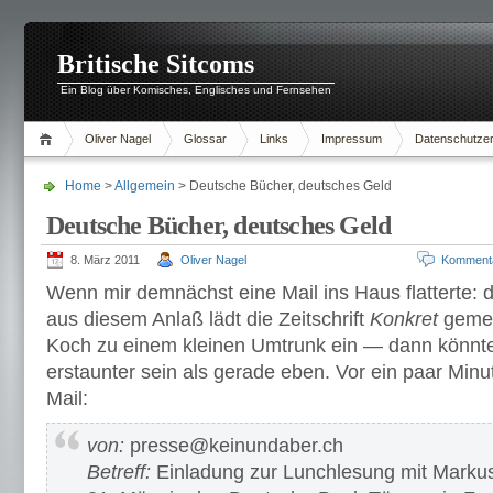
Britische Sitcoms
Ein Blog über Komisches, Englisches und Fernsehen
Oliver Nagel
Glossar
Links
Impressum
Datenschutzer
Home
>
Allgemein
> Deutsche Bücher, deutsches Geld
Deutsche Bücher, deutsches Geld
8. März 2011
Oliver Nagel
Komment
Wenn mir demnächst eine Mail ins Haus flatterte: di
aus diesem Anlaß lädt die Zeitschrift
Konkret
gemei
Koch zu einem kleinen Umtrunk ein — dann könnte 
erstaunter sein als gerade eben. Vor ein paar Minut
Mail:
von:
presse@keinundaber.ch
Betreff:
Einladung zur Lunchlesung mit Marku