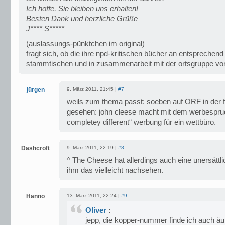
Ich hoffe, Sie bleiben uns erhalten!
Besten Dank und herzliche Grüße
J**** S*****
(auslassungs-pünktchen im original)
fragt sich, ob die ihre npd-kritischen bücher an entsprechend
stammtischen und in zusammenarbeit mit der ortsgruppe vor
jürgen
9. März 2011, 21:45 |
#7
weils zum thema passt: soeben auf ORF in der f
gesehen: john cleese macht mit dem werbespru
completey different“ werbung für ein wettbüro.
Dashcroft
9. März 2011, 22:19 |
#8
^ The Cheese hat allerdings auch eine unersätt
ihm das vielleicht nachsehen.
Hanno
13. März 2011, 22:24 |
#9
Oliver
:
jepp, die kopper-nummer finde ich auch äuß