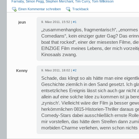
Farnaby
,
Simon Pegg
,
Stephen Merchant
,
Tim Curry
,
Tom Wilkinson
Einen Kommentar schreiben
Trackback
jeun
9. März 2011, 15:52 |
#1
„zusammenhanglos, fragmentarisch“, „enormes A
Comedians“, kein einziger guter Gag? Das erinne
boat that rocked“, einer der miesesten Filme, di
EINZIGE Film meines Lebens, der mich vorzeiti
Kinosaals zwang.
Kenny
9. März 2011, 18:02 |
#2
Schade, das klingt so als hätte man eine eigentl
Geschichte ziemlich in den Sand gesetzt. Ich gl
entsetzliches Ereignis lässt sich auch gar nicht
allein auf eine solche Idee zu kommen ist ja berei
‚zynisch‘. Vielleicht wäre der Film ja besser g
herkömmlichen 0815-Historien-Thriller daraus g
Comedy-Stars dabei ausschließlich ernste Rolle
mir vorstellen, das hätte dem Streifen dann zu
morbiden Charme verliehen, wenn schon nichts