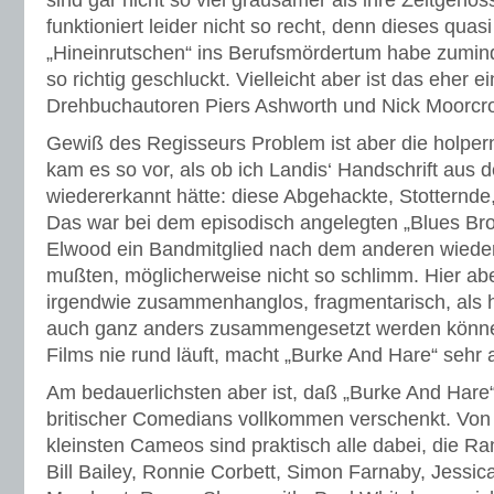
sind gar nicht so viel grausamer als ihre Zeitgeno
funktioniert leider nicht so recht, denn dieses quas
„Hineinrutschen“ ins Berufsmördertum habe zuminde
so richtig geschluckt. Vielleicht aber ist das eher 
Drehbuchautoren Piers Ashworth und Nick Moorcro
Gewiß des Regisseurs Problem ist aber die holper
kam es so vor, als ob ich Landis‘ Handschrift aus 
wiedererkannt hätte: diese Abgehackte, Stotternde, 
Das war bei dem episodisch angelegten „Blues Bro
Elwood ein Bandmitglied nach dem anderen wiede
mußten, möglicherweise nicht so schlimm. Hier ab
irgendwie zusammenhanglos, fragmentarisch, als hä
auch ganz anders zusammengesetzt werden könne
Films nie rund läuft, macht „Burke And Hare“ sehr
Am bedauerlichsten aber ist, daß „Burke And Hare
britischer Comedians vollkommen verschenkt. Von m
kleinsten Cameos sind praktisch alle dabei, die 
Bill Bailey, Ronnie Corbett, Simon Farnaby, Jessi