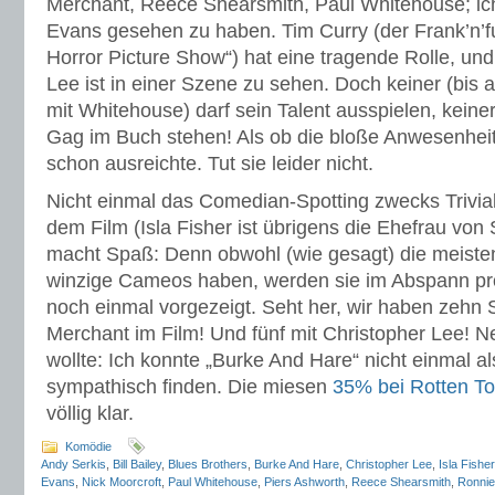
Merchant, Reece Shearsmith, Paul Whitehouse; ic
Evans gesehen zu haben. Tim Curry (der Frank’n’f
Horror Picture Show“) hat eine tragende Rolle, und
Lee ist in einer Szene zu sehen. Doch keiner (bis
mit Whitehouse) darf sein Talent ausspielen, keiner
Gag im Buch stehen! Als ob die bloße Anwesenhe
schon ausreichte. Tut sie leider nicht.
Nicht einmal das Comedian-Spotting zwecks Trivial
dem Film (Isla Fisher ist übrigens die Ehefrau vo
macht Spaß: Denn obwohl (wie gesagt) die meisten
winzige Cameos haben, werden sie im Abspann pr
noch einmal vorgezeigt. Seht her, wir haben zehn
Merchant im Film! Und fünf mit Christopher Lee! Ne
wollte: Ich konnte „Burke And Hare“ nicht einmal al
sympathisch finden. Die miesen
35% bei Rotten T
völlig klar.
Komödie
Andy Serkis
,
Bill Bailey
,
Blues Brothers
,
Burke And Hare
,
Christopher Lee
,
Isla Fisher
Evans
,
Nick Moorcroft
,
Paul Whitehouse
,
Piers Ashworth
,
Reece Shearsmith
,
Ronnie