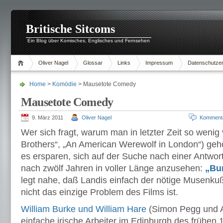
Britische Sitcoms
Ein Blog über Komisches, Englisches und Fernsehen
Oliver Nagel
Glossar
Links
Impressum
Datenschutzer
Home
>
Komödie
> Mausetote Comedy
Mausetote Comedy
9. März 2011
Oliver Nagel
Komment
Wer sich fragt, warum man in letzter Zeit so wenig
Brothers“, „An American Werewolf in London“) geh
es ersparen, sich auf der Suche nach einer Antwort
nach zwölf Jahren in voller Länge anzusehen:
„Bu
legt nahe, daß Landis einfach der nötige Musenkuß 
nicht das einzige Problem des Films ist.
William Burke und William Hare
(Simon Pegg und A
einfache irische Arbeiter im Edinburgh des frühen 