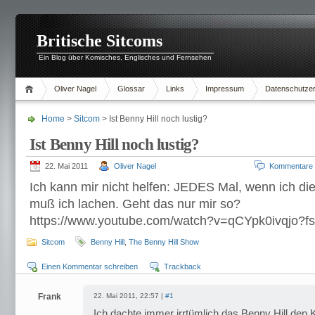
Britische Sitcoms
Ein Blog über Komisches, Englisches und Fernsehen
Oliver Nagel
Glossar
Links
Impressum
Datenschutzer
Home
>
Sitcom
> Ist Benny Hill noch lustig?
Ist Benny Hill noch lustig?
22. Mai 2011
Oliver Nagel
Kommentare
Ich kann mir nicht helfen: JEDES Mal, wenn ich die
muß ich lachen. Geht das nur mir so?
https://www.youtube.com/watch?v=qCYpk0ivqjo?
Sitcom
Benny Hill
,
The Benny Hill Show
Einen Kommentar schreiben
Trackback
Frank
22. Mai 2011, 22:57 |
#1
Ich dachte immer irrtümlich das Benny Hill den K