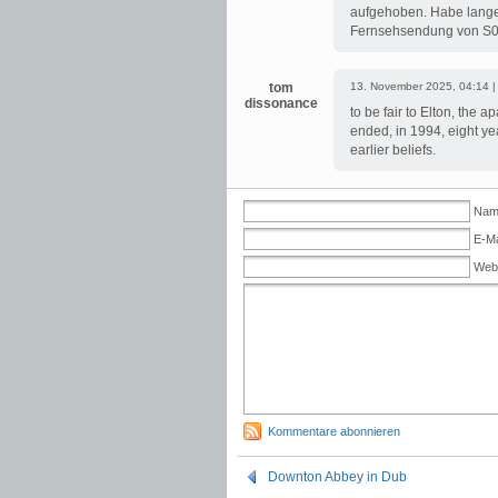
aufgehoben. Habe lange n
Fernsehsendung von S01E
tom
13. November 2025, 04:14 
dissonance
to be fair to Elton, the 
ended, in 1994, eight ye
earlier beliefs.
Name
E-Ma
Web
Kommentare abonnieren
Downton Abbey in Dub