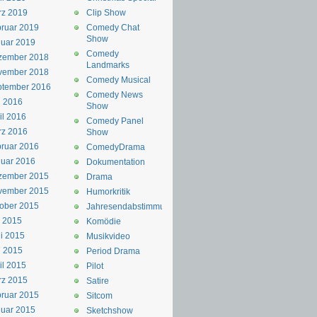
rz 2019
Clip Show
ruar 2019
Comedy Chat
Show
uar 2019
Comedy
zember 2018
Landmarks
vember 2018
Comedy Musical
ptember 2016
Comedy News
i 2016
Show
il 2016
Comedy Panel
rz 2016
Show
ruar 2016
ComedyDrama
uar 2016
Dokumentation
zember 2015
Drama
vember 2015
Humorkritik
ober 2015
Jahresendabstimmung
i 2015
Komödie
i 2015
Musikvideo
i 2015
Period Drama
il 2015
Pilot
rz 2015
Satire
ruar 2015
Sitcom
uar 2015
Sketchshow