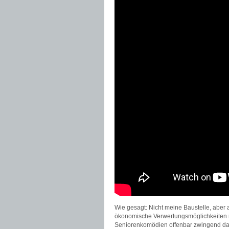
Wie gesagt: Nicht meine Baustelle, aber
ökonomische Verwertungsmöglichkeiten rüs
Seniorenkomödien offenbar zwingend dazu