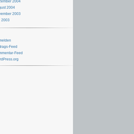
zember 2004
ust 2004
vember 2003
i 2003
melden
trags-Feed
mmentar-Feed
dPress.org