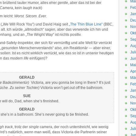
Mä
in brüllend lauter Humor, alles eher
gentle
, aber das ist bei der
Feb
 Camera
, kein
laugh track
)
Jan
m leicht:
Worst. Sitcom. Ever.
De
(„We Will Rock You“) und David Haig seit
„The Thin Blue Line“
(BBC,
No
 alt. Ich würde „altmodisch“ sagen, aber das verwende ich hin und
Okt
ang, und an „The Wright Way“ ist nichts positiv.
Se
nd-Safety-Inspektor, der sich für vernünftig und alle Welt für verrückt
Aug
 „gesunden Menschenverstands“ also, ein Reaktionär — aber einer,
Jul
len: Ist es nicht wirklich verrückt, wie das so ist in unserer heutigen
gen das
modern life
einfügen)?
Jun
Ma
Apr
GERALD
Mä
e Badezimmertür)
Victoria, are you gonna be long in there? It’s just
Feb
Küche. Zu seiner Tochter)
Victoria won’t get out off the bathroom.
Jan
SUE
De
 will do, Dad, when she’s finnished.
No
GERALD
Okt
she’s in a bathroom. She’s never going to be finished.
Se
Aug
gh track
, trotz der
single
camera, der noch unterstreicht, wie wenig
Jul
ird’s natürlich, wenn man weiß, dass Victoria die Partnerin seiner
Jun