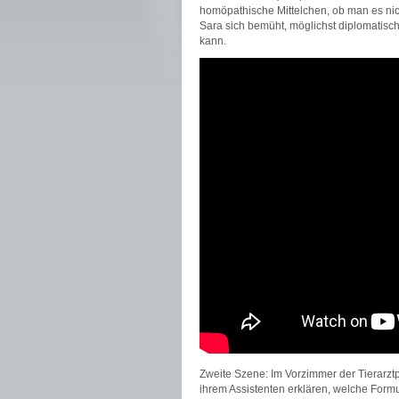
homöpathische Mittelchen, ob man es nich
Sara sich bemüht, möglichst diplomatisch 
kann.
Zweite Szene: Im Vorzimmer der Tierarztp
ihrem Assistenten erklären, welche Formu