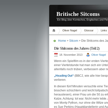
Britische Sitcoms
Ein Blog über Komisches, Englisches und Fe
Oliver Nagel
Glossar
Links
Home
>
Sitcom
> Die Shitcoms des Jah
Die Shitcoms des Jahres (Teil 2)
18. November 2013
Oliver Nagel
Wenn ein Spielfilm es in der ersten Vierte
einer Viertelstunde hat man sich ein Urt
allenfalls noch trüben, verbessern aber nu
„Heading Out“
(BBC2, wie alle hier bes
verlieren.
In diesen fünf Minuten versuchte eine Tier
bisschen schüchtern und leicht tollpatschi
herauslesen), einer Frau um die 50 zu er
Katze, Achtung: tot war. Nicht mehr lebte
von Monty Python, nur ohne die Witze un
es Sue Perkins (Hauptdarstellerin und Autor