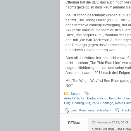
Offenbar hat die BBC das auch noch vor 
nachts gezeigt, so dass kaum jemand sie 
Viel ist schon geschimpft worden auf Ben
hat mit „The Young Ones“ (BBC2, 1982 – 
der
alternative comedy
-Bewegung, der a
94) gerne aneckte. Seitdem er sich aller
Dies“, das Sequel zum „Phantom der Oper“
das: mit „We Will Rock You“-Aufführungen
das Embargo gegen das Apartheitsregime
nur schwer zu vereinbaren war.
Aber all das würde ich ihm nicht vorwerf
nicht — schon „The Thin Blue Line“ war s
sogar mitleiderregend fad, und seine Var
Australien) wurde 2011 nach drei Folgen 
Mit „The Wright Way“ ist Ben Elton ganz
NOT.
Sitcom
Ardal O'Hanlon
,
Barbara Flynn
,
Ben Elton
,
Ben 
Haig
,
Heading Out
,
Pat & Cabbage
,
Rosie Cava
Einen Kommentar schreiben
Track
RTMuc
20. November 2013, 00:48 
Schau dir mal „The Great