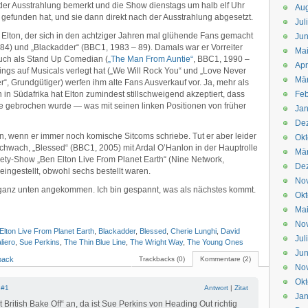
der Ausstrahlung bemerkt und die Show dienstags um halb elf Uhr
Aug
gefunden hat, und sie dann direkt nach der Ausstrahlung abgesetzt.
Jul
 Elton, der sich in den achtziger Jahren mal glühende Fans gemacht
Jun
84) und „Blackadder“ (BBC1, 1983 – 89). Damals war er Vorreiter
Ma
uch als Stand Up Comedian (
„The Man From Auntie“
, BBC1, 1990 –
Apr
dings auf Musicals verlegt hat („We Will Rock You“ und „Love Never
Mä
, Grundgütiger) werfen ihm alte Fans Ausverkauf vor. Ja, mehr als
 in Südafrika hat Elton zumindest stillschweigend akzeptiert, dass
Feb
 gebrochen wurde — was mit seinen linken Positionen von früher
Jan
De
en, wenn er immer noch komische Sitcoms schriebe. Tut er aber leider
Okt
chwach, „Blessed“ (BBC1, 2005) mit Ardal O’Hanlon in der Hauptrolle
Mä
iety-Show „Ben Elton Live From Planet Earth“ (Nine Network,
De
eingestellt, obwohl sechs bestellt waren.
No
, ganz unten angekommen. Ich bin gespannt, was als nächstes kommt.
Okt
Ma
No
Elton Live From Planet Earth
,
Blackadder
,
Blessed
,
Cherie Lunghi
,
David
Jul
liero
,
Sue Perkins
,
The Thin Blue Line
,
The Wright Way
,
The Young Ones
Jun
back
Trackbacks (0)
Kommentare (2)
No
Okt
|
#1
Antwort
|
Zitat
Jan
 British Bake Off“ an, da ist Sue Perkins von Heading Out richtig