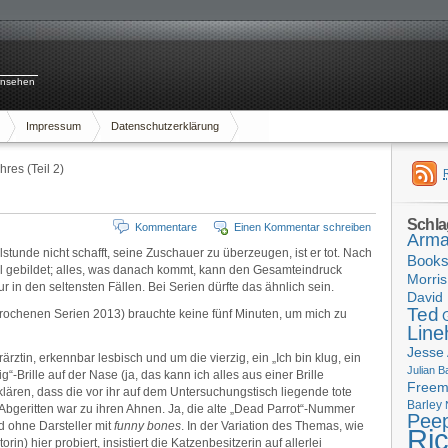
rnsehen
Impressum
Datenschutzerklärung
res (Teil 2)
Schla
Kommentare
Einen Kommentar schreiben
Arma
lstunde nicht schafft, seine Zuschauer zu überzeugen, ist er tot. Nach
Book
eil gebildet; alles, was danach kommt, kann den Gesamteindruck
Morris
r in den seltensten Fällen. Bei Serien dürfte das ähnlich sein.
David 
Ted
prochenen Serien 2013) brauchte keine fünf Minuten, um mich zu
Line
Jesse
ärztin, erkennbar lesbisch und um die vierzig, ein „Ich bin klug, ein
Julian B
g“-Brille auf der Nase (ja, das kann ich alles aus einer Brille
Free
klären, dass die vor ihr auf dem Untersuchungstisch liegende tote
Barley
. Abgeritten war zu ihren Ahnen. Ja, die alte „Dead Parrot“-Nummer
Pee
d ohne Darsteller mit
funny bones
. In der Variation des Themas, wie
Ri
in) hier probiert, insistiert die Katzenbesitzerin auf allerlei