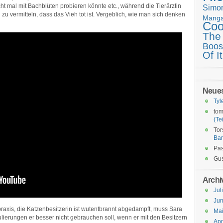
t mal mit Bachblüten probieren könnte etc., während die Tierärztin
Simo
zu vermitteln, dass das Vieh tot ist. Vergeblich, wie man sich denken
Mang
Coo
The
Boos
Of It
Neue
Tyl
tom
(Tei
Tor
Ba
Pas
Gus
Archi
Jul
Jun
raxis, die Katzenbesitzerin ist wutentbrannt abgedampft, muss Sara
Ma
lierungen er besser nicht gebrauchen soll, wenn er mit den Besitzern
Apr