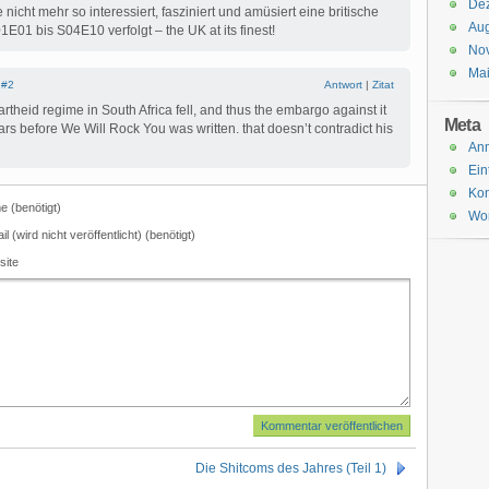
De
icht mehr so interessiert, fasziniert und amüsiert eine britische
Aug
01 bis S04E10 verfolgt – the UK at its finest!
No
Ma
|
#2
Antwort
|
Zitat
apartheid regime in South Africa fell, and thus the embargo against it
Meta
ars before We Will Rock You was written. that doesn’t contradict his
An
Ein
Ko
 (benötigt)
Wor
il (wird nicht veröffentlicht) (benötigt)
site
Die Shitcoms des Jahres (Teil 1)