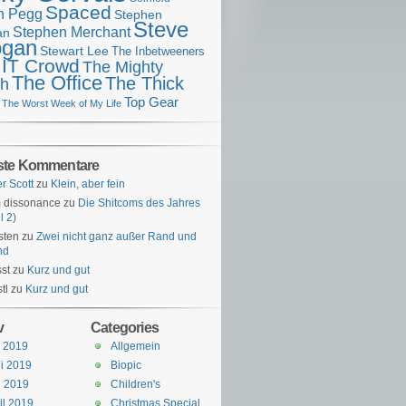
Spaced
n Pegg
Stephen
Steve
Stephen Merchant
an
gan
Stewart Lee
The Inbetweeners
 IT Crowd
The Mighty
The Office
The Thick
h
Top Gear
The Worst Week of My Life
ste Kommentare
er Scott
zu
Klein, aber fein
 dissonance
zu
Die Shitcoms des Jahres
l 2)
sten
zu
Zwei nicht ganz außer Rand und
nd
st
zu
Kurz und gut
tl
zu
Kurz und gut
v
Categories
i 2019
Allgemein
i 2019
Biopic
i 2019
Children's
il 2019
Christmas Special