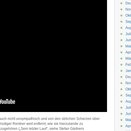
De
No
Okt
Se
Aug
Jul
Jun
Ma
Apr
Mä
Feb
Jan
De
No
Okt
Se
Aug
Jul
Jun
 auch nicht unsympathisch und von den üblichen Scherzen über
Ma
tiger Rentner weit entfernt, wie sie hierzulande zu
Apr
gehören („Sein letzter Lauf“, siehe Stefan Gärtners