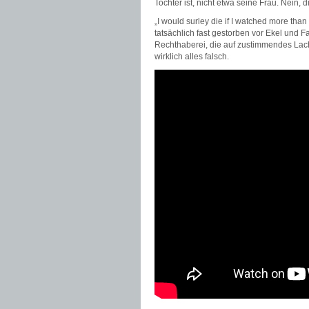
Tochter ist, nicht etwa seine Frau. Nein, 
„I would surley die if I watched more than 
tatsächlich fast gestorben vor Ekel und 
Rechthaberei, die auf zustimmendes Lach
wirklich alles falsch.