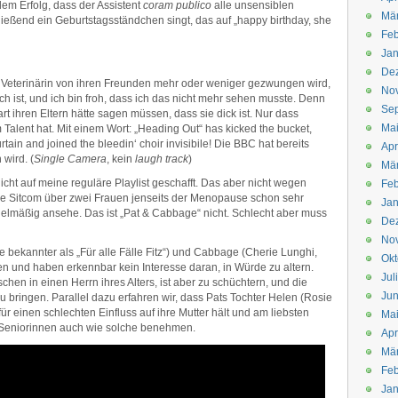
 dem Erfolg, dass der Assistent
coram publico
alle unsensiblen
Mä
eßend ein Geburtstagsständchen singt, das auf „happy birthday, she
Feb
Jan
De
 Veterinärin von ihren Freunden mehr oder weniger gezwungen wird,
No
sch ist, und ich bin froh, dass ich das nicht mehr sehen musste. Denn
Se
ihren Eltern hätte sagen müssen, dass sie dick ist. Nur dass
Ma
alent hat. Mit einem Wort: „Heading Out“ has kicked the bucket,
curtain and joined the bleedin‘ choir invisibile! Die BBC hat bereits
Apr
 wird. (
Single Camera
, kein
laugh track
)
Mä
nicht auf meine reguläre Playlist geschafft. Das aber nicht wegen
Feb
ne Sitcom über zwei Frauen jenseits der Menopause schon sehr
Jan
regelmäßig ansehe. Das ist „Pat & Cabbage“ nicht. Schlecht aber muss
De
No
e bekannter als „Für alle Fälle Fitz“) und Cabbage (Cherie Lunghi,
Okt
den und haben erkennbar kein Interesse daran, in Würde zu altern.
Jul
sschen in einen Herrn ihres Alters, ist aber zu schüchtern, und die
Jun
bringen. Parallel dazu erfahren wir, dass Pats Tochter Helen (Rosie
r einen schlechten Einfluss auf ihre Mutter hält und am liebsten
Ma
 Seniorinnen auch wie solche benehmen.
Apr
Mä
Feb
Jan