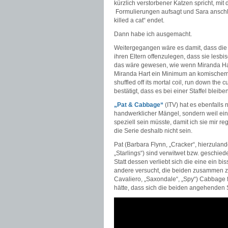
kürzlich verstorbener Katzen spricht, mit
Formulierungen aufsagt und Sara anschli
killed a cat“ endet.
Dann habe ich ausgemacht.
Weitergegangen wäre es damit, dass die
ihren Eltern offenzulegen, dass sie lesbi
das wäre gewesen, wie wenn Miranda Hart 
Miranda Hart ein Minimum an komischem T
shuffled off its mortal coil, run down the 
bestätigt, dass es bei einer Staffel bleiben
„Pat & Cabbage“
(ITV) hat es ebenfalls 
handwerklicher Mängel, sondern weil ei
speziell sein müsste, damit ich sie mir 
die Serie deshalb nicht sein.
Pat (Barbara Flynn, „Cracker“, hierzuland
„Starlings“) sind verwitwet bzw. geschie
Statt dessen verliebt sich die eine ein bi
andere versucht, die beiden zusammen zu 
Cavaliero, „Saxondale“, „Spy“) Cabbage fü
hätte, dass sich die beiden angehenden