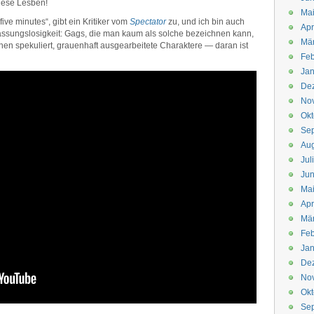
diese Lesben!
Mai
five minutes“, gibt ein Kritiker vom
Spectator
zu, und ich bin auch
Apr
Fassungslosigkeit: Gags, die man kaum als solche bezeichnen kann,
Mär
en spekuliert, grauenhaft ausgearbeitete Charaktere — daran ist
Feb
Jan
De
No
Okt
Se
Aug
Jul
Jun
Ma
Apr
Mä
Feb
Jan
De
No
Okt
Se