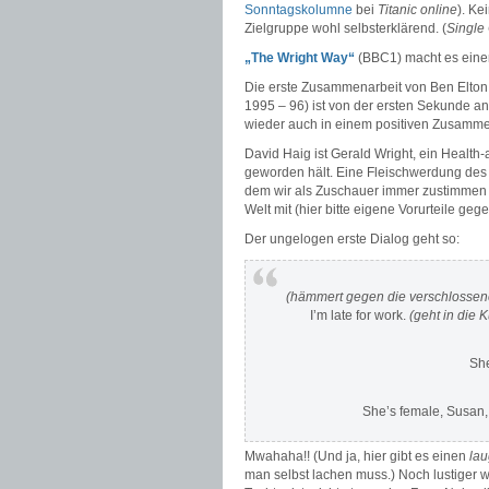
Sonntagskolumne
bei
Titanic online
). Ke
Zielgruppe wohl selbsterklärend. (
Single
„The Wright Way“
(BBC1) macht es eine
Die erste Zusammenarbeit von Ben Elton 
1995 – 96) ist von der ersten Sekunde an
wieder auch in einem positiven Zusammenh
David Haig ist Gerald Wright, ein Health-a
geworden hält. Eine Fleischwerdung des
dem wir als Zuschauer immer zustimmen sol
Welt mit (hier bitte eigene Vorurteile ge
Der ungelogen erste Dialog geht so:
(hämmert gegen die verschlossen
I’m late for work.
(geht in die 
She
She’s female, Susan, 
Mwahaha!! (Und ja, hier gibt es einen
lau
man selbst lachen muss.)
Noch lustiger w