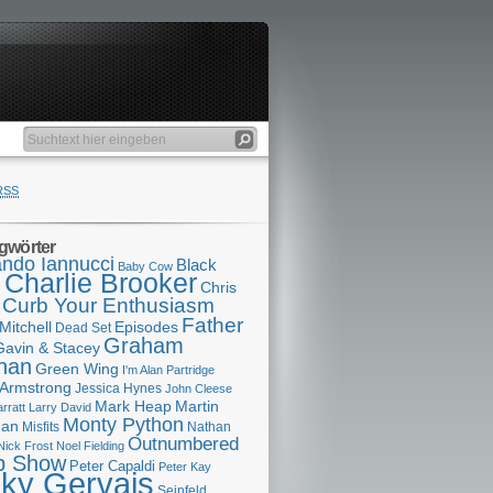
RSS
gwörter
ndo Iannucci
Black
Baby Cow
Charlie Brooker
s
Chris
Curb Your Enthusiasm
Father
Mitchell
Episodes
Dead Set
Graham
Gavin & Stacey
han
Green Wing
I'm Alan Partridge
 Armstrong
Jessica Hynes
John Cleese
Mark Heap
Martin
arratt
Larry David
Monty Python
man
Misfits
Nathan
Outnumbered
Nick Frost
Noel Fielding
p Show
Peter Capaldi
Peter Kay
cky Gervais
Seinfeld