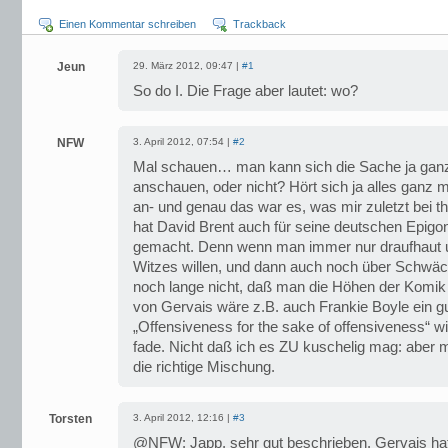
Einen Kommentar schreiben
Trackback
Jeun
29. März 2012, 09:47 |
#1
So do I. Die Frage aber lautet: wo?
NFW
3. April 2012, 07:54 |
#2
Mal schauen… man kann sich die Sache ja ganz 
anschauen, oder nicht? Hört sich ja alles ganz
an- und genau das war es, was mir zuletzt bei th
hat David Brent auch für seine deutschen Epigo
gemacht. Denn wenn man immer nur draufhaut u
Witzes willen, und dann auch noch über Schwäch
noch lange nicht, daß man die Höhen der Komik
von Gervais wäre z.B. auch Frankie Boyle ein gu
„Offensiveness for the sake of offensiveness“ wi
fade. Nicht daß ich es ZU kuschelig mag: aber 
die richtige Mischung.
Torsten
3. April 2012, 12:16 |
#3
@NFW: Japp, sehr gut beschrieben. Gervais hat