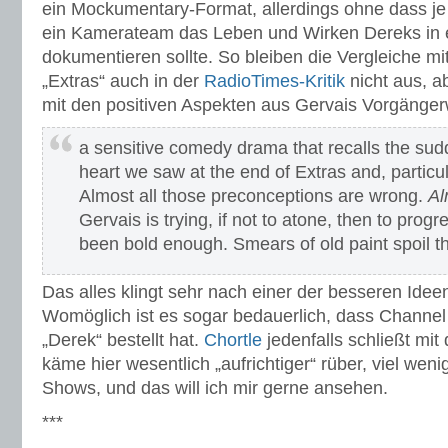
ein Mockumentary-Format, allerdings ohne dass je
ein Kamerateam das Leben und Wirken Dereks in
dokumentieren sollte. So bleiben die Vergleiche mi
„Extras“ auch in der
RadioTimes-Kritik
nicht aus, a
mit den positiven Aspekten aus Gervais Vorgänger
a sensitive comedy drama that recalls the sud
heart we saw at the end of Extras and, particul
Almost all those preconceptions are wrong.
Al
Gervais is trying, if not to atone, then to prog
been bold enough. Smears of old paint spoil t
Das alles klingt sehr nach einer der besseren Idee
Womöglich ist es sogar bedauerlich, dass Channel 
„Derek“ bestellt hat.
Chortle
jedenfalls schließt mi
käme hier wesentlich „aufrichtiger“ rüber, viel wenig
Shows, und das will ich mir gerne ansehen.
***