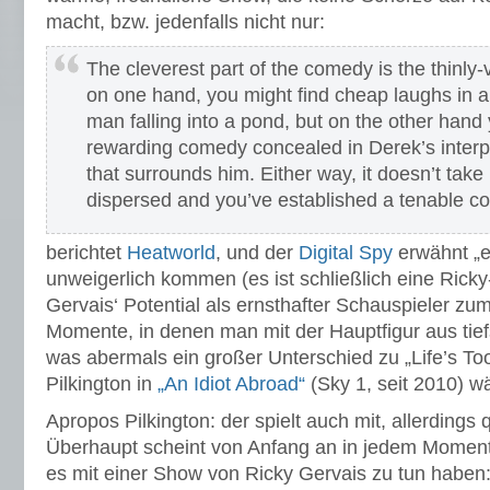
macht, bzw. jedenfalls nicht nur:
The cleverest part of the comedy is the thinly
on one hand, you might find cheap laughs in a
man falling into a pond, but on the other hand
rewarding comedy concealed in Derek’s interpr
that surrounds him. Either way, it doesn’t take 
dispersed and you’ve established a tenable co
berichtet
Heatworld
, und der
Digital Spy
erwähnt „e
unweigerlich kommen (es ist schließlich eine Rick
Gervais‘ Potential als ernsthafter Schauspieler z
Momente, in denen man mit der Hauptfigur aus tief
was abermals ein großer Unterschied zu „Life’s Too
Pilkington in
„An Idiot Abroad“
(Sky 1, seit 2010) w
Apropos Pilkington: der spielt auch mit, allerdings q
Überhaupt scheint von Anfang an in jedem Moment 
es mit einer Show von Ricky Gervais zu tun haben: 