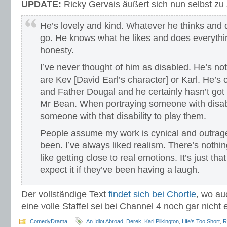
UPDATE:
Ricky Gervais äußert sich nun selbst zu 
He’s lovely and kind. Whatever he thinks and 
go. He knows what he likes and does everythi
honesty.
I’ve never thought of him as disabled. He’s not 
are Kev [David Earl’s character] or Karl. He’s 
and Father Dougal and he certainly hasn’t got
Mr Bean. When portraying someone with disabil
someone with that disability to play them.
People assume my work is cynical and outrage
been. I’ve always liked realism. There’s nothing 
like getting close to real emotions. It’s just tha
expect it if they’ve been having a laugh.
Der vollständige Text
findet sich bei Chortle
, wo au
eine volle Staffel sei bei Channel 4 noch gar nicht
ComedyDrama
An Idiot Abroad
,
Derek
,
Karl Pilkington
,
Life's Too Short
,
R