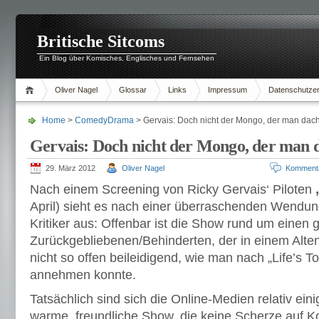
Britische Sitcoms
Ein Blog über Komisches, Englisches und Fernsehen
Oliver Nagel
Glossar
Links
Impressum
Datenschutzer
Home
>
ComedyDrama
> Gervais: Doch nicht der Mongo, der man dac
Gervais: Doch nicht der Mongo, der man 
29. März 2012
Oliver Nagel
Komment
Nach einem Screening von Ricky Gervais‘ Piloten
April) sieht es nach einer überraschenden Wendun
Kritiker aus: Offenbar ist die Show rund um einen g
Zurückgebliebenen/Behinderten, der in einem Alten
nicht so offen beileidigend, wie man nach „Life’s 
annehmen konnte.
Tatsächlich sind sich die Online-Medien relativ eini
warme, freundliche Show, die keine Scherze auf Ko