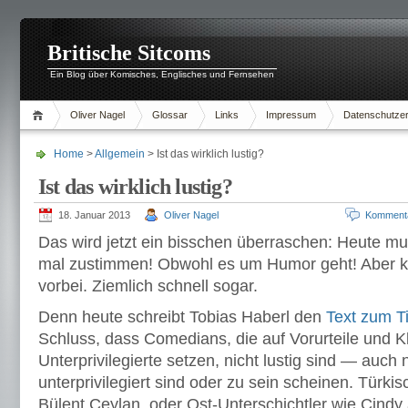
Britische Sitcoms
Ein Blog über Komisches, Englisches und Fernsehen
Oliver Nagel
Glossar
Links
Impressum
Datenschutzer
Home
>
Allgemein
> Ist das wirklich lustig?
Ist das wirklich lustig?
18. Januar 2013
Oliver Nagel
Komment
Das wird jetzt ein bisschen überraschen: Heute m
mal zustimmen! Obwohl es um Humor geht! Aber k
vorbei. Ziemlich schnell sogar.
Denn heute schreibt Tobias Haberl den
Text zum Ti
Schluss, dass Comedians, die auf Vorurteile und 
Unterprivilegierte setzen, nicht lustig sind — auch 
unterprivilegiert sind oder zu sein scheinen. Türk
Bülent Ceylan, oder Ost-Unterschichtler wie Cindy