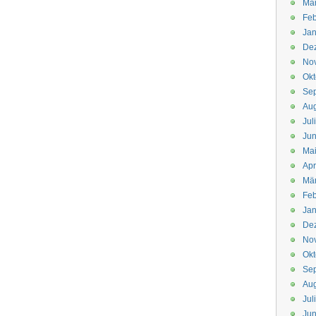
Mä
Feb
Jan
De
No
Okt
Se
Aug
Jul
Jun
Ma
Apr
Mä
Feb
Jan
De
No
Okt
Se
Aug
Jul
Jun