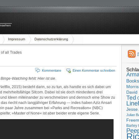
rnsehen
Impressum
Datenschutzerklärung
of all Trades
Schla
Kommentare
Einen Kommentar schreiben
Arma
inge-Watching fehlt: Hier ist sie.
Book
Morris
Netflix, 2015) besteht darin, so zu tun, als handle es sich dabei um
David 
d mehrheitsfähige Sitcom. Dabei ist sie doch mindestens drei
Ted
ze und Ideen miteinander zu verschmelzen und dennoch eine Show zu
Line
, das riecht nach langjähriger Erfahrung — indes haben Aziz Ansari
 ein paar Jahre zusammen bei »Parks and Recreation« (NBC)
Jesse
ielte; »Master of None« ist aber beider erste eigene Serie.
Julian B
Free
Barley
Pee
Ri