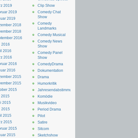
rz 2019
Clip Show
ruar 2019
Comedy Chat
Show
uar 2019
Comedy
zember 2018
Landmarks
vember 2018
Comedy Musical
ptember 2016
Comedy News
i 2016
Show
il 2016
Comedy Panel
rz 2016
Show
ruar 2016
ComedyDrama
uar 2016
Dokumentation
zember 2015
Drama
vember 2015
Humorkritik
ober 2015
Jahresendabstimmung
i 2015
Komödie
i 2015
Musikvideo
i 2015
Period Drama
il 2015
Pilot
rz 2015
Satire
ruar 2015
Sitcom
uar 2015
Sketchshow