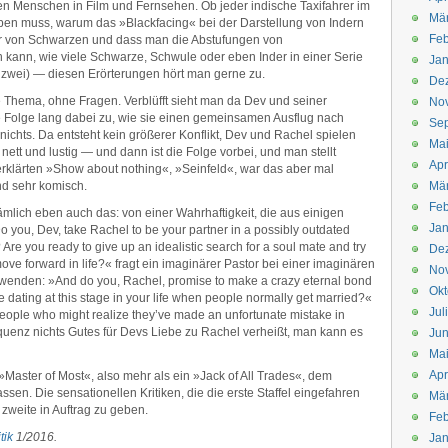
en Menschen in Film und Fernsehen. Ob jeder indische Taxifahrer im
Mä
ben muss, warum das »Blackfacing« bei der Darstellung von Indern
Feb
 der von Schwarzen und dass man die Abstufungen von
 kann, wie viele Schwarze, Schwule oder eben Inder in einer Serie
Jan
ie zwei) — diesen Erörterungen hört man gerne zu.
De
Thema, ohne Fragen. Verblüfft sieht man da Dev und seiner
No
 Folge lang dabei zu, wie sie einen gemeinsamen Ausflug nach
Se
nichts. Da entsteht kein größerer Konflikt, Dev und Rachel spielen
Ma
t nett und lustig — und dann ist die Folge vorbei, und man stellt
Apr
erklärten »Show about nothing«, »Seinfeld«, war das aber mal
nd sehr komisch.
Mä
Feb
ämlich eben auch das: von einer Wahrhaftigkeit, die aus einigen
Jan
ou, Dev, take Rachel to be your partner in a possibly outdated
e? Are you ready to give up an idealistic search for a soul mate and try
De
ove forward in life?« fragt ein imaginärer Pastor bei einer imaginären
No
wenden: »And do you, Rachel, promise to make a crazy eternal bond
Okt
 dating at this stage in your life when people normally get married?«
Jul
ople who might realize they’ve made an unfortunate mistake in
uenz nichts Gutes für Devs Liebe zu Rachel verheißt, man kann es
Jun
Ma
Apr
»Master of Most«, also mehr als ein »Jack of All Trades«, dem
en. Die sensationellen Kritiken, die die erste Staffel eingefahren
Mä
e zweite in Auftrag zu geben.
Feb
tik
1/2016.
Jan