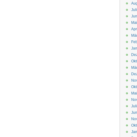
Aug
Jul
Jun
Ma
Apr
Mä
Feb
Jan
De
Okt
Mä
De
No
Okt
Ma
No
Jul
Jun
No
Okt
Jan