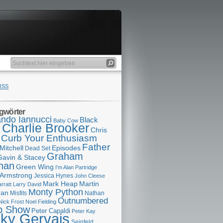
RSS
gwörter
ndo Iannucci
Black
Baby Cow
Charlie Brooker
s
Chris
Curb Your Enthusiasm
Father
Mitchell
Episodes
Dead Set
Graham
Gavin & Stacey
han
Green Wing
I'm Alan Partridge
 Armstrong
Jessica Hynes
John Cleese
Mark Heap
Martin
arratt
Larry David
Monty Python
man
Misfits
Nathan
Outnumbered
Nick Frost
Noel Fielding
p Show
Peter Capaldi
Peter Kay
cky Gervais
Seinfeld