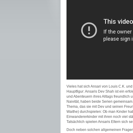
Vieles hat sich Ansari von Louis C.K. u
Hauptfigur: Ansaris Dev Shah ist ein erfo
und Abenteuern ihres Alltags freundlich 
Naivität, haben beide Serien gemeinsam
Thema, das sie mit Dev und seinen Freun
Waithe) durchspielen: Ob man Kinder hab
Einwandererkinder mit ihren noch viel st
Tatsächlich spielen Ansaris Eltern sich se
Doch neben solchen allgemeinen Fragen s