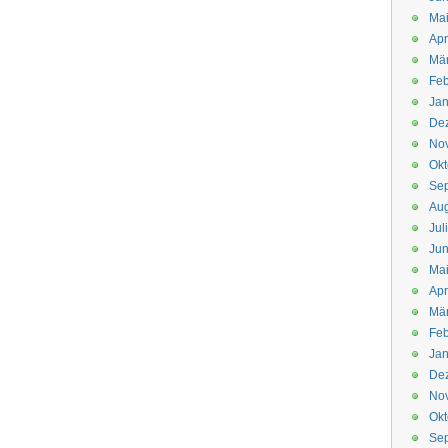
Mai
Apr
Mär
Feb
Jan
De
No
Okt
Se
Aug
Jul
Jun
Ma
Apr
Mä
Feb
Jan
De
No
Okt
Se