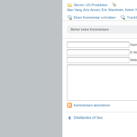
Sitcom
,
US-Produktion
Alan Yang
,
Aziz Ansari
,
Eric Wareheim
,
Kelvin 
Einen Kommentar schreiben
Track
Bisher keine Kommentare
Name
E-Ma
Web
Kommentare abonnieren
Dilettantes of Sex