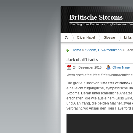
Britische Sitcoms
Ein Blog über Komisches, Englisches und Fe
Oliver Nagel
Glossar
Links
Home
>
Sitcom
,
US-Produktion
> Jack 
Jack of all Trades
24. Dezember 2015
Oliver Nagel
Wem noch eine Idee für’s weihnachtliche B
Die große Kunst von
»Master of None«
(
eine leicht zugängliche, sympathische un
Sitcoms. Derart unterschiedliche Ansät
erschaffen, die wie aus einem Guss wirkt
und Alan Yang, die beiden Macher, zwar
verbracht, wo Ansari den Tom Haverford sp