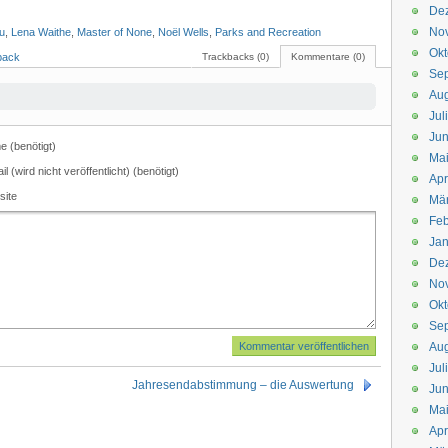
De
No
Yu
,
Lena Waithe
,
Master of None
,
Noël Wells
,
Parks and Recreation
Okt
back
Trackbacks (0)
Kommentare (0)
Se
Aug
Jul
Jun
 (benötigt)
Ma
il (wird nicht veröffentlicht) (benötigt)
Apr
site
Mä
Feb
Jan
De
No
Okt
Se
Aug
Jul
Jahresendabstimmung – die Auswertung
Jun
Ma
Apr