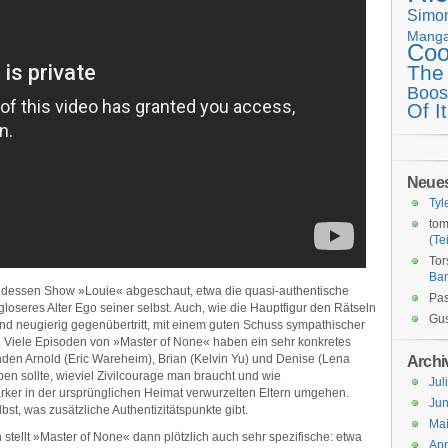
Simo
Mang
Coo
The
Boos
Of It
Neue
Tyl
tom
(Tei
Tor
Ba
nd dessen Show »Louie« abgeschaut, etwa die quasi-authentische
Pas
lgloseres Alter Ego seiner selbst. Auch, wie die Hauptfigur den Rätseln
Gus
und neugierig gegenübertritt, mit einem guten Schuss sympathischer
. Viele Episoden von »Master of None« haben ein sehr konkretes
den Arnold (Eric Wareheim), Brian (Kelvin Yu) und Denise (Lena
Archi
en sollte, wieviel Zivilcourage man braucht und wie
Jul
ärker in der ursprünglichen Heimat verwurzelten Eltern umgehen.
Jun
lbst, was zusätzliche Authentizitätspunkte gibt.
Ma
tellt »Master of None« dann plötzlich auch sehr spezifische: etwa
Apr