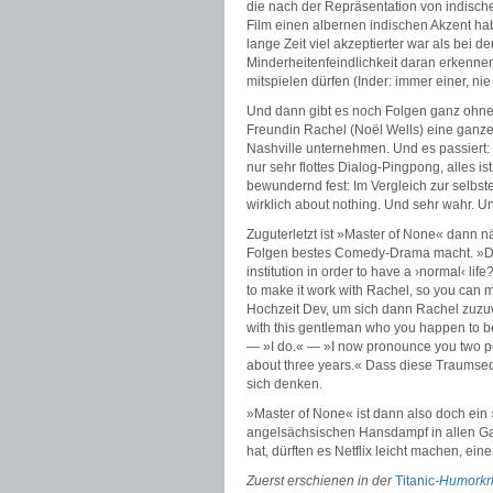
die nach der Repräsentation von indisch
Film einen albernen indischen Akzent ha
lange Zeit viel akzeptierter war als bei
Minderheitenfeindlichkeit daran erkennen
mitspielen dürfen (Inder: immer einer, n
Und dann gibt es noch Folgen ganz ohne 
Freundin Rachel (Noël Wells) eine ganze
Nashville unternehmen. Und es passiert: 
nur sehr flottes Dialog-Pingpong, alles is
bewundernd fest: Im Vergleich zur selbst
wirklich about nothing. Und sehr wahr. U
Zuguterletzt ist »Master of None« dann n
Folgen bestes Comedy-Drama macht. »Do y
institution in order to have a ›normal‹ lif
to make it work with Rachel, so you can m
Hochzeit Dev, um sich dann Rachel zuzu
with this gentleman who you happen to be
— »I do.« — »I now pronounce you two pe
about three years.« Dass diese Traumseq
sich denken.
»Master of None« ist dann also doch ein 
angelsächsischen Hansdampf in allen Gass
hat, dürften es Netflix leicht machen, ein
Zuerst erschienen in der
Titanic
-Humorkri