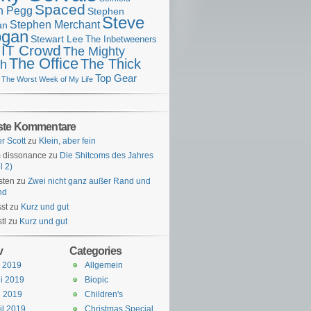
Spaced
n Pegg
Stephen
Steve
Stephen Merchant
an
gan
Stewart Lee
The Inbetweeners
 IT Crowd
The Mighty
The Office
The Thick
h
Top Gear
The Worst Week of My Life
ste Kommentare
er Scott
zu
Klein, aber fein
 dissonance
zu
Die Shitcoms des Jahres
l 2)
sten
zu
Zwei nicht ganz außer Rand und
nd
st
zu
Kurz und gut
tl
zu
Kurz und gut
v
Categories
i 2019
Allgemein
i 2019
Biopic
i 2019
Children's
il 2019
Christmas Special