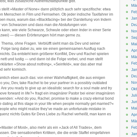
lbst, was zusätzliche Authentizitätspunkte gibt.
Mä
tellt »Master of None« dann plötzlich auch sehr spezifische: etwa
Feb
en Menschen in Film und Fernsehen. Ob jeder indische Taxifahrer im
Jan
ben muss, warum das »Blackfacing« bei der Darstellung von Indern
 der von Schwarzen und dass man die Abstufungen von
De
 kann, wie viele Schwarze, Schwule oder eben Inder in einer Serie
No
ie zwei) — diesen Erörterungen hört man gerne zu.
Se
Thema, ohne Fragen. Verblüfft sieht man da Dev und seiner
Ma
 Folge lang dabei zu, wie sie einen gemeinsamen Ausflug nach
Apr
nichts. Da entsteht kein größerer Konflikt, Dev und Rachel spielen
Mä
t nett und lustig — und dann ist die Folge vorbei, und man stellt
Feb
erklärten »Show about nothing«, »Seinfeld«, war das aber mal
nd sehr komisch.
Jan
De
ämlich eben auch das: von einer Wahrhaftigkeit, die aus einigen
No
ou, Dev, take Rachel to be your partner in a possibly outdated
e? Are you ready to give up an idealistic search for a soul mate and try
Okt
ove forward in life?« fragt ein imaginärer Pastor bei einer imaginären
Jul
wenden: »And do you, Rachel, promise to make a crazy eternal bond
Jun
 dating at this stage in your life when people normally get married?«
Ma
ople who might realize they’ve made an unfortunate mistake in
uenz nichts Gutes für Devs Liebe zu Rachel verheißt, man kann es
Apr
Mä
»Master of Most«, also mehr als ein »Jack of All Trades«, dem
Feb
en. Die sensationellen Kritiken, die die erste Staffel eingefahren
Jan