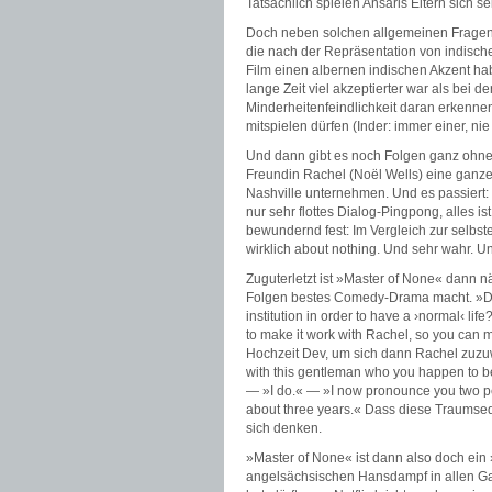
Tatsächlich spielen Ansaris Eltern sich se
Doch neben solchen allgemeinen Fragen s
die nach der Repräsentation von indisch
Film einen albernen indischen Akzent ha
lange Zeit viel akzeptierter war als bei
Minderheitenfeindlichkeit daran erkennen
mitspielen dürfen (Inder: immer einer, n
Und dann gibt es noch Folgen ganz ohne 
Freundin Rachel (Noël Wells) eine ganze
Nashville unternehmen. Und es passiert: 
nur sehr flottes Dialog-Pingpong, alles is
bewundernd fest: Im Vergleich zur selbst
wirklich about nothing. Und sehr wahr. U
Zuguterletzt ist »Master of None« dann n
Folgen bestes Comedy-Drama macht. »Do y
institution in order to have a ›normal‹ lif
to make it work with Rachel, so you can m
Hochzeit Dev, um sich dann Rachel zuzu
with this gentleman who you happen to be
— »I do.« — »I now pronounce you two pe
about three years.« Dass diese Traumseq
sich denken.
»Master of None« ist dann also doch ein 
angelsächsischen Hansdampf in allen Gass