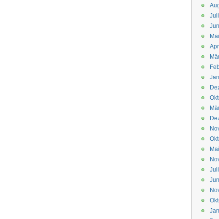
Aug
Jul
Jun
Ma
Apr
Mä
Feb
Jan
De
Okt
Mä
De
No
Okt
Ma
No
Jul
Jun
No
Okt
Jan