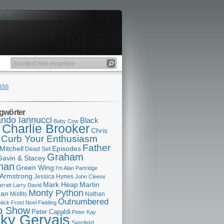
RSS
gwörter
ndo Iannucci
Black
Baby Cow
Charlie Brooker
s
Chris
Curb Your Enthusiasm
Father
Mitchell
Episodes
Dead Set
Graham
Gavin & Stacey
han
Green Wing
I'm Alan Partridge
 Armstrong
Jessica Hynes
John Cleese
Mark Heap
Martin
arratt
Larry David
Monty Python
man
Misfits
Nathan
Outnumbered
Nick Frost
Noel Fielding
p Show
Peter Capaldi
Peter Kay
cky Gervais
Seinfeld