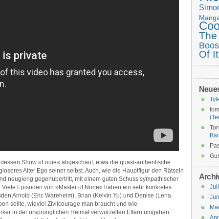
Simo
Mang
Coo
The
Boos
Of It
Neue
Tyl
tom
(Tei
Tor
Ba
Pas
Gus
nd dessen Show »Louie« abgeschaut, etwa die quasi-authentische
lgloseres Alter Ego seiner selbst. Auch, wie die Hauptfigur den Rätseln
Archi
und neugierig gegenübertritt, mit einem guten Schuss sympathischer
Jul
. Viele Episoden von »Master of None« haben ein sehr konkretes
den Arnold (Eric Wareheim), Brian (Kelvin Yu) und Denise (Lena
Jun
en sollte, wieviel Zivilcourage man braucht und wie
Ma
ärker in der ursprünglichen Heimat verwurzelten Eltern umgehen.
Apr