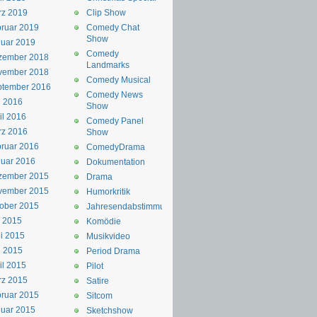
rz 2019
Clip Show
ruar 2019
Comedy Chat
Show
uar 2019
Comedy
zember 2018
Landmarks
vember 2018
Comedy Musical
ptember 2016
Comedy News
i 2016
Show
il 2016
Comedy Panel
rz 2016
Show
ruar 2016
ComedyDrama
uar 2016
Dokumentation
zember 2015
Drama
vember 2015
Humorkritik
ober 2015
Jahresendabstimmung
i 2015
Komödie
i 2015
Musikvideo
i 2015
Period Drama
il 2015
Pilot
rz 2015
Satire
ruar 2015
Sitcom
uar 2015
Sketchshow