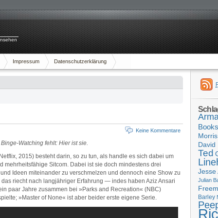
rnsehen
Impressum
Datenschutzerklärung
Schla
Arma
Book
Keine Kommentare
Morris
inge-Watching fehlt: Hier ist sie.
David 
Ted
Netflix, 2015) besteht darin, so zu tun, als handle es sich dabei um
Line
d mehrheitsfähige Sitcom. Dabei ist sie doch mindestens drei
Jesse
ze und Ideen miteinander zu verschmelzen und dennoch eine Show zu
Julian B
, das riecht nach langjähriger Erfahrung — indes haben Aziz Ansari
Free
 ein paar Jahre zusammen bei »Parks and Recreation« (NBC)
Barley
ielte; »Master of None« ist aber beider erste eigene Serie.
Pee
Ri