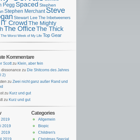
Spaced
n Pegg
Stephen
Steve
Stephen Merchant
an
gan
Stewart Lee
The Inbetweeners
 IT Crowd
The Mighty
The Office
The Thick
h
Top Gear
The Worst Week of My Life
ste Kommentare
er Scott
zu
Klein, aber fein
 dissonance
zu
Die Shitcoms des Jahres
l 2)
sten
zu
Zwei nicht ganz außer Rand und
nd
st
zu
Kurz und gut
tl
zu
Kurz und gut
v
Categories
i 2019
Allgemein
i 2019
Biopic
i 2019
Children's
il 2019
Christmas Special