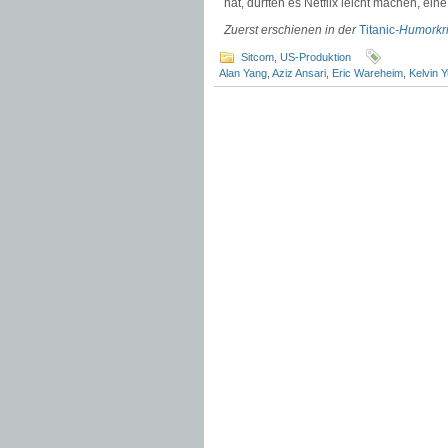
hat, dürften es Netflix leicht machen, ein
Zuerst erschienen in der
Titanic
-Humorkri
Sitcom
,
US-Produktion
Alan Yang
,
Aziz Ansari
,
Eric Wareheim
,
Kelvin 