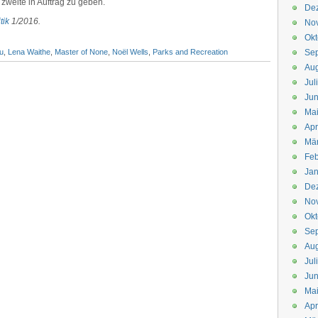
e zweite in Auftrag zu geben.
De
tik
1/2016.
No
Okt
Yu
,
Lena Waithe
,
Master of None
,
Noël Wells
,
Parks and Recreation
Se
Aug
Jul
Jun
Ma
Apr
Mä
Feb
Jan
De
No
Okt
Se
Aug
Jul
Jun
Ma
Apr