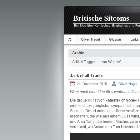
Britische Sitcoms
Ein Blog über Komisches, Englisches und Fe
Oliver Nagel
Glossar
Links
Archiv
Artikel Tagged ‘Lena Waithe’
Jack of all Trades
24. Dezember 2015
Oliver Nagel
Wem noch eine Idee für’s weihnachtliche B
Die große Kunst von
»Master of None«
(
eine leicht zugängliche, sympathische un
Sitcoms. Derart unterschiedliche Ansät
erschaffen, die wie aus einem Guss wirkt
und Alan Yang, die beiden Macher, zwar
verbracht, wo Ansari den Tom Haverford sp