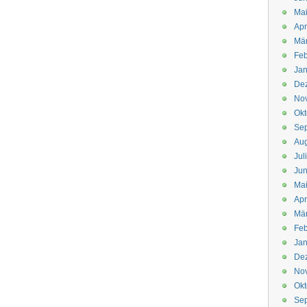
Mai
Apr
Mär
Feb
Jan
De
No
Okt
Se
Aug
Jul
Jun
Ma
Apr
Mä
Feb
Jan
De
No
Okt
Se