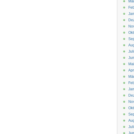
Mä
Feb
Jan
De
No
Okt
Se
Aug
Jul
Jun
Ma
Apr
Mä
Feb
Jan
De
No
Okt
Se
Aug
Jul
Jun