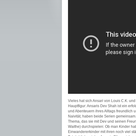
Vieles hat sich Ansari von Louis C.K. u
Hauptfigur: Ansaris Dev Shah ist ein erfo
und Abenteuern ihres Alltags freundlich 
Naivität, haben beide Serien gemeinsam
Thema, das sie mit Dev und seinen Freun
Waithe) durchspielen: Ob man Kinder hab
Einwandererkinder mit ihren noch viel st