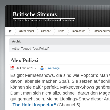
Britische Sitcoms
Ein Blog über Komisches, Englisches und Fernsehen
Oliver Nagel
Glossar
Links
Impressum
Datenschutzer
Archiv
Artikel Tagged ‘Alex Polizzi’
Alex Polizzi
26. Februar 2012
Oliver Nagel
Es gibt Fernsehshows, die sind wie Popcorn: Man wi
davon, aber sie machen Spaß. Sie setzen auf schlic
können sie dafür perfekt. Makeover-Shows gehören
Damit man sich nicht allzu schnell daran den Mage
gut gemacht sein. Meine Lieblings-Show dieser Art
„The Hotel Inspector“
(Channel 5).