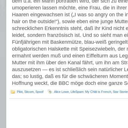
dem u.a. ein Mann porträtiert wird, der sich zu ein
umoperieren lassen möchte, eine Frau, die in ihre
Haaren eingewachsen ist („I was so angry on the 
hair on the outside!“), sowie eben eine junge Mutter
schrecklichen Erkenntnis steht, daß ihr Kind nicht 
leidet, sondern französisch ist. Und so sieht man ei
Fünfjährigen mit Baskenmütze, blau-weiß geringelt
obligatorischen Halskette mit Speisezwiebeln, der m
ermahnt werden muß und einen Eiffelturm aus Lego
Mutter mit ihm über den Kanal fährt, um ihn am St
auszusetzen — es ist schließlich sein natürlicher 
das; so lustig, daß es für die schwächeren Moment
Hoffnung weckt, die BBC möge doch eine ganze Ser
Pilot
,
Sitcom
,
Spoof
Alice Lowe
,
LifeSpam: My Child is French
,
Star Storie