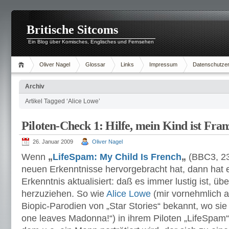
Britische Sitcoms
Ein Blog über Komisches, Englisches und Fernsehen
Oliver Nagel
Glossar
Links
Impressum
Datenschutzer
Archiv
Artikel Tagged ‘Alice Lowe’
Piloten-Check 1: Hilfe, mein Kind ist Fran
26. Januar 2009
Oliver Nagel
Wenn
„
LifeSpam: My Child Is French
„
(BBC3, 23
neuen Erkenntnisse hervorgebracht hat, dann hat e
Erkenntnis aktualisiert: daß es immer lustig ist, ü
herzuziehen. So wie
Alice Lowe
(mir vornehmlich 
Biopic-Parodien von „Star Stories“ bekannt, wo si
one leaves Madonna!“) in ihrem Piloten „LifeSpam