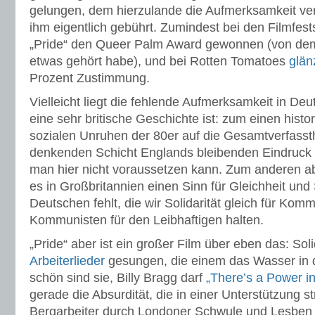
gelungen, dem hierzulande die Aufmerksamkeit vers
ihm eigentlich gebührt. Zumindest bei den Filmfest
„Pride“ den Queer Palm Award gewonnen (von dem 
etwas gehört habe), und bei Rotten Tomatoes
glän
Prozent Zustimmung.
Vielleicht liegt die fehlende Aufmerksamkeit in De
eine sehr britische Geschichte ist: zum einen histori
sozialen Unruhen der 80er auf die Gesamtverfassthe
denkenden Schicht Englands bleibenden Eindruck 
man hier nicht voraussetzen kann. Zum anderen abe
es in Großbritannien einen Sinn für Gleichheit und S
Deutschen fehlt, die wir Solidarität gleich für Ko
Kommunisten für den Leibhaftigen halten.
„Pride“ aber ist ein großer Film über eben das: Sol
Arbeiterlieder
gesungen, die einem das Wasser in d
schön sind sie, Billy Bragg darf
„There’s a Power i
gerade die Absurdität, die in einer Unterstützung s
Bergarbeiter durch Londoner Schwule und Lesben l