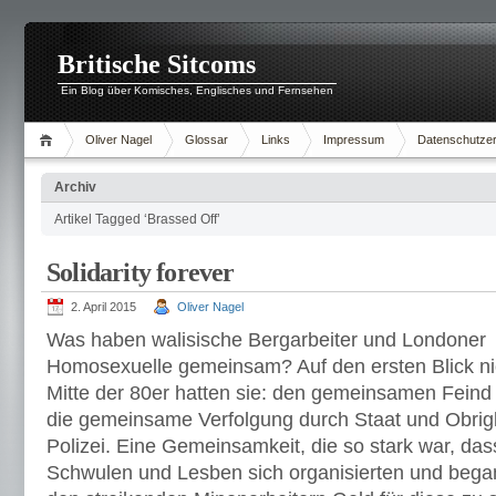
Britische Sitcoms
Ein Blog über Komisches, Englisches und Fernsehen
Oliver Nagel
Glossar
Links
Impressum
Datenschutzer
Archiv
Artikel Tagged ‘Brassed Off’
Solidarity forever
2. April 2015
Oliver Nagel
Was haben walisische Bergarbeiter und Londoner
Homosexuelle gemeinsam? Auf den ersten Blick nic
Mitte der 80er hatten sie: den gemeinsamen Feind
die gemeinsame Verfolgung durch Staat und Obrigk
Polizei. Eine Gemeinsamkeit, die so stark war, das
Schwulen und Lesben sich organisierten und begann