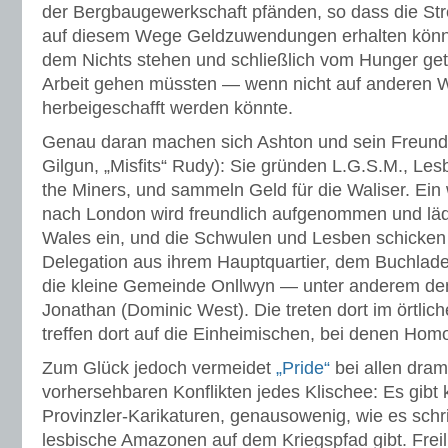
der Bergbaugewerkschaft pfänden, so dass die Str
auf diesem Wege Geldzuwendungen erhalten können
dem Nichts stehen und schließlich vom Hunger get
Arbeit gehen müssten — wenn nicht auf anderen
herbeigeschafft werden könnte.
Genau daran machen sich Ashton und sein Freund
Gilgun, „Misfits“ Rudy): Sie gründen L.G.S.M., Le
the Miners, und sammeln Geld für die Waliser. Ein
nach London wird freundlich aufgenommen und läd
Wales ein, und die Schwulen und Lesben schicken 
Delegation aus ihrem Hauptquartier, dem Buchlade
die kleine Gemeinde Onllwyn — unter anderem de
Jonathan (Dominic West). Die treten dort im örtlic
treffen dort auf die Einheimischen, bei denen Hom
Zum Glück jedoch vermeidet
„Pride“
bei allen dram
vorhersehbaren Konflikten jedes Klischee: Es gibt
Provinzler-Karikaturen, genausowenig, wie es schr
lesbische Amazonen auf dem Kriegspfad gibt. Freili