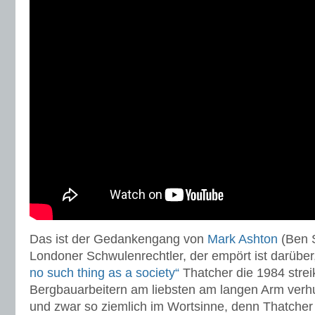
Das ist der Gedankengang von
Mark Ashton
(Ben 
Londoner Schwulenrechtler, der empört ist darübe
no such thing as a society“
Thatcher die 1984 stre
Bergbauarbeitern am liebsten am langen Arm ver
und zwar so ziemlich im Wortsinne, denn Thatcher 