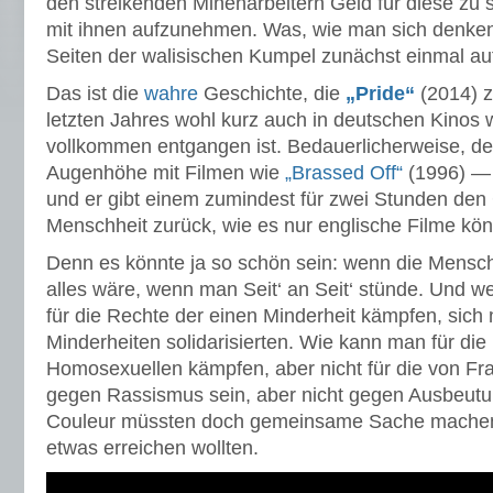
den streikenden Minenarbeitern Geld für diese zu
mit ihnen aufzunehmen. Was, wie man sich denken
Seiten der walisischen Kumpel zunächst einmal au
Das ist die
wahre
Geschichte, die
„Pride“
(2014) z
letzten Jahres wohl kurz auch in deutschen Kinos w
vollkommen entgangen ist. Bedauerlicherweise, den
Augenhöhe mit Filmen wie
„Brassed Off“
(1996) — 
und er gibt einem zumindest für zwei Stunden den
Menschheit zurück, wie es nur englische Filme kö
Denn es könnte ja so schön sein: wenn die Mensch
alles wäre, wenn man Seit‘ an Seit‘ stünde. Und w
für die Rechte der einen Minderheit kämpfen, sich
Minderheiten solidarisierten. Wie kann man für di
Homosexuellen kämpfen, aber nicht für die von F
gegen Rassismus sein, aber nicht gegen Ausbeutun
Couleur müssten doch gemeinsame Sache machen,
etwas erreichen wollten.