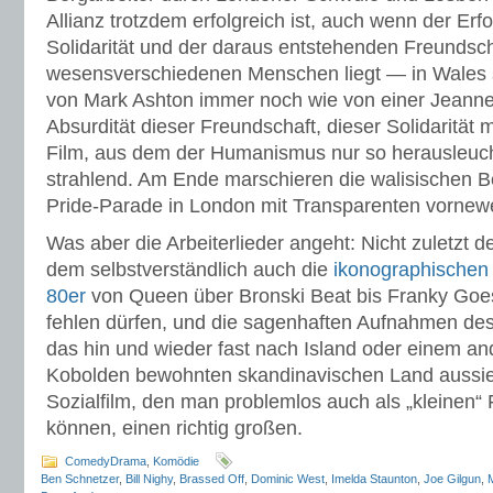
Allianz trotzdem erfolgreich ist, auch wenn der Erf
Solidarität und der daraus entstehenden Freundsc
wesensverschiedenen Menschen liegt — in Wales 
von Mark Ashton immer noch wie von einer Jeanne
Absurdität dieser Freundschaft, dieser Solidarität 
Film, aus dem der Humanismus nur so herausleuch
strahlend. Am Ende marschieren die walisischen B
Pride-Parade in London mit Transparenten vornew
Was aber die Arbeiterlieder angeht: Nicht zuletzt d
dem selbstverständlich auch die
ikonographischen
80er
von Queen über Bronski Beat bis Franky Goes
fehlen dürfen, und die sagenhaften Aufnahmen des
das hin und wieder fast nach Island oder einem an
Kobolden bewohnten skandinavischen Land aussi
Sozialfilm, den man problemlos auch als „kleinen“ 
können, einen richtig großen.
ComedyDrama
,
Komödie
Ben Schnetzer
,
Bill Nighy
,
Brassed Off
,
Dominic West
,
Imelda Staunton
,
Joe Gilgun
,