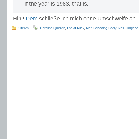
If the year is 1983, that is.
Hihi!
Dem
schließe ich mich ohne Umschweife an.
Sitcom
Caroline Quentin
,
Life of Riley
,
Men Behaving Badly
,
Neil Dudgeon