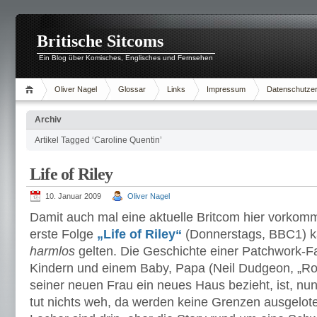
Britische Sitcoms
Ein Blog über Komisches, Englisches und Fernsehen
Oliver Nagel
Glossar
Links
Impressum
Datenschutzer
Archiv
Artikel Tagged ‘Caroline Quentin’
Life of Riley
10. Januar 2009
Oliver Nagel
Damit auch mal eine aktuelle Britcom hier vorkommt
erste Folge
„Life of Riley“
(Donnerstags, BBC1) k
harmlos
gelten. Die Geschichte einer Patchwork-Fam
Kindern und einem Baby, Papa (Neil Dudgeon, „R
seiner neuen Frau ein neues Haus bezieht, ist, nun 
tut nichts weh, da werden keine Grenzen ausgelote