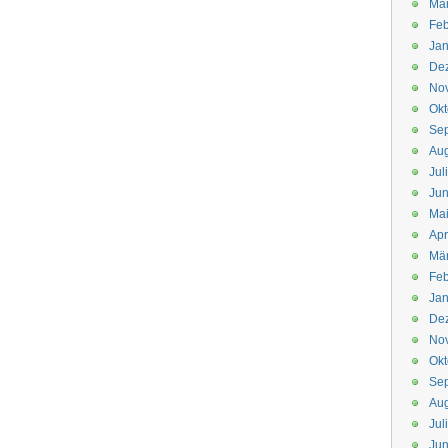
Mä
Feb
Jan
De
No
Okt
Se
Aug
Jul
Jun
Ma
Apr
Mä
Feb
Jan
De
No
Okt
Se
Aug
Jul
Jun