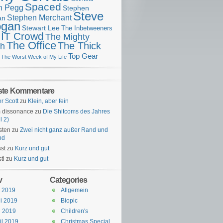
Spaced
n Pegg
Stephen
Steve
Stephen Merchant
an
gan
Stewart Lee
The Inbetweeners
 IT Crowd
The Mighty
The Office
The Thick
h
Top Gear
The Worst Week of My Life
ste Kommentare
er Scott
zu
Klein, aber fein
 dissonance
zu
Die Shitcoms des Jahres
l 2)
sten
zu
Zwei nicht ganz außer Rand und
nd
st
zu
Kurz und gut
tl
zu
Kurz und gut
v
Categories
i 2019
Allgemein
i 2019
Biopic
i 2019
Children's
il 2019
Christmas Special