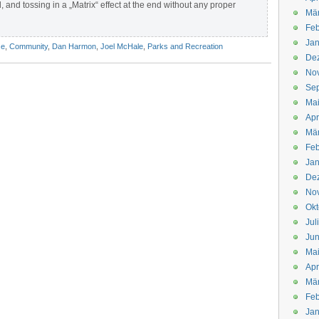
and tossing in a „Matrix“ effect at the end without any proper
Mä
Feb
Jan
se
,
Community
,
Dan Harmon
,
Joel McHale
,
Parks and Recreation
De
No
Se
Ma
Apr
Mä
Feb
Jan
De
No
Okt
Jul
Jun
Ma
Apr
Mä
Feb
Jan