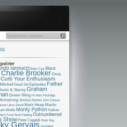
RSS
gwörter
ndo Iannucci
Black
Baby Cow
Charlie Brooker
s
Chris
Curb Your Enthusiasm
Father
Mitchell
Episodes
Dead Set
Graham
Gavin & Stacey
han
Green Wing
I'm Alan Partridge
 Armstrong
Jessica Hynes
John Cleese
Mark Heap
Martin
arratt
Larry David
Monty Python
man
Misfits
Nathan
Outnumbered
Nick Frost
Noel Fielding
p Show
Peter Capaldi
Peter Kay
cky Gervais
Seinfeld