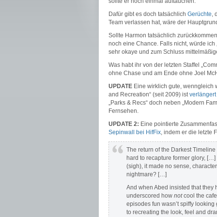
sollte er noch einmal auftauchen.
Dafür gibt es doch tatsächlich
Gerüchte
,
Team verlassen hat, wäre der Hauptgrun
Sollte Harmon tatsächlich zurückkommen,
noch eine Chance. Falls nicht, würde ic
sehr okaye und zum Schluss mittelmäßige
Was habt ihr von der letzten Staffel „C
ohne Chase und am Ende ohne Joel McHa
UPDATE
Eine wirklich gute, wenngleic
and Recreation“ (seit 2009) ist
verlänger
„Parks & Recs“ doch neben „Modern Family
Fernsehen.
UPDATE 2:
Eine pointierte Zusammenfassu
Sepinwall bei HifFix
, indem er die letzte
The return of the Darkest Timeline 
hard to recapture former glory, [
(sigh), it made no sense, characte
nightmare? […]
And when Abed insisted that they ha
underscored how
not
cool the cafe
episodes fun wasn’t spiffy lookin
to recreating the look, feel and dr