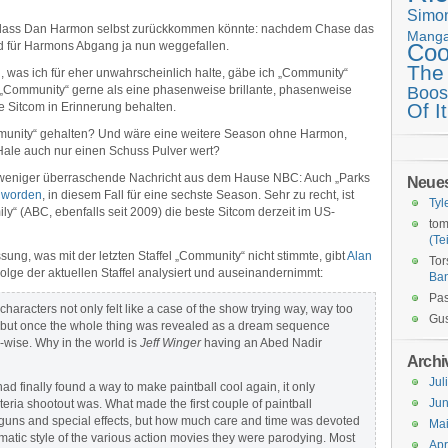
Simo
 dass Dan Harmon selbst zurückkommen könnte: nachdem Chase das
Mang
d für Harmons Abgang ja nun weggefallen.
Coo
The
 was ich für eher unwahrscheinlich halte, gäbe ich „Community“
h „Community“ gerne als eine phasenweise brillante, phasenweise
Boos
Of It
 Sitcom in Erinnerung behalten.
ommunity“ gehalten? Und wäre eine weitere Season ohne Harmon,
le auch nur einen Schuss Pulver wert?
h weniger überraschende Nachricht aus dem Hause NBC: Auch „Parks
Neue
t worden
, in diesem Fall für eine sechste Season. Sehr zu recht, ist
Tyl
“ (ABC, ebenfalls seit 2009) die beste Sitcom derzeit im US-
tom
(Tei
ng, was mit der letzten Staffel „Community“ nicht stimmte, gibt
Alan
Tor
 Folge der aktuellen Staffel analysiert und auseinandernimmt:
Ba
Pas
characters not only felt like a case of the show trying way, way too
Gus
…] but once the whole thing was revealed as a dream sequence
r-wise. Why in the world is
Jeff Winger
having an Abed Nadir
Archi
Jul
d finally found a way to make paintball cool again, it only
Jun
teria shootout was. What made the first couple of paintball
g guns and special effects, but how much care and time was devoted
Ma
amatic style of the various action movies they were parodying. Most
Apr