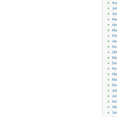
Aug
Jul
Jun
Ma
Apr
Mä
Feb
Jan
De
Okt
Mä
De
No
Okt
Ma
No
Jul
Jun
No
Okt
Jan