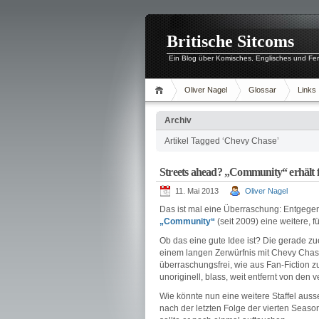
Britische Sitcoms
Ein Blog über Komisches, Englisches und Fe
Oliver Nagel
Glossar
Links
Archiv
Artikel Tagged ‘Chevy Chase’
Streets ahead? „Community“ erhält fü
11. Mai 2013
Oliver Nagel
Das ist mal eine Überraschung: Entgege
„Community“
(seit 2009) eine weitere, fü
Ob das eine gute Idee ist? Die gerade z
einem langen Zerwürfnis mit Chevy Chas
überraschungsfrei, wie aus Fan-Fiction zu
unoriginell, blass, weit entfernt von den 
Wie könnte nun eine weitere Staffel aus
nach der letzten Folge der vierten Seas