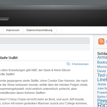
rnsehen
Impressum
Datenschutzerklärung
Schla
Arma
nfte Staffel
Book
4 Kommentare
Morris
n allen Erwartungen gibt NBC der Geek-&-Nerd-Sitcom
David 
nfte Staffel!
Ted
Line
uende gegangene vierte Staffel, ohne Creator Dan Harmon, der nach
Jesse
e die Show verlassen musste, wirkte über die meisten Folgen müde,
Julian B
sammengebastelt: nicht wirklich unterirdisch schlecht, aber
Free
verblüffenden Ideen früherer Staffeln.
Barley
sehen? Chevy Chase ist nicht mehr an Bord, und auch Jeff müsste,
Pee
Ri
on, schon mit einem grotesken Manöver zurück ans College kommen,