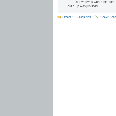
of the showdowns were uninspired, 
build-up was just lazy.
Sitcom
,
US-Produktion
Chevy Cha