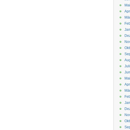
Mai
Apr
Mär
Feb
Jan
De
No
Okt
Se
Aug
Jul
Jun
Ma
Apr
Mä
Feb
Jan
De
No
Okt
Se