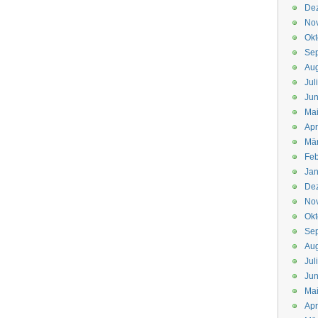
De
No
Okt
Se
Aug
Jul
Jun
Ma
Apr
Mä
Feb
Jan
De
No
Okt
Se
Aug
Jul
Jun
Ma
Apr