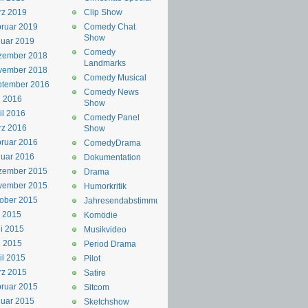
rz 2019
Clip Show
ruar 2019
Comedy Chat
Show
uar 2019
Comedy
zember 2018
Landmarks
vember 2018
Comedy Musical
ptember 2016
Comedy News
i 2016
Show
il 2016
Comedy Panel
rz 2016
Show
ruar 2016
ComedyDrama
uar 2016
Dokumentation
zember 2015
Drama
vember 2015
Humorkritik
ober 2015
Jahresendabstimmung
i 2015
Komödie
i 2015
Musikvideo
i 2015
Period Drama
il 2015
Pilot
rz 2015
Satire
ruar 2015
Sitcom
uar 2015
Sketchshow