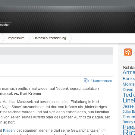
rnsehen
Impressum
Datenschutzerklärung
Schla
Arma
Book
2 Kommentare
Morris
n man sich endlich mal wieder auf Nebenkriegsschauplätzen
David 
atussek vs.
Kurt Krömer
.
Ted
Line
ist Matthias Matussek hat beschlossen, eine Einladung in Kurt
Jesse
Night Show“ anzunehmen, ist dort von Krömer als „hinterfotziges
Julian B
r“ bezeichnet worden und hat sich dann entschieden, nun furchtbar
Free
 von Teilen seines Auftritts oder des ganzen Auftritts zu klagen. Mit
Barley
n so hört.
Pee
Ri
nd
Klagen
losgegangen: der eine darf seine Gewaltphantasien im