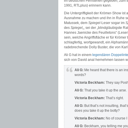
im deutschen Fernsehen gegeben, zum Be
1991, RTLplus) erinnern kann.
Die Untergriffigkeit der Krömer-Show ist 
Ausnahme zu machen und ihn in Ruhe sei
Matussek, dem
Spiegel
-Leser sogar im
S
des
Spiegel
„, sei der „blindgläubigste 
Hannes Jaenicke des Feuilletons“ (Leser
sein, welche Angriffsfläche er für Krömer
schlagfertig, wortgewandt, ein Alphamä
radebrechende Dolly Buster, die von Karl
Ali G hat in einem
legendären Doppelint
sich von David anal hernehmen lassen w
Ali G:
Me heard that there is an ins
words?
Victoria Beckham:
They say Posh
Ali G:
That you take it up the arse.
Victoria Beckham:
That’s right.
Ali G:
But that’s not insulting, tha
does you take it up the botty?
Victoria Beckham:
No of course I 
Ali G:
Beckham, you telling me you