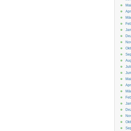
Mai
Apr
Mär
Feb
Jan
De
No
Okt
Se
Aug
Jul
Jun
Ma
Apr
Mä
Feb
Jan
De
No
Okt
Se