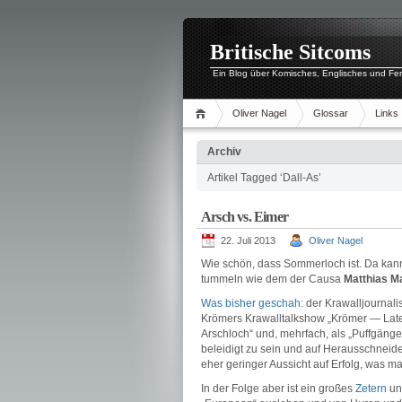
Britische Sitcoms
Ein Blog über Komisches, Englisches und Fe
Oliver Nagel
Glossar
Links
Archiv
Artikel Tagged ‘Dall-As’
Arsch vs. Eimer
22. Juli 2013
Oliver Nagel
Wie schön, dass Sommerloch ist. Da kan
tummeln wie dem der Causa
Matthias M
Was bisher geschah
: der Krawalljournal
Krömers Krawalltalkshow „Krömer — Late 
Arschloch“ und, mehrfach, als „Puffgänge
beleidigt zu sein und auf Herausschneiden
eher geringer Aussicht auf Erfolg, was ma
In der Folge aber ist ein großes
Zetern
u