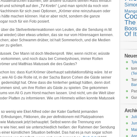
Asiatenärschen träumen, der andere schäumt seinen Hass einfach
Simo
 und schimpft auf den „TV-Kretin“ („und man spricht da noch von
Mang
im Nachhinein für sich zwei Optionen, „Krömer eine reinzuhauen oder
Coo
s hätte machen können. Hat er aber nicht, sondern die ganze
The
gar noch für ein Foto posiert.
Boos
ur über die Stellvertreterreaktionen von Leuten, die die Sendung m.W.
Of It
al wieder) über etwas urteilen, das sie nur vom Hörensagen kennen.
 machen; aber Schwamm drüber, ist halt Sommerloch, und die Medien
euer zu gießen.
 Matussek. Der Mann ist doch Medienprofi. Wer, wenn nicht er, wüsste
Neue
n vorkommen, und noch dazu bei Comedyshows, immer Rollen
Tyl
Krömer und Matthias Matussek die des Gastes?
tom
hon los: dass Kurt Krömer überhaupt satisfaktionsfähig wäre. Ist er
(Tei
ur, wie Ali G die Rolle ist, in der Sacha Baron Cohen die Gäste seiner
Tor
 gedemütigt hat. Ohne dass die hinterher geklagt hätten, denn dort
Ba
ekommen sind, um ihre Rollen als Gäste zu spielen. Die gekommen
Pas
kums von Ali G zum Horst machen lassen. Und nicht, um die Welt über
Gus
 oder Platten zu informieren. Wie um Himmels willen konnte Matussek
Archi
so wenig wie Ekel Alfred oder der Kater Garfield jemanden
, Erfindungen, Fiktionen, die
per definitionem
mit Platzpatronen
Jul
 wie Matussek jetzt behauptet. Selbst wenn die Trennung von
Jun
äre wie hier, weil sie unterschiedlich heißen: der Rahmen der Sendung
Ma
einer künstlichen Situation befindet. Das hat es ja nun sogar schon
Apr