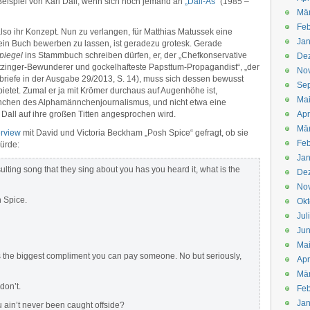
ispiel von Karl Dall, wenn sich noch jemand an
„Dall-As“
(1985 –
Mä
Feb
also ihr Konzept. Nun zu verlangen, für Matthias Matussek eine
Jan
n Buch bewerben zu lassen, ist geradezu grotesk. Gerade
piegel
ins Stammbuch schreiben dürfen, er, der „Chefkonservative
De
Ratzinger-Bewunderer und gockelhafteste Papsttum-Propagandist“, „der
No
briefe in der Ausgabe 29/2013, S. 14), muss sich dessen bewusst
Se
 bietet. Zumal er ja mit Krömer durchaus auf Augenhöhe ist,
Ma
nnchen des Alphamännchenjournalismus, und nicht etwa eine
 Dall auf ihre großen Titten angesprochen wird.
Apr
Mä
erview
mit David und Victoria Beckham „Posh Spice“ gefragt, ob sie
Feb
ürde:
Jan
ulting song that they sing about you has you heard it, what is the
De
No
 Spice.
Okt
Jul
Jun
Ma
t’s the biggest compliment you can pay someone. No but seriously,
Apr
Mä
don’t.
Feb
Jan
 ain’t never been caught offside?