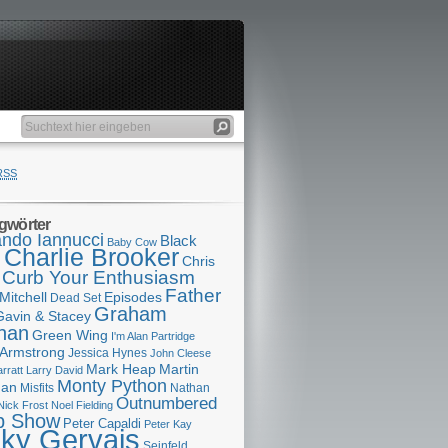
RSS
gwörter
ndo Iannucci
Black
Baby Cow
Charlie Brooker
s
Chris
Curb Your Enthusiasm
Father
Mitchell
Episodes
Dead Set
Graham
Gavin & Stacey
han
Green Wing
I'm Alan Partridge
 Armstrong
Jessica Hynes
John Cleese
Mark Heap
Martin
arratt
Larry David
Monty Python
man
Misfits
Nathan
Outnumbered
Nick Frost
Noel Fielding
p Show
Peter Capaldi
Peter Kay
cky Gervais
Seinfeld