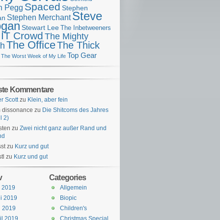
Spaced
n Pegg
Stephen
Steve
Stephen Merchant
an
gan
Stewart Lee
The Inbetweeners
 IT Crowd
The Mighty
The Office
The Thick
h
Top Gear
The Worst Week of My Life
ste Kommentare
er Scott
zu
Klein, aber fein
 dissonance
zu
Die Shitcoms des Jahres
l 2)
sten
zu
Zwei nicht ganz außer Rand und
nd
st
zu
Kurz und gut
tl
zu
Kurz und gut
v
Categories
i 2019
Allgemein
i 2019
Biopic
i 2019
Children's
il 2019
Christmas Special