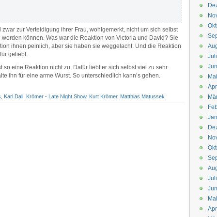
De
No
Okt
 zwar zur Verteidigung ihrer Frau, wohlgemerkt, nicht um sich selbst
Se
n werden können. Was war die Reaktion von Victoria und David? Sie
tion ihnen peinlich, aber sie haben sie weggelacht. Und die Reaktion
Aug
ür geliebt.
Jul
Jun
o eine Reaktion nicht zu. Dafür liebt er sich selbst viel zu sehr.
lte ihn für eine arme Wurst. So unterschiedlich kann’s gehen.
Ma
Apr
s
,
Karl Dall
,
Krömer - Late Night Show
,
Kurt Krömer
,
Matthias Matussek
Mä
Feb
Jan
De
No
Okt
Se
Aug
Jul
Jun
Ma
Apr