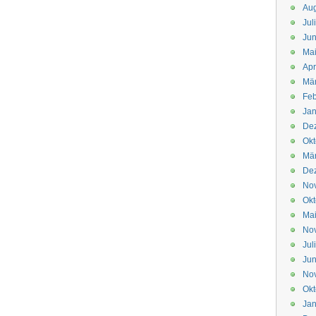
Aug
Jul
Jun
Ma
Apr
Mä
Feb
Jan
De
Okt
Mä
De
No
Okt
Ma
No
Jul
Jun
No
Okt
Jan