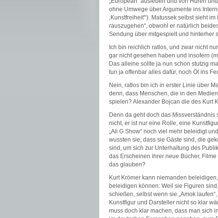
„European“ ausleben und von Huren und 
ohne Umwege über Argumente ins Internet
‚Kunstfreiheit'“). Matussek selbst sieht 
rauszugehen“, obwohl er natürlich beide
Sendung über mitgespielt und hinterher so
Ich bin reichlich ratlos, und zwar nicht n
gar nicht gesehen haben und insofern (m
Das alleine sollte ja nun schon stutzig
tun ja offenbar alles dafür, noch Öl ins F
Nein, ratlos bin ich in erster Linie über
denn, dass Menschen, die in den Medie
spielen? Alexander Bojcan die des Kurt 
Denn da geht doch das Missverständnis sc
nicht, er ist nur eine Rolle, eine Kunstfig
„Ali G Show“ noch viel mehr beleidigt und
wussten sie, dass sie Gäste sind, die g
sind, um sich zur Unterhaltung des Publi
das Erscheinen ihrer neue Bücher, Filme
das glauben?
Kurt Krömer kann niemanden beleidigen, 
beleidigen können: Weil sie Figuren sind
schießen, selbst wenn sie „Amok laufen“,
Kunstfigur und Darsteller nicht so klar w
muss doch klar machen, dass man sich in 