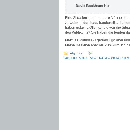
David Beckham:
No.
Eine Situation, in der andere Männer, und
zu wehren, durchaus handgreiflich hätte
haben gelacht. Offenkundig war die Situa
des Publikums? Sie haben die beiden daf
Matthias Matusseks großes Ego aber lässt s
Meine Reaktion aber als Publikum: Ich ha
Allgemein
Alexander Bojcan
,
Ali G.
,
Da Ali G Show
,
Dall-A