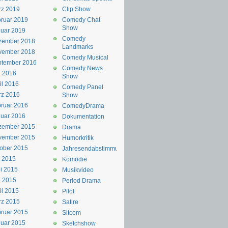
rz 2019
Clip Show
ruar 2019
Comedy Chat
Show
uar 2019
Comedy
zember 2018
Landmarks
vember 2018
Comedy Musical
ptember 2016
Comedy News
i 2016
Show
il 2016
Comedy Panel
rz 2016
Show
ruar 2016
ComedyDrama
uar 2016
Dokumentation
zember 2015
Drama
vember 2015
Humorkritik
ober 2015
Jahresendabstimmung
i 2015
Komödie
i 2015
Musikvideo
i 2015
Period Drama
il 2015
Pilot
rz 2015
Satire
ruar 2015
Sitcom
uar 2015
Sketchshow