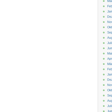
Mä
Feb
Jan
De
No
Okt
Se
Aug
Jul
Jun
Ma
Apr
Mä
Feb
Jan
De
No
Okt
Se
Aug
Jul
Jun