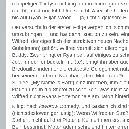
moppeliger Thirtysomething, der in einem grotesk
raucht, trinkt und kifft. Und spricht. Aber alle halte
bis auf Ryan (Elijah Wood — ja, richtig gelesen: El
Der versucht in der ersten Folge vergeblich, sich mi
umzubringen — und hat dann, statt tot zu sein, ei
Wilfred, der eigentlich der attraktiven neuen Nach
Gubelmann) gehört. Wilfred verhält sich allerdings 
Buddy: Zwar bringt er Ryan bei, auf einiges zu sch
Job, für den er buckeln müßte), bringt ihn aber auch
Bredouille, indem er die erstbeste Gelegenheit nu
bei seinem anderen Nachbarn, dem Motorrad-Proll
Suplee, „My Name is Earl“) einzubrechen, ihm di
klauen und in die Stiefel zu scheißen. Was nicht s
Wilfred nicht Ryans Portemonnaie am Tatort hinterl
Klingt nach
lowbrow
Comedy, und tatsächlich sind 
(nichtsdestoweniger lustig): Wenn Wilfred an Straß
Stehen, nicht auf drei Pfoten), Kellnerinnen erst 
Bein bespringt, Motorrädern schreiend hinterherre