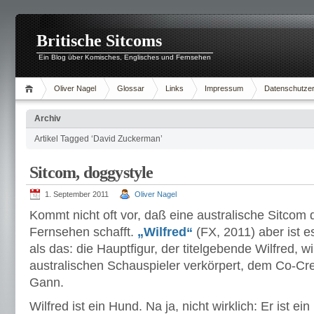
Britische Sitcoms
Ein Blog über Komisches, Englisches und Fernsehen
Oliver Nagel
Glossar
Links
Impressum
Datenschutzer
Archiv
Artikel Tagged ‘David Zuckerman’
Sitcom, doggystyle
1. September 2011
Oliver Nagel
Kommt nicht oft vor, daß eine australische Sitcom
Fernsehen schafft.
„Wilfred“
(FX, 2011) aber ist 
als das: die Hauptfigur, der titelgebende Wilfred, 
australischen Schauspieler verkörpert, dem Co-Cr
Gann.
Wilfred ist ein Hund. Na ja, nicht wirklich: Er ist ein 