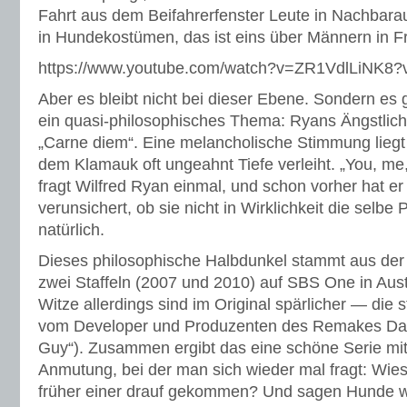
Fahrt aus dem Beifahrerfenster Leute in Nachbara
in Hundekostümen, das ist eins über Männern in F
https://www.youtube.com/watch?v=ZR1VdlLiNK8?
Aber es bleibt nicht bei dieser Ebene. Sondern es 
ein quasi-philosophisches Thema: Ryans Ängstlich
„Carne diem“. Eine melancholische Stimmung liegt o
dem Klamauk oft ungeahnt Tiefe verleiht. „You, me,
fragt Wilfred Ryan einmal, und schon vorher hat er
verunsichert, ob sie nicht in Wirklichkeit die selbe
natürlich.
Dieses philosophische Halbdunkel stammt aus de
zwei Staffeln (2007 und 2010) auf SBS One in Austr
Witze allerdings sind im Original spärlicher — die
vom Developer und Produzenten des Remakes Dav
Guy“). Zusammen ergibt das eine schöne Serie mi
Anmutung, bei der man sich wieder mal fragt: Wieso
früher einer drauf gekommen? Und sagen Hunde wi