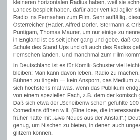
kleineren horizontalen Radius haben, weil sie schn
Landes bespielt haben, dafür aber vertikal agiler s
Radio ins Fernsehen zum Film. Sehr auffällig, diese
Österreicher (Hader, Alfred Dorfer, Stermann & Gr
Puntigam, Thomas Maurer, um nur einige zu nennen
in England ist es seit jeher gang und gebe, daß C
Schule des Stand Ups und oft auch des Radios ge
Fernsehen landen. Und manchmal zum Film komm
In Deutschland ist es für Komik-Schuster viel leicht
bleiben: Man kann davon leben, Radio zu machen, 
Bühnen zu tingeln — kein Ansporn, das Medium zu
sich höchstens mal was, wenn das Publikum endgül
von einem speziellen Fach, z.B. dem der komisch
Daß sich etwa der „Scheibenwischer“ gefühlte 100 
Comedians öffnen will. (Eine Idee, die interessant
früher hatte mit „
Live
Neues aus der Anstalt“.) Deuts
genug, um Nischen zu bieten, in denen auch unge
glitzern können.