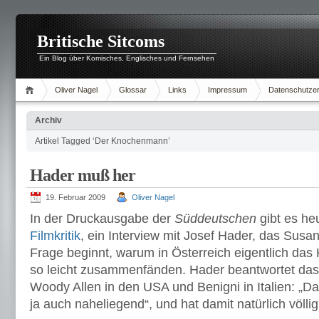
Britische Sitcoms
Ein Blog über Komisches, Englisches und Fernsehen
Oliver Nagel
Glossar
Links
Impressum
Datenschutzer
Archiv
Artikel Tagged ‘Der Knochenmann’
Hader muß her
19. Februar 2009
Oliver Nagel
In der Druckausgabe der
Süddeutschen
gibt es he
Filmkritik
, ein Interview mit Josef Hader, das Sus
Frage beginnt, warum in Österreich eigentlich das
so leicht zusammenfänden. Hader beantwortet das
Woody Allen in den USA und Benigni in Italien: „Das 
ja auch naheliegend“, und hat damit natürlich völlig