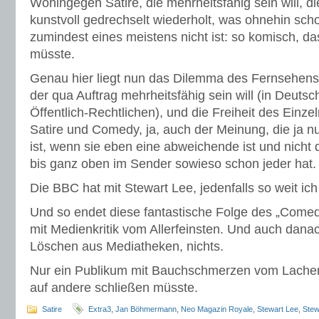
Wohingegen Satire, die mehrheitsfähig sein will, d
kunstvoll gedrechselt wiederholt, was ohnehin sch
zumindest eines meistens nicht ist: so komisch, d
müsste.
Genau hier liegt nun das Dilemma des Fernsehens
der qua Auftrag mehrheitsfähig sein will (in Deuts
Öffentlich-Rechtlichen), und die Freiheit des Einzel
Satire und Comedy, ja, auch der Meinung, die ja n
ist, wenn sie eben eine abweichende ist und nicht 
bis ganz oben im Sender sowieso schon jeder hat.
Die BBC hat mit Stewart Lee, jedenfalls so weit ic
Und so endet diese fantastische Folge des „Come
mit Medienkritik vom Allerfeinsten. Und auch danac
Löschen aus Mediatheken, nichts.
Nur ein Publikum mit Bauchschmerzen vom Lachen.
auf andere schließen müsste.
Satire
Extra3
,
Jan Böhmermann
,
Neo Magazin Royale
,
Stewart Lee
,
Stew