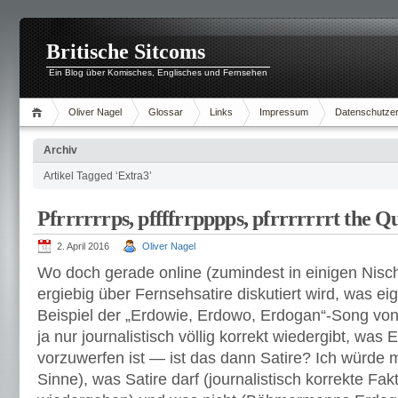
Britische Sitcoms
Ein Blog über Komisches, Englisches und Fernsehen
Oliver Nagel
Glossar
Links
Impressum
Datenschutzer
Archiv
Artikel Tagged ‘Extra3’
Pfrrrrrrps, pffffrrpppps, pfrrrrrrrt the Q
2. April 2016
Oliver Nagel
Wo doch gerade online (zumindest in einigen Nisch
ergiebig über Fernsehsatire diskutiert wird, was eig
Beispiel der „Erdowie, Erdowo, Erdogan“-Song von
ja nur journalistisch völlig korrekt wiedergibt, was
vorzuwerfen ist — ist das dann Satire? Ich würde 
Sinne), was Satire darf (journalistisch korrekte Fak