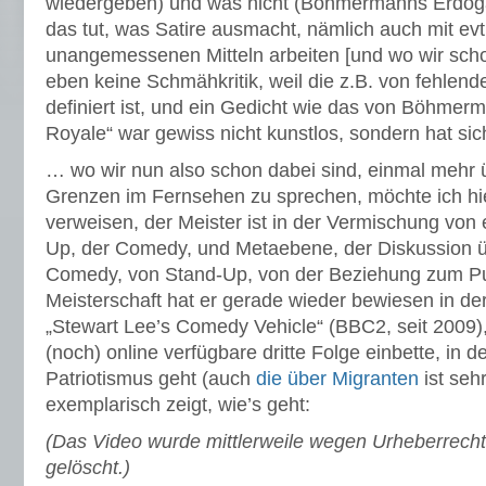
wiedergeben) und was nicht (Böhmermanns Erdog
das tut, was Satire ausmacht, nämlich auch mit evtl
unangemessenen Mitteln arbeiten [und wo wir scho
eben keine Schmähkritik, weil die z.B. von fehlend
definiert ist, und ein Gedicht wie das von Böhme
Royale“ war gewiss nicht kunstlos, sondern hat si
… wo wir nun also schon dabei sind, einmal mehr ü
Grenzen im Fernsehen zu sprechen, möchte ich hi
verweisen, der Meister ist in der Vermischung von
Up, der Comedy, und Metaebene, der Diskussion 
Comedy, von Stand-Up, von der Beziehung zum Pu
Meisterschaft hat er gerade wieder bewiesen in der 
„Stewart Lee’s Comedy Vehicle“ (BBC2, seit 2009), 
(noch) online verfügbare dritte Folge einbette, in d
Patriotismus geht (auch
die über Migranten
ist sehr
exemplarisch zeigt, wie’s geht:
(Das Video wurde mittlerweile wegen Urheberrec
gelöscht.)