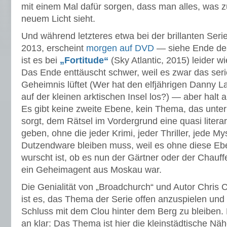
mit einem Mal dafür sorgen, dass man alles, was z
neuem Licht sieht.
Und während letzteres etwa bei der brillanten Seri
2013, erscheint
morgen auf DVD
— siehe Ende des 
ist es bei
„Fortitude“
(Sky Atlantic, 2015) leider w
Das Ende enttäuscht schwer, weil es zwar das se
Geheimnis lüftet (Wer hat den elfjährigen Danny La
auf der kleinen arktischen Insel los?) — aber halt 
Es gibt keine zweite Ebene, kein Thema, das unter
sorgt, dem Rätsel im Vordergrund eine quasi liter
geben, ohne die jeder Krimi, jeder Thriller, jede M
Dutzendware bleiben muss, weil es ohne diese Ebe
wurscht ist, ob es nun der Gärtner oder der Chauff
ein Geheimagent aus Moskau war.
Die Genialität von „Broadchurch“ und Autor Chris C
ist es, das Thema der Serie offen anzuspielen und
Schluss mit dem Clou hinter dem Berg zu bleiben.
an klar: Das Thema ist hier die kleinstädtische Nä