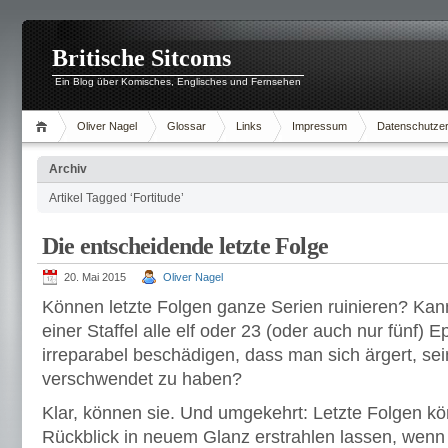
Britische Sitcoms
Ein Blog über Komisches, Englisches und Fernsehen
Oliver Nagel
Glossar
Links
Impressum
Datenschutzer
Archiv
Artikel Tagged ‘Fortitude’
Die entscheidende letzte Folge
20. Mai 2015
Oliver Nagel
Können letzte Folgen ganze Serien ruinieren? Kann
einer Staffel alle elf oder 23 (oder auch nur fünf) 
irreparabel beschädigen, dass man sich ärgert, sei
verschwendet zu haben?
Klar, können sie. Und umgekehrt: Letzte Folgen k
Rückblick in neuem Glanz erstrahlen lassen, wenn