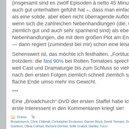
(insgesamt sind es zwölf Episoden à netto 45 Minu
auch gut unterhalten gefühlt hat –, dass man einfa
als eine solide, aber eben nicht überragende Auf
wenn sich die zahlreichen Nebenhandlungen (die, w
ziemlich gut und auch sehr spannend sind) als eb
Nebenhandlungen, die mit dem großen Plot am End
— dann regiert (zumindest bei mir) schon eine lei
Sehenswert ist, das möchte ich festhalten, „Fortitu
trotzdem: die
fast 90%
bei Rotten Tomatoes sprech
weil Cast und Dramaturgie bis zum Schluss so viel
nach den ersten Folgen ziemlich schnell ziemlich s
flache Ende umso mehr ins Gewicht.
***
Eine „Broadchurch“-DVD der ersten Staffel habe i
erste Interessent in den Kommentaren kriegt sie!
Drama
Broadchurch
,
Chris Chibnall
,
Christopher Eccleston
,
Darren Boyd
,
David Tennant
,
D
Gambon
,
Olivia Colman
,
Richard Dormer
,
Sofie Grabol
,
Stanley Tucci