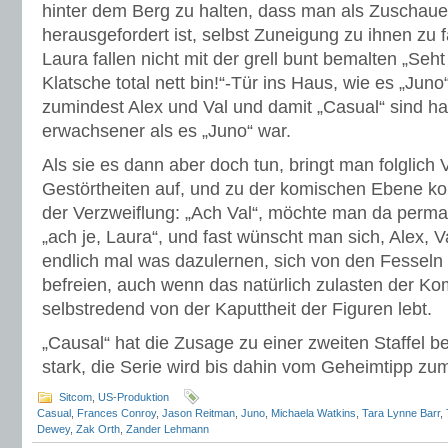
hinter dem Berg zu halten, dass man als Zuschaue
herausgefordert ist, selbst Zuneigung zu ihnen zu 
Laura fallen nicht mit der grell bunt bemalten „Seht
Klatsche total nett bin!“-Tür ins Haus, wie es „Juno
zumindest Alex und Val und damit „Casual“ sind ha
erwachsener als es „Juno“ war.
Als sie es dann aber doch tun, bringt man folglich V
Gestörtheiten auf, und zu der komischen Ebene k
der Verzweiflung: „Ach Val“, möchte man da perma
„ach je, Laura“, und fast wünscht man sich, Alex, 
endlich mal was dazulernen, sich von den Fesseln
befreien, auch wenn das natürlich zulasten der Kom
selbstredend von der Kaputtheit der Figuren lebt.
„Causal“ hat die Zusage zu einer zweiten Staffel 
stark, die Serie wird bis dahin vom Geheimtipp zum
Sitcom
,
US-Produktion
Casual
,
Frances Conroy
,
Jason Reitman
,
Juno
,
Michaela Watkins
,
Tara Lynne Barr
,
Dewey
,
Zak Orth
,
Zander Lehmann