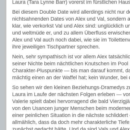
Laura (Tara Lynne Barr) vorerst im fürstlichen Haus
Bei diesem Double Date wird allerdings nicht nur 
nichtsahnenden Dates von Alex und Val, sondern
klar, wie verkorkst Val und Alex sind: unglücklich u
und weltmüde er, und zu allem Überfluss erwischen
Alex und Val auch noch dabei, wie sie im Toiletten
ihre jeweiligen Tischpartner sprechen.
Nein, sehr sympathisch ist vor allem Alex tatsächli
seiner Nichte beim nächtlichen Knutschen im Pool z
Charakter-Pluspunkte — bis man darauf kommt, d
mächtig einen an der Waffel hat; kein Wunder, bei 
So sehen wir den kleinen Beziehungs-Dramedys zu,
Laura im Laufe der nächsten Folgen erleben — vor
Valerie spielt dabei hervorragend die bald Vierzigj
von den Usancen junger Menschen beim modernen
einer peinlichen Situation in die nächste schlidde
allmählich, dass da doch mehr charakterliche Tiefe
zunächst gedacht hätte. Und da sind Vals und Alex‘