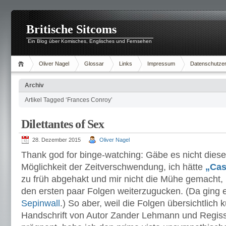
Britische Sitcoms
Ein Blog über Komisches, Englisches und Fernsehen
Oliver Nagel
Glossar
Links
Impressum
Datenschutzer
Archiv
Artikel Tagged ‘Frances Conroy’
Dilettantes of Sex
28. Dezember 2015
Oliver Nagel
Thank god for binge-watching: Gäbe es nicht dies
Möglichkeit der Zeitverschwendung, ich hätte
„Cas
zu früh abgehakt und mir nicht die Mühe gemacht, 
den ersten paar Folgen weiterzugucken. (Da ging 
Sepinwall
.) So aber, weil die Folgen übersichtlich 
Handschrift von Autor Zander Lehmann und Regis