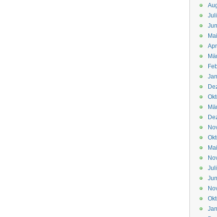
Aug
Jul
Jun
Ma
Apr
Mä
Feb
Jan
De
Okt
Mä
De
No
Okt
Ma
No
Jul
Jun
No
Okt
Jan