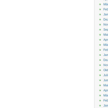
Mä
Feb
Jan
De
No
Se
Ma
Apr
Mä
Feb
Jan
De
No
Okt
Jul
Jun
Ma
Apr
Mä
Feb
Jan