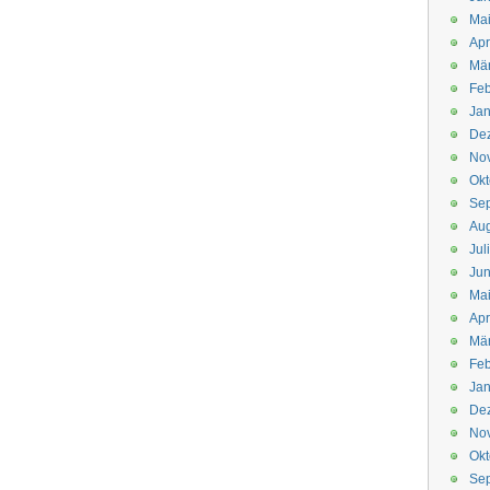
Mai
Apr
Mär
Feb
Jan
De
No
Okt
Se
Aug
Jul
Jun
Ma
Apr
Mä
Feb
Jan
De
No
Okt
Se