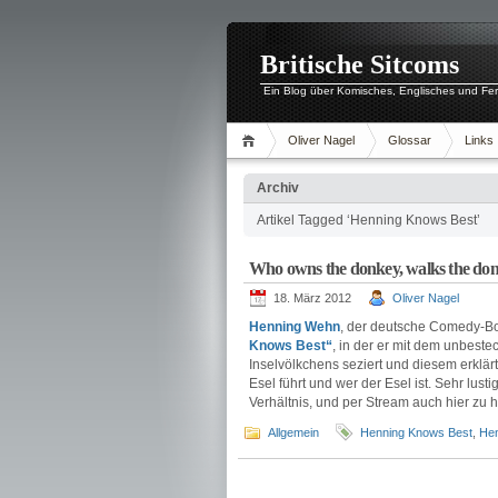
Britische Sitcoms
Ein Blog über Komisches, Englisches und Fe
Oliver Nagel
Glossar
Links
Archiv
Artikel Tagged ‘Henning Knows Best’
Who owns the donkey, walks the don
18. März 2012
Oliver Nagel
Henning Wehn
, der deutsche Comedy-Bo
Knows Best“
, in der er mit dem unbeste
Inselvölkchens seziert und diesem erklärt
Esel führt und wer der Esel ist. Sehr lus
Verhältnis, und per Stream auch hier zu 
Allgemein
Henning Knows Best
,
He