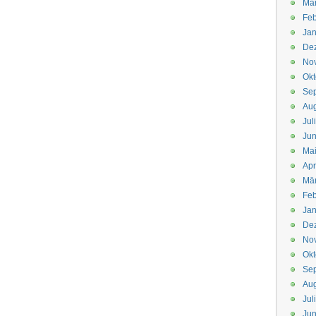
Mä
Feb
Jan
De
No
Okt
Se
Aug
Jul
Jun
Ma
Apr
Mä
Feb
Jan
De
No
Okt
Se
Aug
Jul
Jun