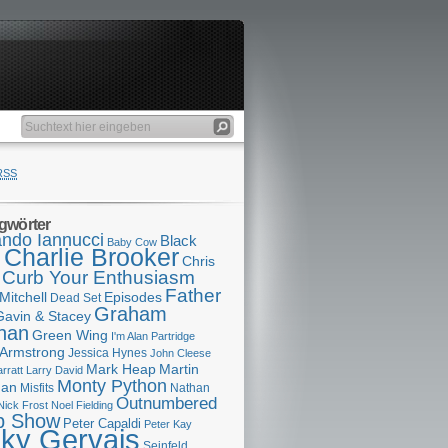
RSS
gwörter
ndo Iannucci
Black
Baby Cow
Charlie Brooker
s
Chris
Curb Your Enthusiasm
Father
Mitchell
Episodes
Dead Set
Graham
Gavin & Stacey
han
Green Wing
I'm Alan Partridge
 Armstrong
Jessica Hynes
John Cleese
Mark Heap
Martin
arratt
Larry David
Monty Python
man
Misfits
Nathan
Outnumbered
Nick Frost
Noel Fielding
p Show
Peter Capaldi
Peter Kay
cky Gervais
Seinfeld