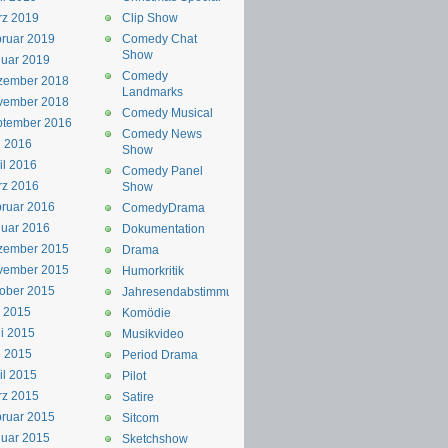
rz 2019
Clip Show
ruar 2019
Comedy Chat
Show
uar 2019
Comedy
zember 2018
Landmarks
vember 2018
Comedy Musical
ptember 2016
Comedy News
i 2016
Show
il 2016
Comedy Panel
rz 2016
Show
ruar 2016
ComedyDrama
uar 2016
Dokumentation
zember 2015
Drama
vember 2015
Humorkritik
ober 2015
Jahresendabstimmung
i 2015
Komödie
i 2015
Musikvideo
i 2015
Period Drama
il 2015
Pilot
rz 2015
Satire
ruar 2015
Sitcom
uar 2015
Sketchshow