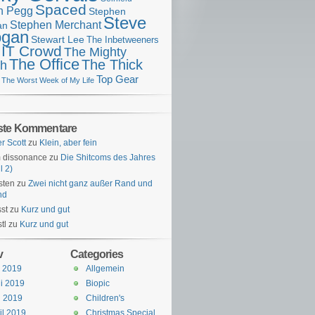
Spaced
n Pegg
Stephen
Steve
Stephen Merchant
an
gan
Stewart Lee
The Inbetweeners
 IT Crowd
The Mighty
The Office
The Thick
h
Top Gear
The Worst Week of My Life
ste Kommentare
er Scott
zu
Klein, aber fein
 dissonance
zu
Die Shitcoms des Jahres
l 2)
sten
zu
Zwei nicht ganz außer Rand und
nd
st
zu
Kurz und gut
tl
zu
Kurz und gut
v
Categories
i 2019
Allgemein
i 2019
Biopic
i 2019
Children's
il 2019
Christmas Special