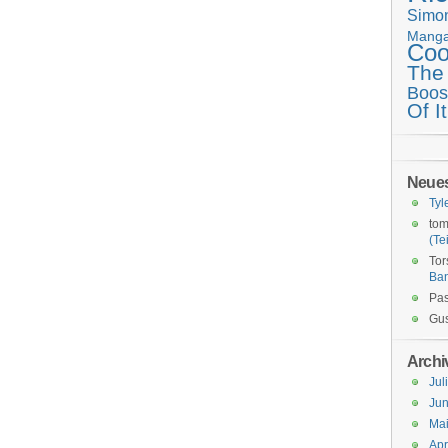
Simo
Mang
Coo
The
Boos
Of It
Neue
Tyl
tom
(Tei
Tor
Ba
Pas
Gus
Archi
Jul
Jun
Ma
Apr