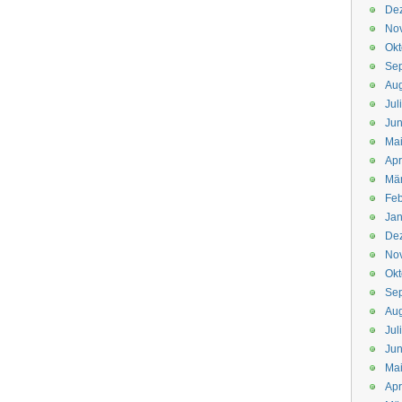
De
No
Okt
Se
Aug
Jul
Jun
Ma
Apr
Mä
Feb
Jan
De
No
Okt
Se
Aug
Jul
Jun
Ma
Apr