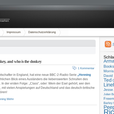
rnsehen
Impressum
Datenschutzerklärung
Schla
Arma
key, and who is the donkey
Book
1 Kommentar
Morris
tschafter in England, hat eine neue BBC-2-Radio-Serie
„Henning
David 
chlichen Blick eines Ausländers die liebenswerten Schrullen des
Ted
. In der ersten Folge: „Class“, oder: Wem der Esel gehört, wer den
Line
tig, mit vielen Anspielungen auf Deutschland und das deutsch-britische
Jesse
hören!
Julian B
Free
nning Wehn
Barley
Pee
Ri