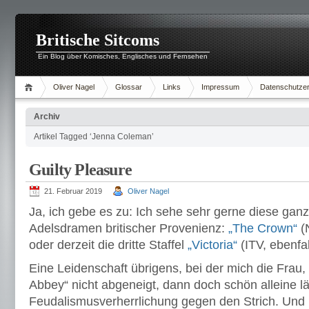
Britische Sitcoms
Ein Blog über Komisches, Englisches und Fernsehen
Oliver Nagel
Glossar
Links
Impressum
Datenschutzer
Archiv
Artikel Tagged ‘Jenna Coleman’
Guilty Pleasure
21. Februar 2019
Oliver Nagel
Ja, ich gebe es zu: Ich sehe sehr gerne diese ganz
Adelsdramen britischer Provenienz:
„The Crown“
(N
oder derzeit die dritte Staffel
„Victoria“
(ITV, ebenfal
Eine Leidenschaft übrigens, bei der mich die Frau
Abbey“ nicht abgeneigt, dann doch schön alleine läs
Feudalismusverherrlichung gegen den Strich. Und na