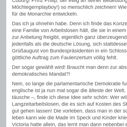
Coburg! Prinz Philip, der ewig an seiner Bedeutun
Möchtegernplayboy!) so menschlich zeichnen! Wie 
für die Monarchie entwickeln.
Das ich ja ohnehin habe. Denn ich finde das Konzep
eine Familie von Arbeitslosen hält, die sie in einem
zur Anbetung freigibt, eigentlich ganz überzeuge
jedenfalls als die deutsche Lösung, sich stattdess
Grüßaugust von Bundespräsidenten in ein Schloss
göttliche Auftrag zum Faulenzertum völlig fehlt.
Der sogar gewählt wird! Braucht man denn zur abso
demokratisches Mandat?!
Nein, so lange die parlamentarische Demokratie fu
englische ist ja nun mal sogar die älteste der Welt
täusche –, finde ich diese Idee sehr schön: Wer wil
Langzeitarbeitslosen, die es sich auf Kosten des S
gut gehen lassen! Die vorleben, dass man in der 
leben kann wie die Made im Speck und Kinder krie
Victoria hatte allein, das lernt man dann nebenbei