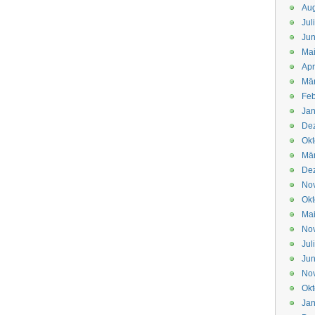
Aug
Jul
Jun
Ma
Apr
Mä
Feb
Jan
De
Okt
Mä
De
No
Okt
Ma
No
Jul
Jun
No
Okt
Jan