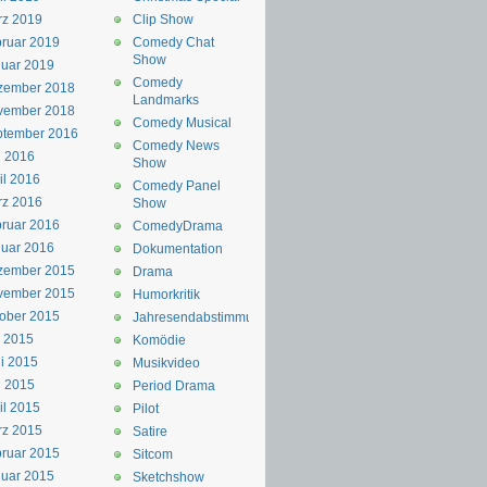
rz 2019
Clip Show
ruar 2019
Comedy Chat
Show
uar 2019
Comedy
zember 2018
Landmarks
vember 2018
Comedy Musical
ptember 2016
Comedy News
i 2016
Show
il 2016
Comedy Panel
rz 2016
Show
ruar 2016
ComedyDrama
uar 2016
Dokumentation
zember 2015
Drama
vember 2015
Humorkritik
ober 2015
Jahresendabstimmung
i 2015
Komödie
i 2015
Musikvideo
i 2015
Period Drama
il 2015
Pilot
rz 2015
Satire
ruar 2015
Sitcom
uar 2015
Sketchshow