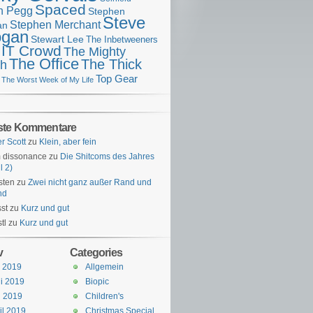
Spaced
n Pegg
Stephen
Steve
Stephen Merchant
an
gan
Stewart Lee
The Inbetweeners
 IT Crowd
The Mighty
The Office
The Thick
h
Top Gear
The Worst Week of My Life
ste Kommentare
er Scott
zu
Klein, aber fein
 dissonance
zu
Die Shitcoms des Jahres
l 2)
sten
zu
Zwei nicht ganz außer Rand und
nd
st
zu
Kurz und gut
tl
zu
Kurz und gut
v
Categories
i 2019
Allgemein
i 2019
Biopic
i 2019
Children's
il 2019
Christmas Special