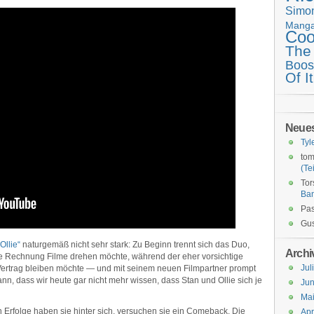
Simo
Mang
Coo
The
Boos
Of It
Neue
Tyl
tom
(Tei
Tor
Ba
Pas
Gus
Ollie“
naturgemäß nicht sehr stark: Zu Beginn trennt sich das Duo,
Archi
ene Rechnung Filme drehen möchte, während der eher vorsichtige
Jul
 Vertrag bleiben möchte — und mit seinem neuen Filmpartner prompt
nn, dass wir heute gar nicht mehr wissen, dass Stan und Ollie sich je
Jun
Ma
n Erfolge haben sie hinter sich, versuchen sie ein Comeback. Die
Apr