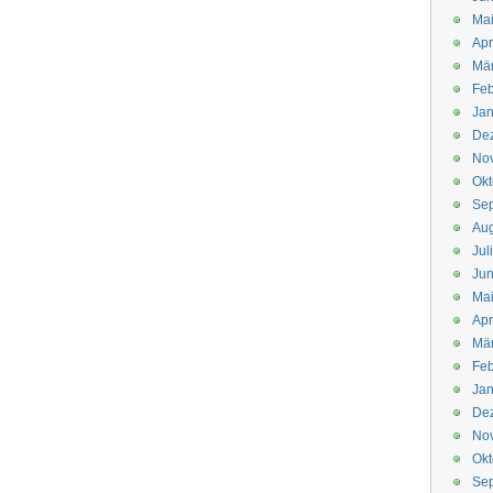
Mai
Apr
Mär
Feb
Jan
De
No
Okt
Se
Aug
Jul
Jun
Ma
Apr
Mä
Feb
Jan
De
No
Okt
Se