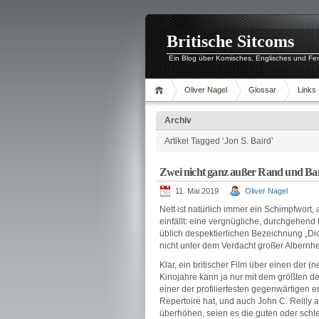
Britische Sitcoms
Ein Blog über Komisches, Englisches und Fe
Oliver Nagel
Glossar
Links
Archiv
Artikel Tagged ‘Jon S. Baird’
Zwei nicht ganz außer Rand und B
11. Mai 2019
Oliver Nagel
Nett ist natürlich immer ein Schimpfwort, 
einfällt: eine vergnügliche, durchgehe
üblich despektierlichen Bezeichnung „Dic
nicht unter dem Verdacht großer Albern
Klar, ein britischer Film über einen der 
Kinojahre kann ja nur mit dem größten 
einer der profiliertesten gegenwärtigen
Repertoire hat, und auch John C. Reilly a
überhöhen, seien es die guten oder schle