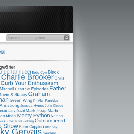
RSS
gwörter
ndo Iannucci
Black
Baby Cow
Charlie Brooker
s
Chris
Curb Your Enthusiasm
Father
Mitchell
Episodes
Dead Set
Graham
Gavin & Stacey
han
Green Wing
I'm Alan Partridge
 Armstrong
Jessica Hynes
John Cleese
Mark Heap
Martin
arratt
Larry David
Monty Python
man
Misfits
Nathan
Outnumbered
Nick Frost
Noel Fielding
p Show
Peter Capaldi
Peter Kay
cky Gervais
Seinfeld