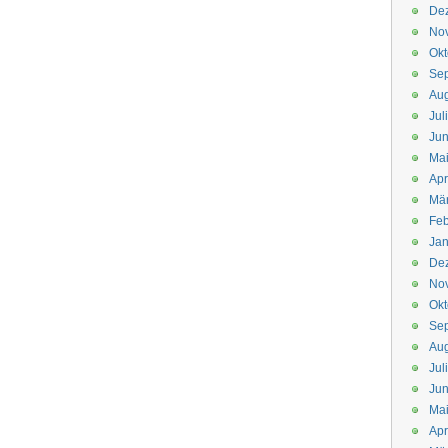
De
No
Okt
Se
Aug
Jul
Jun
Ma
Apr
Mä
Feb
Jan
De
No
Okt
Se
Aug
Jul
Jun
Ma
Apr