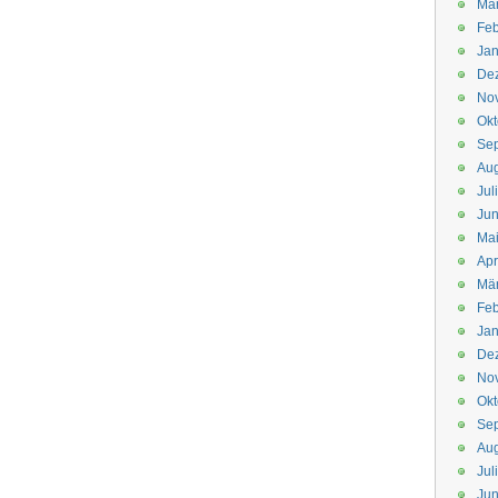
Mä
Feb
Jan
De
No
Okt
Se
Aug
Jul
Jun
Ma
Apr
Mä
Feb
Jan
De
No
Okt
Se
Aug
Jul
Jun