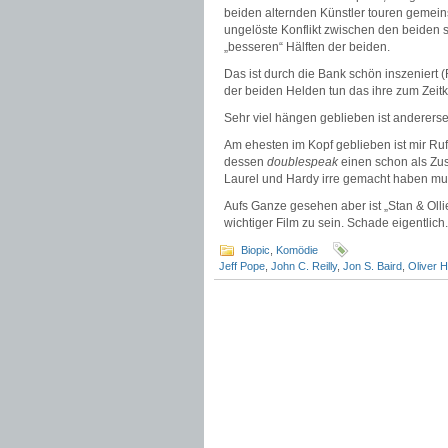
beiden alternden Künstler touren gemein
ungelöste Konflikt zwischen den beiden s
„besseren“ Hälften der beiden.
Das ist durch die Bank schön inszeniert 
der beiden Helden tun das ihre zum Zeitko
Sehr viel hängen geblieben ist anderersei
Am ehesten im Kopf geblieben ist mir Ruf
dessen
doublespeak
einen schon als Zus
Laurel und Hardy irre gemacht haben mus
Aufs Ganze gesehen aber ist „Stan & Olli
wichtiger Film zu sein. Schade eigentlich.
Biopic
,
Komödie
Jeff Pope
,
John C. Reilly
,
Jon S. Baird
,
Oliver 