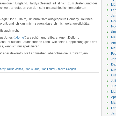
sam durch England. Hardys Gesundheit ist nicht zum Besten, und der
Mä
chwelt, angefeuert von den sehr unterschiedlich temperierten
Feb
Jan
(Regie: Jon S. Baird), unterhaltsam ausgespielte Comedy Routines
De
lorit, und ich kann nicht sagen, dass ich mich gelangweilt hätte.
No
ts auch nicht.
Se
Ma
us Jones (
„Home“
) als schön ungreifbarer Agent Delfont,
chauer auf die Bäume treiben kann. Wie seine Doppelzüngigkeit erst
Apr
s, kann ich nur spekulieren.
Mä
e“ eher dekorativ. Nett anzusehen, aber ohne die Substanz, ein
Feb
Jan
De
Hardy
,
Rufus Jones
,
Stan & Ollie
,
Stan Laurel
,
Steeve Coogan
No
Okt
Jul
Jun
Ma
Apr
Mä
Feb
Jan