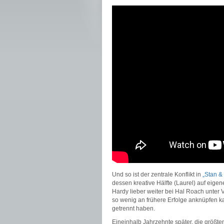
Und so ist der zentrale Konflikt in
„Stan & 
dessen kreative Hälfte (Laurel) auf eig
Hardy lieber weiter bei Hal Roach unter
so wenig an frühere Erfolge anknüpfen ka
getrennt haben.
Eineinhalb Jahrzehnte später, die größte