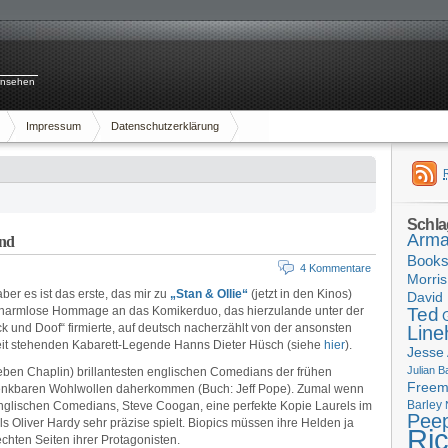
rnsehen
Impressum
Datenschutzerklärung
Schla
Arma
and
Book
4 Kommentare
Morris
aber es ist das erste, das mir zu
„Stan & Ollie“
(jetzt in den Kinos)
David 
nd harmlose Hommage an das Komikerduo, das hierzulande unter der
Ted
k und Doof“ firmierte, auf deutsch nacherzählt von der ansonsten
Line
heit stehenden Kabarett-Legende Hanns Dieter Hüsch (siehe
hier
).
Jesse
Julian B
(neben Chaplin) brillantesten englischen Comedians der frühen
Free
denkbaren Wohlwollen daherkommen (Buch: Jeff Pope). Zumal wenn
Barley
 englischen Comedians, Steve Coogan, eine perfekte Kopie Laurels im
Pee
ls Oliver Hardy sehr präzise spielt. Biopics müssen ihre Helden ja
Ri
chten Seiten ihrer Protagonisten.