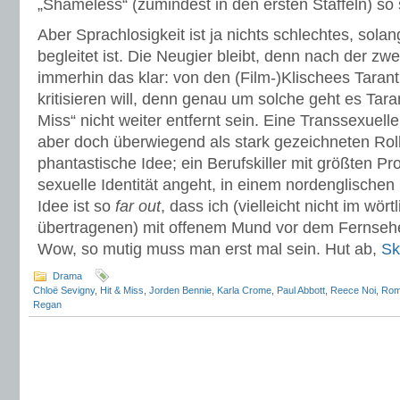
„Shameless“ (zumindest in den ersten Staffeln) s
Aber Sprachlosigkeit ist ja nichts schlechtes, sola
begleitet ist. Die Neugier bleibt, denn nach der zwe
immerhin das klar: von den (Film-)Klischees Taranti
kritisieren will, denn genau um solche geht es Taran
Miss“ nicht weiter entfernt sein. Eine Transsexuell
aber doch überwiegend als stark gezeichneten Rolle
phantastische Idee; ein Berufskiller mit größten P
sexuelle Identität angeht, in einem nordenglische
Idee ist so
far out
, dass ich (vielleicht nicht im wör
übertragenen) mit offenem Mund vor dem Fernseh
Wow, so mutig muss man erst mal sein. Hut ab,
Sk
Drama
Chloë Sevigny
,
Hit & Miss
,
Jorden Bennie
,
Karla Crome
,
Paul Abbott
,
Reece Noi
,
Rom
Regan