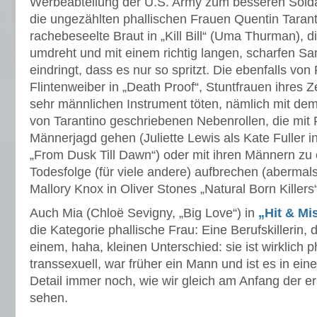
Werbeabteilung der U.S. Army zum besseren Solda
die ungezählten phallischen Frauen Quentin Taranti
rachebeseelte Braut in „Kill Bill“ (Uma Thurman),
umdreht und mit einem richtig langen, scharfen S
eindringt, dass es nur so spritzt. Die ebenfalls 
Flintenweiber in „Death Proof“, Stuntfrauen ihres Z
sehr männlichen Instrument töten, nämlich mit dem
von Tarantino geschriebenen Nebenrollen, die mit P
Männerjagd gehen (Juliette Lewis als Kate Fuller i
„From Dusk Till Dawn“) oder mit ihren Männern zu 
Todesfolge (für viele andere) aufbrechen (abermals 
Mallory Knox in Oliver Stones „Natural Born Killers“
Auch Mia (Chloë Sevigny, „Big Love“) in
„Hit & Mi
die Kategorie phallische Frau: Eine Berufskillerin, di
einem, haha, kleinen Unterschied: sie ist wirklich p
transsexuell, war früher ein Mann und ist es in e
Detail immer noch, wie wir gleich am Anfang der er
sehen.