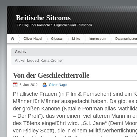
Britische Sitcoms
Ein Blog über Komisches, Englisches und Fernsehen
Oliver Nagel
Glossar
Links
Impressum
Datenschutzer
Archiv
Artikel Tagged ‘Karla Crome’
Von der Geschlechterrolle
6. Juni 2012
Oliver Nagel
Phallische Frauen (in Film & Fernsehen) sind ein K
Männer für Männer ausgedacht haben. Da gibt es 
der großen Kanone (Natalie Portman alias Mathild
– Der Profi“), das von einem viel älteren Mann in 
des Tötens eingeführt wird. „G.I. Jane“ (Demi Moo
von Ridley Scott), die in einem Militärverherrlichun