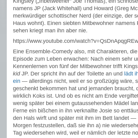
Kingsley („Inbetweener“ Joe Thomas), ein schnösel
namens JP (Jack Whitehall) und Howard (Greg Mc
merkwürdiger schottischer Nerd (der einzige, der 
Haus wohnt). Einen siebten Mitbewohner namens P
sehen kriegt man ihn aber nie.
https://www.youtube.com/watch?v=QsDnApqgRE
Eine Ensemble-Comedy also, mit Charakteren, die 
Episode zum Leben erwachen: Nach einem sehr u
Kennenlernen von fünf der Mitbewohner trifft King
kid
JP. Der spricht ihn auf der Toilette an und
lädt 
ein
— allerdings nicht, weil er so großzügig wäre, 
geschenkt bekommen hat und jemanden braucht, der
wirklich Koks ist. Und ob es nicht am Ende vergiftet
wenig später bei einem gutaussehenden Mädel lan
Ferne ein bißchen in ihn verknallte Josie so enttäu
den Hals wirft und später mit ihm im Bett landet 
Morgen festzustellen, daß sie ihn a) nie wiederse
Tag wiedersehen wird, weil er nämlich der letzte n