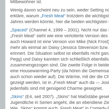
Mitbewohner ist.
Wenig davon scheint neu zu sein, weder Setting noc
erkläre, warum
„Fresh Meat“
trotzdem die wichtig
Jahres werden könnte, hier die beiden wichtigsten
„Spaced“
(Channel 4, 1999 – 2001). Nicht nur das
„Fresh Meat“ sieht wie eine verlotterte Version d
auch Howard ist eine Version von Mike (Nick Frost
mehr als einmal an Daisy (Jessica Stevenson bzw. 
erinnert. Die Situation selbst ist ebenfalls nicht g
Pegg) und Daisy kannten sich schließlich ebenfalls 
zusammengezogen sind. Die zweite Folge in beide
eine Housewarming-Party (da hören die Gemeinsam
auch schon wieder auf). Die Wärme, mit der die Ch
gezeigt werden, ist in „Fresh Meat“ auch da — Jos
jedenfalls sind mit genügend Charme gesegnet.
„Skins“
(E4, seit 2007). „Skins“ hat Maßstäbe gese
Jugendliche in Serien angeht, die an ebendiese Zie
Wie „Skins“ kommt auch „Fresh Meat“ in Comedy