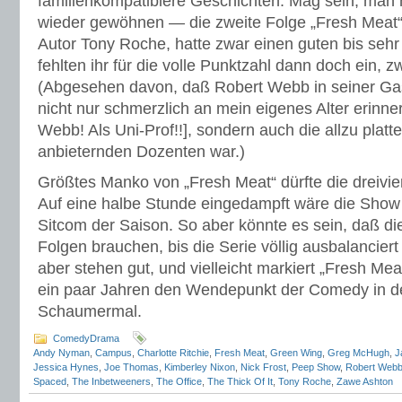
familienkompatiblere Geschichten. Mag sein, man 
wieder gewöhnen — die zweite Folge „Fresh Meat“, 
Autor Tony Roche, hatte zwar einen guten bis sehr 
fehlten ihr für die volle Punktzahl dann doch ein, z
(Abgesehen davon, daß Robert Webb in seiner Gast
nicht nur schmerzlich an mein eigenes Alter erinner
Webb! Als Uni-Prof!!], sondern auch die allzu platt
anbieternden Dozenten war.)
Größtes Manko von „Fresh Meat“ dürfte die dreivie
Auf eine halbe Stunde eingedampft wäre die Show 
Sitcom der Saison. So aber könnte es sein, daß di
Folgen brauchen, bis die Serie völlig ausbalanciert
aber stehen gut, und vielleicht markiert „Fresh Mea
ein paar Jahren den Wendepunkt der Comedy in d
Schaumermal.
ComedyDrama
Andy Nyman
,
Campus
,
Charlotte Ritchie
,
Fresh Meat
,
Green Wing
,
Greg McHugh
,
J
Jessica Hynes
,
Joe Thomas
,
Kimberley Nixon
,
Nick Frost
,
Peep Show
,
Robert Web
Spaced
,
The Inbetweeners
,
The Office
,
The Thick Of It
,
Tony Roche
,
Zawe Ashton