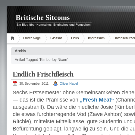
Britische Sitcoms
Ein Blog über Komisches, Englisches und Fernsehen
Oliver Nagel
Glossar
Links
Impressum
Datenschutzer
Archiv
Artikel Tagged ‘Kimberley Nixon’
Endlich Frischfleisch
30. September 2011
Oliver Nagel
Sechs Erstsemester ohne Gemeinsamkeiten ziehen
— das ist die Prämisse von
„Fresh Meat“
(Channel
ausgestrahlt). Da wäre die niedliche Josie (Kimber
die etwas furchterregende Vod (Zawe Ashton) sowi
Ritchie), mittelste Mittelklasse, gute Studentin und
Befürchtung geplagt, langweilig zu sein. Und die 