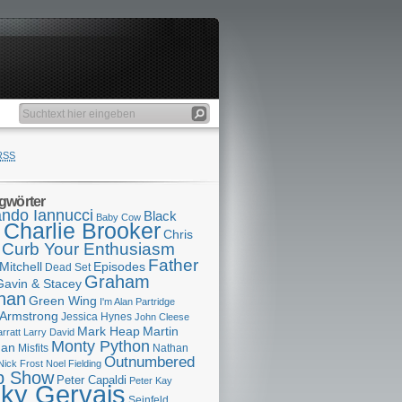
RSS
gwörter
ndo Iannucci
Black
Baby Cow
Charlie Brooker
s
Chris
Curb Your Enthusiasm
Father
Mitchell
Episodes
Dead Set
Graham
Gavin & Stacey
han
Green Wing
I'm Alan Partridge
 Armstrong
Jessica Hynes
John Cleese
Mark Heap
Martin
arratt
Larry David
Monty Python
man
Misfits
Nathan
Outnumbered
Nick Frost
Noel Fielding
p Show
Peter Capaldi
Peter Kay
cky Gervais
Seinfeld