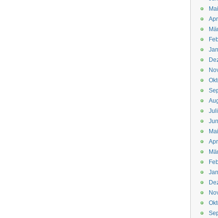
Mai
Apr
Mär
Feb
Jan
De
No
Okt
Se
Aug
Jul
Jun
Ma
Apr
Mä
Feb
Jan
De
No
Okt
Se