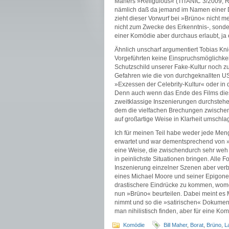
Mahers »Religulous« (TITANIC 3/2009, Re
nämlich daß da jemand im Namen einer Do
zieht dieser Vorwurf bei »Brüno« nicht me
nicht zum Zwecke des Erkenntnis-, sonde
einer Komödie aber durchaus erlaubt, ja
Ähnlich unscharf argumentiert Tobias Kn
Vorgeführten keine Einspruchsmöglichkei
Schutzschild unserer Fake-Kultur noch z
Gefahren wie die von durchgeknallten US
»Exzessen der Celebrity-Kultur« oder in 
Denn auch wenn das Ende des Films die
zweitklassige Inszenierungen durchsteh
dem die vielfachen Brechungen zwischen
auf großartige Weise in Klarheit umschla
Ich für meinen Teil habe weder jede Me
erwartet und war dementsprechend von »B
eine Weise, die zwischendurch sehr weh 
in peinlichste Situationen bringen. Alle
Inszenierung einzelner Szenen aber verb
eines Michael Moore und seiner Epigonen
drastischere Eindrücke zu kommen, womög
nun »Brüno« beurteilen. Dabei meint es 
nimmt und so die »satirischen« Dokument
man nihilistisch finden, aber für eine Kom
Komödie
Bill Maher
,
Borat
,
Brüno
,
L