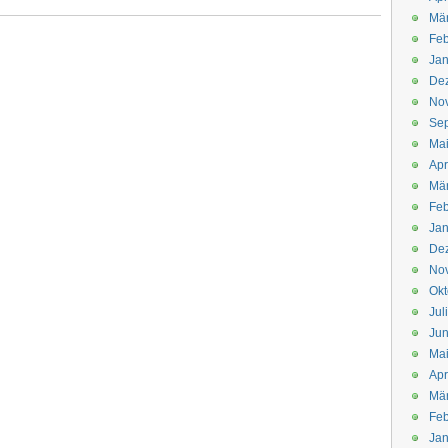
Mä
Feb
Jan
De
No
Se
Ma
Apr
Mä
Feb
Jan
De
No
Okt
Jul
Jun
Ma
Apr
Mä
Feb
Jan