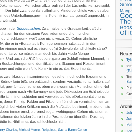
gie hie wie da Larry Charles) noch durchaus berechtigt war,
Simo
kumentation Menschen allzu routiniert der Lächerlichkeit preisgibt,
Mang
hr. Der führt zwar ebenfalls allerhand Minderbelichtete vor, dies aber
Coo
rn des Unterhaltungsgewinns. Polemik ist naturgemäß ungerecht, in
The
 erwünscht.
Boos
iebe in der
Süddeutschen
. Zwar hält er die Grausamkeit, daß die
Of It
t hätten, für den einzigen Weg, »den undurchdringlichen
u durchschlagen«, weiß aber nicht, wozu: Ob Cohen ähnliche
A, die er in »Borat« aufs Korn genommen hatte, auch in den
der »immer noch real existierende(n) Schwulenfeindlichkeit« sähe?
Neue
se entlarve, so müsse man doch bis dahin »jede Menge
en«. Und auch die
FAZ
findet erst ganz am Schluß »einen Moment, in
Tyl
 Beobachtungen und Identifikationen, Staunen und Ressentiment
tom
gen« und »die wohlfeile Komik in ein echtes Experiment«.
(Tei
nge zweitklassige Inszenierungen gesehen noch echte Experimente
Tor
rüno« kein bißchen enttäuscht, sondern vorzüglich unterhalten: auf
Ba
tat, gewiß – aber so tut es eben weh, wenn sich Menschen ohne Not
Pas
 Forderungen nach »Entlarvung« und jede Diskussion um Echtheit oder
Gus
itte ich mir entschieden und verweise auf die »Dokumentationen«
, deren Prinzip, Fakten und Fiktionen fröhlich zu vermischen, um an
Archi
lich bei vielen Kritikern noch die Maßstäbe bestimmt, mit denen sie
Moore immer ernst, bierernst sogar, wohingegen Cohen nichts ernst
Jul
ationen der letzten Jahre in die Postmoderne überführt. Das mag
Jun
ödie ist Nihilismus das schlechteste nicht.
Ma
arry Charles
,
Michael Moore
,
Religulous
,
Sacha Baron Cohen
Apr