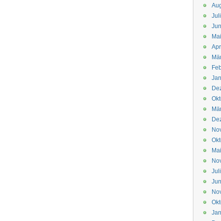
Aug
Jul
Jun
Ma
Apr
Mä
Feb
Jan
De
Okt
Mä
De
No
Okt
Ma
No
Jul
Jun
No
Okt
Jan