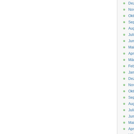
De
No
Okt
Se
Aug
Jul
Jun
Ma
Apr
Mä
Feb
Jan
De
No
Okt
Se
Aug
Jul
Jun
Ma
Apr