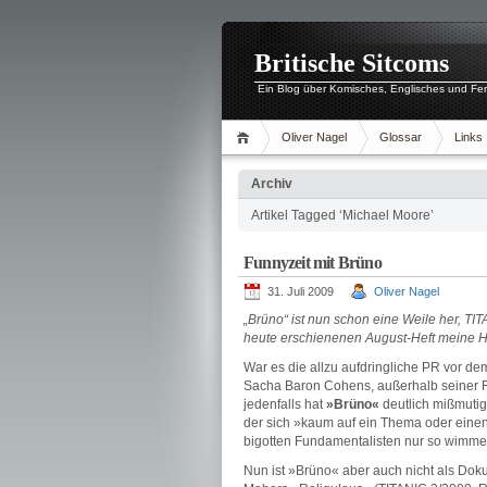
Britische Sitcoms
Ein Blog über Komisches, Englisches und Fe
Oliver Nagel
Glossar
Links
Archiv
Artikel Tagged ‘Michael Moore’
Funnyzeit mit Brüno
31. Juli 2009
Oliver Nagel
„Brüno“ ist nun schon eine Weile her, T
heute erschienenen August-Heft meine Hu
War es die allzu aufdringliche PR vor dem
Sacha Baron Cohens, außerhalb seiner Ro
jedenfalls hat
»Brüno«
deutlich mißmutig
der sich »kaum auf ein Thema oder einen
bigotten Fundamentalisten nur so wimmel
Nun ist »Brüno« aber auch nicht als Doku