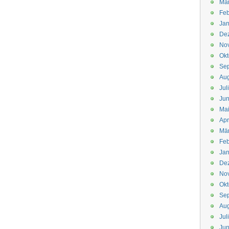
Mä
Feb
Jan
De
No
Okt
Se
Aug
Jul
Jun
Ma
Apr
Mä
Feb
Jan
De
No
Okt
Se
Aug
Jul
Jun