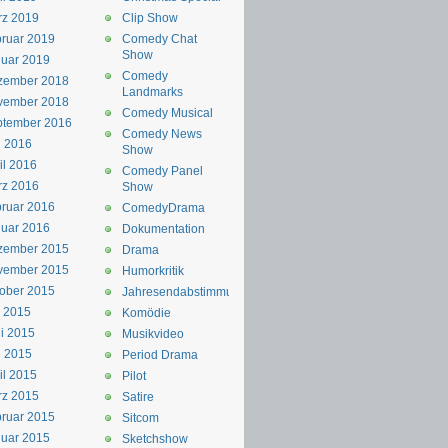
rz 2019
Clip Show
ruar 2019
Comedy Chat
Show
uar 2019
Comedy
zember 2018
Landmarks
vember 2018
Comedy Musical
ptember 2016
Comedy News
i 2016
Show
il 2016
Comedy Panel
rz 2016
Show
ruar 2016
ComedyDrama
uar 2016
Dokumentation
zember 2015
Drama
vember 2015
Humorkritik
ober 2015
Jahresendabstimmung
i 2015
Komödie
i 2015
Musikvideo
i 2015
Period Drama
il 2015
Pilot
rz 2015
Satire
ruar 2015
Sitcom
uar 2015
Sketchshow