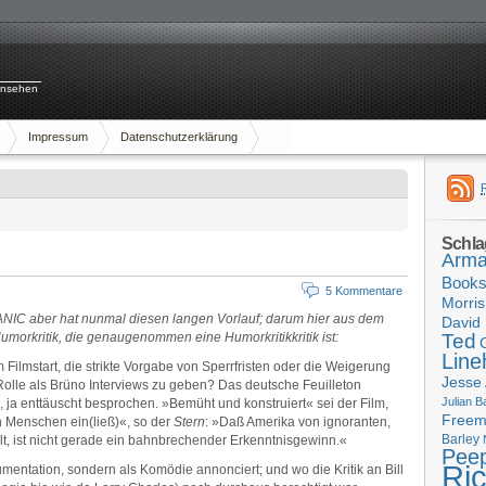
rnsehen
Impressum
Datenschutzerklärung
Schla
Arma
Book
5 Kommentare
Morris
ITANIC aber hat nunmal diesen langen Vorlauf; darum hier aus dem
David 
morkritik, die genaugenommen eine Humorkritikkritik ist:
Ted
Line
 Filmstart, die strikte Vorgabe von Sperrfristen oder die Weigerung
Jesse
lle als Brüno Interviews zu geben? Das deutsche Feuilleton
Julian B
, ja enttäuscht besprochen. »Bemüht und konstruiert« sei der Film,
Free
 Menschen ein(ließ)«, so der
Stern
: »Daß Amerika von ignoranten,
Barley
t, ist nicht gerade ein bahnbrechender Erkenntnisgewinn.«
Pee
Ri
mentation, sondern als Komödie annonciert; und wo die Kritik an Bill