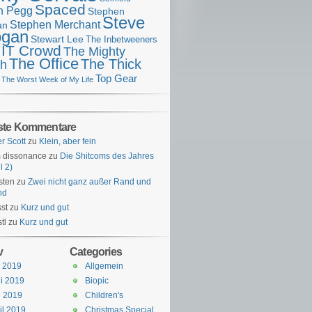
Spaced
n Pegg
Stephen
Steve
Stephen Merchant
an
gan
Stewart Lee
The Inbetweeners
 IT Crowd
The Mighty
The Office
The Thick
h
Top Gear
The Worst Week of My Life
ste Kommentare
er Scott
zu
Klein, aber fein
 dissonance
zu
Die Shitcoms des Jahres
l 2)
sten
zu
Zwei nicht ganz außer Rand und
nd
st
zu
Kurz und gut
tl
zu
Kurz und gut
v
Categories
i 2019
Allgemein
i 2019
Biopic
i 2019
Children's
il 2019
Christmas Special