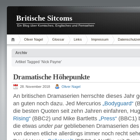
Britische Sitcoms
Ein Blog über Komisches, Englisches und Fernsehen
Oliver Nagel
Glossar
Links
Impressum
Datenschutzer
Archiv
Artikel Tagged ‘Nick Payne’
Dramatische Höhepunkte
28. November 2018
Oliver Nagel
An britischen Dramaserien herrschte dieses Jahr 
an guten noch dazu. Jed Mercurios
„Bodyguard“
(B
die besten Quoten seit zehn Jahren einfahren, Hu
Rising“
(BBC2) und Mike Bartletts
„Press“
(BBC1) b
die etwas
under par
gebliebenen Dramaserien des 
von denen etliche allerdings immer noch recht s