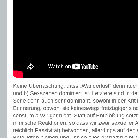
Keine Überraschung, dass „Wanderlust“ denn auch 
und b) Sexszenen dominiert ist. Letztere sind in 
Serie denn auch sehr dominant, sowohl in der Kriti
Erinnerung, obwohl sie keineswegs freizügiger sind
sonst, m.a.W.: gar nicht. Statt auf Entblößung setz
mimische Reaktionen, so dass wir zwar sexueller Ak
reichlich Passivität) beiwohnen, allerdings auf den
Beteiligten bleiben und uns so alles erspart bleibt