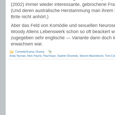
(2002) immer wieder interessante, gebrochene Frau
(Und deren australische Herstammung man ihrem E
Brite nicht anhört.)
Aber das Feld von Komödie und sexuellen Neurosen 
Woody Allens Lebenswerk schon so oft beackert w
zugegeben sehr englische — Variante dann doch le
erwachsen war.
ComedyDrama
,
Drama
Andy Nyman
,
Nick Payne
,
Paul Kaye
,
Sophie Okonedo
,
Steven Mackintosh
,
Toni Col