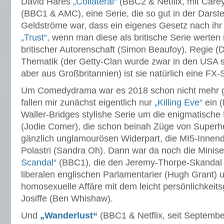
David Hares
„Collateral“
(BBC2 & Netflix, mit Care
(BBC1 & AMC), eine Serie, die so gut in der Darstel
Geldströme war, dass ein eigenes Gesetz nach ihr
„Trust“
, wenn man diese als britische Serie werten
britischer Autorenschaft (Simon Beaufoy), Regie (
Thematik (der Getty-Clan wurde zwar in den USA s
aber aus Großbritannien) ist sie natürlich eine FX-S
Um Comedydrama war es 2018 schon nicht mehr gan
fallen mir zunächst eigentlich nur
„Killing Eve“
ein 
Waller-Bridges stylishe Serie um die enigmatische Pr
(Jodie Comer), die schon beinah Züge von Superhe
gänzlich unglamourösen Widerpart, die MI5-Innend
Polastri (Sandra Oh). Dann war da noch die Minis
Scandal“
(BBC1), die den Jeremy-Thorpe-Skandal
liberalen englischen Parlamentarier (Hugh Grant) 
homosexuelle Affäre mit dem leicht persönlichkei
Josiffe (Ben Whishaw).
Und
„Wanderlust“
(BBC1 & Netflix, seit Septembe