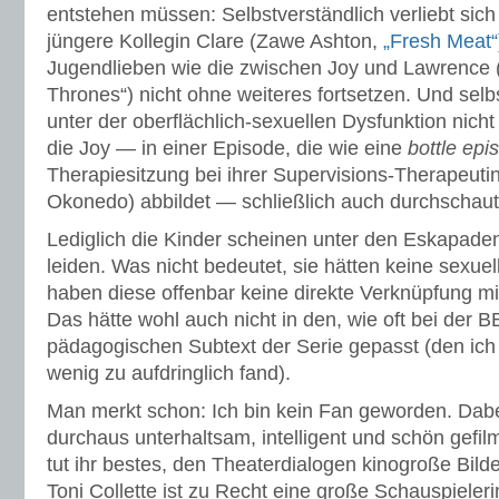
entstehen müssen: Selbstverständlich verliebt sich
jüngere Kollegin Clare (Zawe Ashton,
„Fresh Meat“
Jugendlieben wie die zwischen Joy und Lawrence 
Thrones“) nicht ohne weiteres fortsetzen. Und selb
unter der oberflächlich-sexuellen Dysfunktion nicht s
die Joy — in einer Episode, die wie eine
bottle epi
Therapiesitzung bei ihrer Supervisions-Therapeuti
Okonedo) abbildet — schließlich auch durchschaut
Lediglich die Kinder scheinen unter den Eskapaden 
leiden. Was nicht bedeutet, sie hätten keine sexue
haben diese offenbar keine direkte Verknüpfung mit
Das hätte wohl auch nicht in den, wie oft bei der BB
pädagogischen Subtext der Serie gepasst (den ich z
wenig zu aufdringlich fand).
Man merkt schon: Ich bin kein Fan geworden. Dabei
durchaus unterhaltsam, intelligent und schön gefil
tut ihr bestes, den Theaterdialogen kinogroße Bil
Toni Collette ist zu Recht eine große Schauspieleri