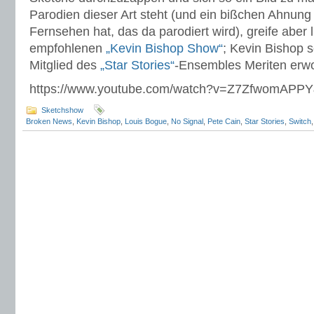
Parodien dieser Art steht (und ein bißchen Ahnung
Fernsehen hat, das da parodiert wird), greife aber 
empfohlenen
„Kevin Bishop Show“
; Kevin Bishop s
Mitglied des
„Star Stories“
-Ensembles Meriten erw
https://www.youtube.com/watch?v=Z7ZfwomAPPY
Sketchshow
Broken News
,
Kevin Bishop
,
Louis Bogue
,
No Signal
,
Pete Cain
,
Star Stories
,
Switch