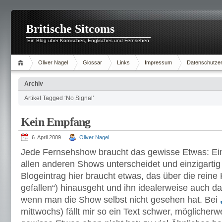
Britische Sitcoms
Ein Blog über Komisches, Englisches und Fernsehen
Oliver Nagel
Glossar
Links
Impressum
Datenschutzer
Archiv
Artikel Tagged ‘No Signal’
Kein Empfang
6. April 2009
Oliver Nagel
Jede Fernsehshow braucht das gewisse Etwas: Ein
allen anderen Shows unterscheidet und einzigartig
Blogeintrag hier braucht etwas, das über die reine K
gefallen“) hinausgeht und ihn idealerweise auch d
wenn man die Show selbst nicht gesehen hat. Bei
mittwochs) fällt mir so ein Text schwer, möglicherwe