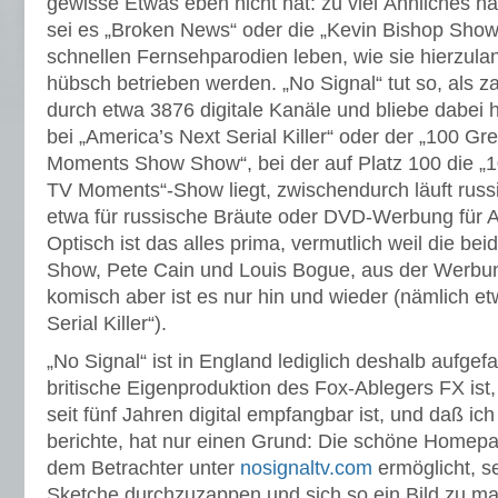
gewisse Etwas eben nicht hat: zu viel Ähnliches h
sei es „Broken News“ oder die „Kevin Bishop Show“
schnellen Fernsehparodien leben, wie sie hierzula
hübsch betrieben werden. „No Signal“ tut so, als
durch etwa 3876 digitale Kanäle und bliebe dabei 
bei „America’s Next Serial Killer“ oder der „100 G
Moments Show Show“, bei der auf Platz 100 die „
TV Moments“-Show liegt, zwischendurch läuft ru
etwa für russische Bräute oder DVD-Werbung für Acti
Optisch ist das alles prima, vermutlich weil die bei
Show, Pete Cain und Louis Bogue, aus der Werbu
komisch aber ist es nur hin und wieder (nämlich e
Serial Killer“).
„No Signal“ ist in England lediglich deshalb aufgefal
britische Eigenproduktion des Fox-Ablegers FX ist,
seit fünf Jahren digital empfangbar ist, und daß ic
berichte, hat nur einen Grund: Die schöne Homepag
dem Betrachter unter
nosignaltv.com
ermöglicht, se
Sketche durchzuzappen und sich so ein Bild zu m