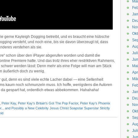
Mä
Feb
Jan
De
No
Okt
wie gerne Kayleigh Dogging betreibt, und es braucht eine hübsche
Se
Dogging versteht, und noch eine, bis sie davon überzeugt ist, dass
Aug
deres verstehen als sie.
Jul
hare“ schon über den iPlayer abgerufen worden und damit die
Jun
 online Premiere hatte. Und das trotz ihres eher restriktiven Rahmens,
 schwer werden lässt: Denn mehr als eine Folge will man am Stück
Ma
nn äußerlich doch zu wenig.
Apr
Mä
 gut, denn es sind viele echte Lacher dabei — eine Seltenheit
coms kaum noch schmunzeln muss. Ich hoffe, wenigstens die Autoren
Feb
 da gespart hat, ordentlich etwas abbekommen. Hahahaha!
Jan
De
,
Peter Kay
,
Peter Kay's Britain's Got The Pop Factor
,
Peter Kay's Phoenix
No
r... and Possibly a New Celebrity Jesus Christ Soapstar Superstar Strictly
Okt
eid
Se
Aug
Jul
Jun