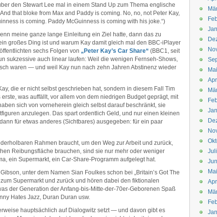
 (über den Stewart Lee mal in einem Stand Up zum Thema englische
Mä
 And that bloke from Max and Paddy is coming. No, no, not Peter Kay,
Feb
nness is coming. Paddy McGuinness is coming with his joke.“)
Jan
nn meine ganze lange Einleitung ein Ziel hatte, dann das zu
De
ein großes Ding ist und warum Kay damit gleich mal den BBC-iPlayer
No
röffentlichten sechs Folgen von
„Peter Kay’s Car Share“
(BBC1, seit
nun sukzessive auch linear laufen: Weil die wenigen Fernseh-Shows,
Se
omisch waren — und weil Kay nun nach zehn Jahren Abstinenz wieder
Ma
Apr
ay, die er nicht selbst geschrieben hat, sondern in diesem Fall Tim
Mä
erste, was auffällt, vor allem von dem niedrigen Budget geprägt, mit
Feb
haben sich von vorneherein gleich selbst darauf beschränkt, sie
Jan
tfiguren anzulegen. Das spart ordentlich Geld, und nur einen kleinen
De
 dann für etwas anderes (Sichtbares) ausgegeben: für ein paar
No
Okt
iederholbaren Rahmen braucht, um den Weg zur Arbeit und zurück,
schen Reibungsfläche brauchen, sind sie nur mehr oder weniger
Jul
rma, ein Supermarkt, ein Car-Share-Programm aufgelegt hat.
Jun
Ma
 Gibson, unter dem Namen Sian Foulkes schon bei „Britain’s Got The
 zum Supermarkt und zurück und hören dabei den fiktionalen
Apr
 was der Generation der Anfang-bis-Mitte-der-70er-Geborenen Spaß
Mä
hnny Hates Jazz, Duran Duran usw.
Feb
rweise hauptsächlich auf Dialogwitz setzt — und davon gibt es
Jan