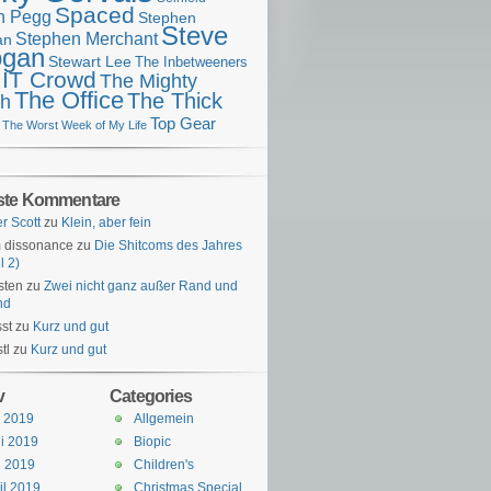
Spaced
n Pegg
Stephen
Steve
Stephen Merchant
an
gan
Stewart Lee
The Inbetweeners
 IT Crowd
The Mighty
The Office
The Thick
h
Top Gear
The Worst Week of My Life
ste Kommentare
er Scott
zu
Klein, aber fein
 dissonance
zu
Die Shitcoms des Jahres
l 2)
sten
zu
Zwei nicht ganz außer Rand und
nd
st
zu
Kurz und gut
tl
zu
Kurz und gut
v
Categories
i 2019
Allgemein
i 2019
Biopic
i 2019
Children's
il 2019
Christmas Special