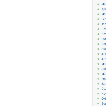
Mai
Apr
Mär
Feb
Jan
De
No
Okt
Se
Aug
Jul
Jun
Ma
Apr
Mä
Feb
Jan
De
No
Okt
Se