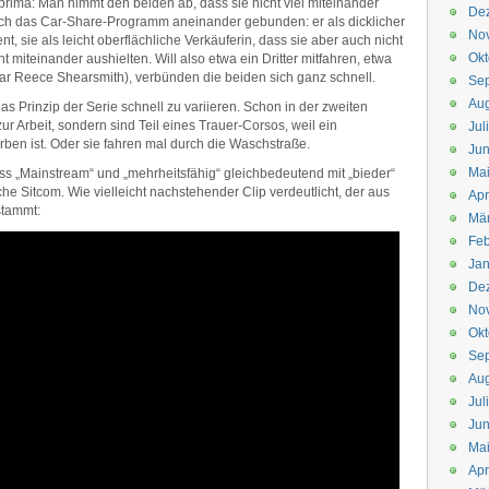
prima: Man nimmt den beiden ab, dass sie nicht viel miteinander
De
rch das Car-Share-Programm aneinander gebunden: er als dicklicher
No
 sie als leicht oberflächliche Verkäuferin, dass sie aber auch nicht
Okt
t miteinander aushielten. Will also etwa ein Dritter mitfahren, etwa
tar Reece Shearsmith), verbünden die beiden sich ganz schnell.
Se
Aug
s Prinzip der Serie schnell zu variieren. Schon in der zweiten
r Arbeit, sondern sind Teil eines Trauer-Corsos, weil ein
Jul
n ist. Oder sie fahren mal durch die Waschstraße.
Jun
Ma
s „Mainstream“ und „mehrheitsfähig“ gleichbedeutend mit „bieder“
che Sitcom. Wie vielleicht nachstehender Clip verdeutlicht, der aus
Apr
stammt:
Mä
Feb
Jan
De
No
Okt
Se
Aug
Jul
Jun
Ma
Apr