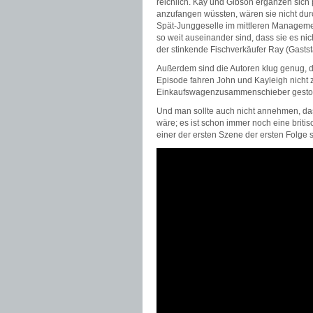
reichlich. Kay und Gibson ergänzen sich 
anzufangen wüssten, wären sie nicht du
Spät-Junggeselle im mittleren Management,
so weit auseinander sind, dass sie es nich
der stinkende Fischverkäufer Ray (Gasts
Außerdem sind die Autoren klug genug, da
Episode fahren John und Kayleigh nicht zu
Einkaufswagenzusammenschieber gestorbe
Und man sollte auch nicht annehmen, das
wäre; es ist schon immer noch eine britis
einer der ersten Szene der ersten Folge 