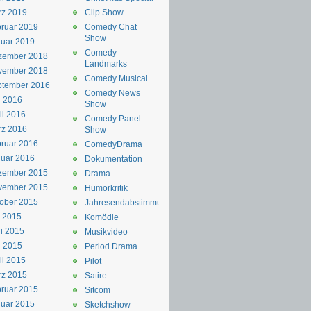
rz 2019
Clip Show
ruar 2019
Comedy Chat
Show
uar 2019
Comedy
zember 2018
Landmarks
vember 2018
Comedy Musical
ptember 2016
Comedy News
i 2016
Show
il 2016
Comedy Panel
rz 2016
Show
ruar 2016
ComedyDrama
uar 2016
Dokumentation
zember 2015
Drama
vember 2015
Humorkritik
ober 2015
Jahresendabstimmung
i 2015
Komödie
i 2015
Musikvideo
i 2015
Period Drama
il 2015
Pilot
rz 2015
Satire
ruar 2015
Sitcom
uar 2015
Sketchshow