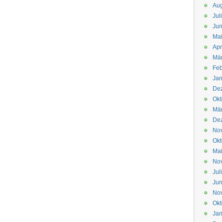
Aug
Jul
Jun
Ma
Apr
Mä
Feb
Jan
De
Okt
Mä
De
No
Okt
Ma
No
Jul
Jun
No
Okt
Jan