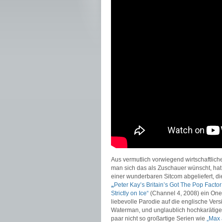
Aus vermutlich vorwiegend wirtschaftlich
man sich das als Zuschauer wünscht, hat
einer wunderbaren Sitcom abgeliefert, di
„
Peter Kay’s Britain’s Got The Pop Facto
Strictly on Ice“
(Channel 4, 2008) ein One-
liebevolle Parodie auf die englische Ver
Waterman, und unglaublich hochkarätigen
paar nicht so großartige Serien wie
„Max 