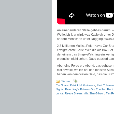
An einer anderen Stelle geht es darum, 
Weile, bis klar wird, was Kayleigh unter 
andere Menschen unter Dogging etwas an
2,8 Millionen Mal ist „Peter Kay’s Car S
erfolgreichste Serie ever, die als Box-Set
der einem das Binge-Watching ein wenig
eigentlich nicht sehen. Dazu passiert da
Aber eine Folge pro Abend, das geht sehr
mittlerweile, wo ich bei den meisten Sit
haben von dem vielen Geld, das die BBC
Sitcom
Car Share
,
Patrick McGuinness
,
Paul Coleman
Nights
,
Peter Kay’s Britain’s Got The Pop Facto
on Ice
,
Reece Shearsmith
,
Sian Gibson
,
Tim R