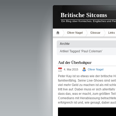
Britische Sitcoms
Ein Blog über Komisches, Englisches und Fe
Oliver Nagel
Glossar
Links
Archiv
Artikel Tagged ‘Paul Coleman’
Auf der Überholspur
4. Mai 2015
Oliver Nagel
Peter Kay ist so etwas wie der britische 
familienfähig. Seine Live-Shows sind seit
viel mehr Geld zu machen ist als mit schle
tritt live auf. Dabei muss er sich allenfa
dass das, was er macht, zum größten Teil
Comedians mit Herablassung betrachtet
erfolgreich ist und, wie gesagt, dabei au