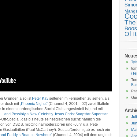
Simo
Mang
Coo
The
Boos
Of It
Neue
Tyl
tom
(Tei
Tor
Ba
Pas
Gus
en Gründen also ist
Peter Kay
seltener im Fernsehen zu sehen, als
 er doch mit
„Phoenix Nights“
(Channel 4, 2001 – 02) zwei Staffeln
e in einem nordenglischen Social Club angesiedelt ist, und mit
Archi
r… and Possibly a New Celebrity Jesus Christ Soapstar Superstar
Jul
Off-Special, das bis heute seinesgleichen sucht: nämlich die
Jun
sion von DSDS, mit Originalmoderatoren und -Jury, u.a. Pete
 Gastauftritten (Paul McCartney!). Gut, außerdem gab es noch ein
Ma
and Paddy’s Road to Nowhere“
(Channel 4, 2004) mit dem ungleich
Apr