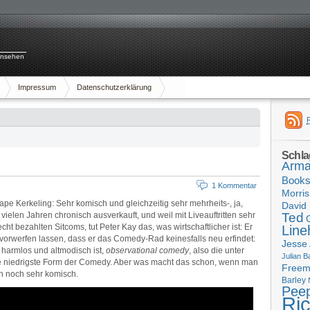
rnsehen
Impressum
Datenschutzerklärung
Schla
Arma
Book
1 Kommentar
Morris
Hape Kerkeling: Sehr komisch und gleichzeitig sehr mehrheits-, ja,
David 
 vielen Jahren chronisch ausverkauft, und weil mit Liveauftritten sehr
Ted
cht bezahlten Sitcoms, tut Peter Kay das, was wirtschaftlicher ist: Er
Line
lls vorwerfen lassen, dass er das Comedy-Rad keinesfalls neu erfindet:
Jesse
 harmlos und altmodisch ist,
observational comedy
, also die unter
Julian B
e niedrigste Form der Comedy. Aber was macht das schon, wenn man
Free
ch noch sehr komisch.
Barley
Pee
Ri