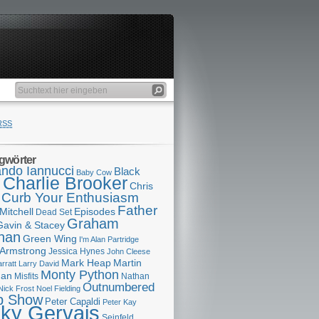
RSS
gwörter
ndo Iannucci
Black
Baby Cow
Charlie Brooker
s
Chris
Curb Your Enthusiasm
Father
Mitchell
Episodes
Dead Set
Graham
Gavin & Stacey
han
Green Wing
I'm Alan Partridge
 Armstrong
Jessica Hynes
John Cleese
Mark Heap
Martin
arratt
Larry David
Monty Python
man
Misfits
Nathan
Outnumbered
Nick Frost
Noel Fielding
p Show
Peter Capaldi
Peter Kay
cky Gervais
Seinfeld