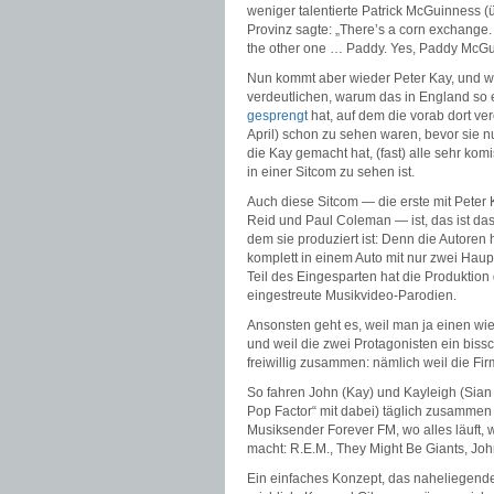
weniger talentierte Patrick McGuinness
Provinz sagte: „There’s a corn exchange.
the other one … Paddy. Yes, Paddy McGui
Nun kommt aber wieder Peter Kay, und we
verdeutlichen, warum das in England so 
gesprengt
hat, auf dem die vorab dort ve
April) schon zu sehen waren, bevor sie 
die Kay gemacht hat, (fast) alle sehr k
in einer Sitcom zu sehen ist.
Auch diese Sitcom — die erste mit Peter K
Reid und Paul Coleman — ist, das ist das 
dem sie produziert ist: Denn die Autoren 
komplett in einem Auto mit nur zwei Haup
Teil des Eingesparten hat die Produktion
eingestreute Musikvideo-Parodien.
Ansonsten geht es, weil man ja einen w
und weil die zwei Protagonisten ein bis
freiwillig zusammen: nämlich weil die Fi
So fahren John (Kay) und Kayleigh (Sian
Pop Factor“ mit dabei) täglich zusammen
Musiksender Forever FM, wo alles läuft,
macht: R.E.M., They Might Be Giants, Jo
Ein einfaches Konzept, das naheliegende