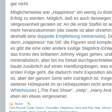
gar nicht.
Möglicherweise war „Happiness“ ein wenig zu düst
Erfolg zu werden. Möglich, daß es auch deswegen 
Vergessenheit geraten ist: An die erste Staffel ist 
mehr heranzukommen (die zweite ist aber ohnehin 
deshalb eine
doppelte Empfehlung meinerseits
). D
denn „Happiness“ hat Stil: die Figuren sind komple
es gibt die eine oder andere lustige Slapstick-Einl
das Konto des brillanten Johnny Vegas gehen, und
minimalistisch, aber bis ins Detail durchgeschrieben
baute zusätzlich auf einen Handlungsbogen, was e
ersten Folge geht, die dadurch mehr Exposition al
ist, aber der ganzen Serie sehr zuträglich ist. Insg
weiterer Höhepunkt im an Höhepunkten nicht arm
Whitehouses
(„The Fast Show“, „Help“, „Harry An
eben ein etwas vergessener.
Sitcom
Clive Russell
,
Fawlty Towers
,
Fiona Allen
,
Happiness
,
Harry And Paul
,
Help
,
Johnny 
Pearce Quigley
,
Ricky Gervais
,
Spaced
,
The Fast Show