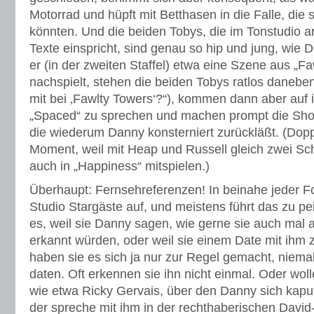
Motorrad und hüpft mit Betthasen in die Falle, die 
könnten. Und die beiden Tobys, die im Tonstudio a
Texte einspricht, sind genau so hip und jung, wie 
er (in der zweiten Staffel) etwa eine Szene aus „Fa
nachspielt, stehen die beiden Tobys ratlos daneben
mit bei ‚Fawlty Towers‘?“), kommen dann aber auf i
„Spaced“ zu sprechen und machen prompt die Sh
die wiederum Danny konsterniert zurückläßt. (Dopp
Moment, weil mit Heap und Russell gleich zwei Sc
auch in „Happiness“ mitspielen.)
Überhaupt: Fernsehreferenzen! In beinahe jeder F
Studio Stargäste auf, und meistens führt das zu p
es, weil sie Danny sagen, wie gerne sie auch mal a
erkannt würden, oder weil sie einem Date mit ihm
haben sie es sich ja nur zur Regel gemacht, niem
daten. Oft erkennen sie ihn nicht einmal. Oder wol
wie etwa Ricky Gervais, über den Danny sich kaputt
der spreche mit ihm in der rechthaberischen David-