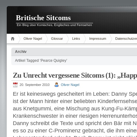
Britische Sitcoms
Ein Blog über Komisches, Englisches und Fernsehen
Oliver Nagel
Glossar
Links
Impressum
Datenschutzer
Archiv
Artikel Tagged ‘Pearce Quigley’
Zu Unrecht vergessene Sitcoms (1): „Happ
20. September 2010
Oliver Nagel
Er ist keineswegs gescheitert im Leben: Danny Sp
ist der Mann hinter einer beliebten Kinderfernsehs
aus Knetgummi, eine Mischung aus Kung-Fu-Kämp
Krankenschwester in einer riesigen Herrenunterhose
Danny schreibt die Texte und spricht den Bär mit 
es so zu einer C-Prominenz gebracht, die ihm ein