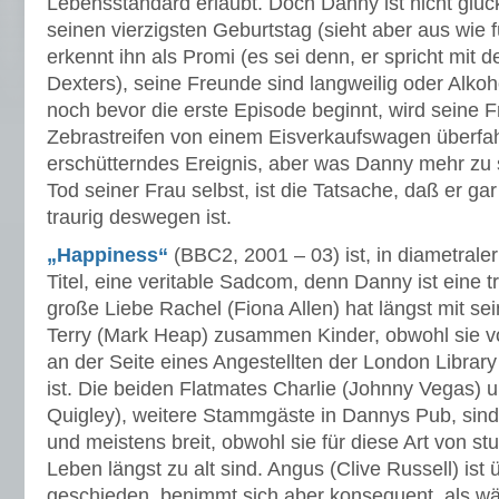
Lebensstandard erlaubt. Doch Danny ist nicht glückl
seinen vierzigsten Geburtstag (sieht aber aus wie 
erkennt ihn als Promi (es sei denn, er spricht mit 
Dexters), seine Freunde sind langweilig oder Alkoh
noch bevor die erste Episode beginnt, wird seine 
Zebrastreifen von einem Eisverkaufswagen überfahr
erschütterndes Ereignis, aber was Danny mehr zu 
Tod seiner Frau selbst, ist die Tatsache, daß er g
traurig deswegen ist.
„Happiness“
(BBC2, 2001 – 03) ist, in diametral
Titel, eine veritable Sadcom, denn Danny ist eine t
große Liebe Rachel (Fiona Allen) hat längst mit s
Terry (Mark Heap) zusammen Kinder, obwohl sie v
an der Seite eines Angestellten der London Library
ist. Die beiden Flatmates Charlie (Johnny Vegas) 
Quigley), weitere Stammgäste in Dannys Pub, sin
und meistens breit, obwohl sie für diese Art von s
Leben längst zu alt sind. Angus (Clive Russell) ist 
geschieden, benimmt sich aber konsequent, als wär