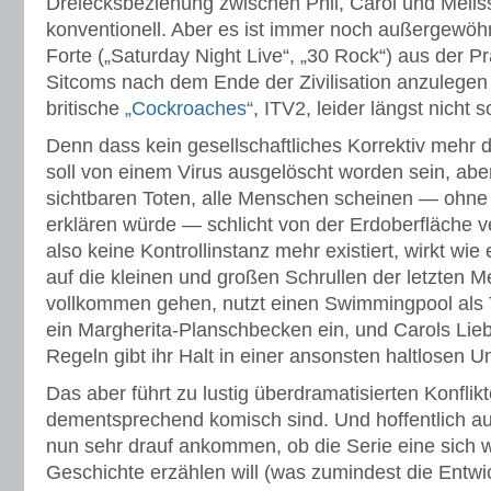
Dreiecksbeziehung zwischen Phil, Carol und Melis
konventionell. Aber es ist immer noch außergewöhn
Forte („Saturday Night Live“, „30 Rock“) aus der P
Sitcoms nach dem Ende der Zivilisation anzulegen 
britische
„Cockroaches“
, ITV2, leider längst nicht 
Denn dass kein gesellschaftliches Korrektiv mehr d
soll von einem Virus ausgelöscht worden sein, aber
sichtbaren Toten, alle Menschen scheinen — ohne
erklären würde — schlicht von der Erdoberfläche 
also keine Kontrollinstanz mehr existiert, wirkt wi
auf die kleinen und großen Schrullen der letzten Me
vollkommen gehen, nutzt einen Swimmingpool als To
ein Margherita-Planschbecken ein, und Carols Li
Regeln gibt ihr Halt in einer ansonsten haltlosen
Das aber führt zu lustig überdramatisierten Konflikt
dementsprechend komisch sind. Und hoffentlich au
nun sehr drauf ankommen, ob die Serie eine sich 
Geschichte erzählen will (was zumindest die Entwi