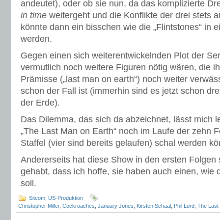
andeutet), oder ob sie nun, da das komplizierte Dre
in time
weitergeht und die Konflikte der drei stets a
könnte dann ein bisschen wie die „Flintstones“ in e
werden.
Gegen einen sich weiterentwickelnden Plot der Ser
vermutlich noch weitere Figuren nötig wären, die ih
Prämisse („last man on earth“) noch weiter verwäss
schon der Fall ist (immerhin sind es jetzt schon dr
der Erde).
Das Dilemma, das sich da abzeichnet, lässt mich l
„The Last Man on Earth“ noch im Laufe der zehn F
Staffel (vier sind bereits gelaufen) schal werden kö
Andererseits hat diese Show in den ersten Folgen s
gehabt, dass ich hoffe, sie haben auch einen, wie 
soll.
Sitcom
,
US-Produktion
Christopher Miller
,
Cockroaches
,
January Jones
,
Kirsten Schaal
,
Phil Lord
,
The Last