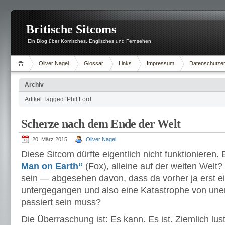
Britische Sitcoms
Ein Blog über Komisches, Englisches und Fernsehen
Oliver Nagel
Glossar
Links
Impressum
Datenschutzer
Archiv
Artikel Tagged ‘Phil Lord’
Scherze nach dem Ende der Welt
20. März 2015
Oliver Nagel
Diese Sitcom dürfte eigentlich nicht funktionieren.
Man on Earth“
(Fox), alleine auf der weiten Welt
sein — abgesehen davon, dass da vorher ja erst e
untergegangen und also eine Katastrophe von une
passiert sein muss?
Die Überraschung ist: Es kann. Es ist. Ziemlich lust