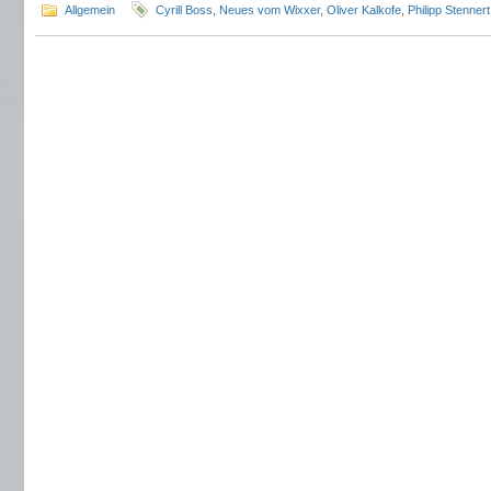
Allgemein
Cyrill Boss
,
Neues vom Wixxer
,
Oliver Kalkofe
,
Philipp Stennert