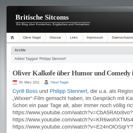
Britische Sitcoms
Ein Blog über Komisches, Englisches und Fernsehen
Oliver Nagel
Glossar
Links
Impressum
Datenschutzer
Archiv
Artikel Tagged ‘Philipp Stennert’
Oliver Kalkofe über Humor und Comedy i
30. März 2011
Oliver Nagel
Cyrill Boss
und
Philipp Stennert
, die u.a. als Regi
„Wixxer“-Film gemacht haben, im Gespräch mit Kal
Schon ein paar Tage alt, aber immer noch völlig rich
https://www.youtube.com/watch?v=CbA5RAtx8vo
https://www.youtube.com/watch?v=KR6wohXTMs
https://www.youtube.com/watch?v=E24nOlOSqrY