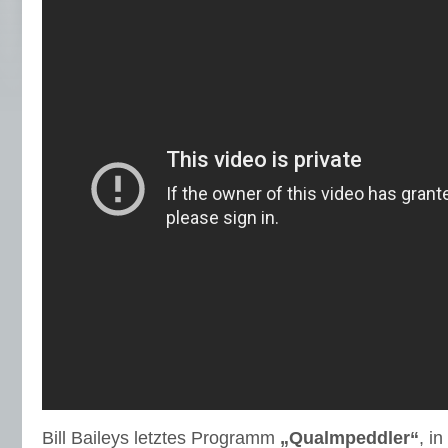
Bill Baileys letztes Programm
„Qualmpeddler“
, i