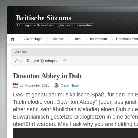
Britische Sitcoms
Ein Blog über Komisches, Englisches und Fernsehen
Oliver Nagel
Glossar
Links
Impressum
Datenschutzer
Archiv
Artikel Tagged ‘Qualmpeddler’
Downton Abbey in Dub
26. November 2013
Oliver Nagel
Das ist genau der musikalische Spaß, für den ich B
Titelmelodie von „Downton Abbey“ (oder, aus juris
einer sehr, sehr ähnlichen Melodie) einen Dub zu e
Edwardianisch gestelzte Dialogfetzen in eine tiefe
überführt werden. May I ask why you are holding Lad