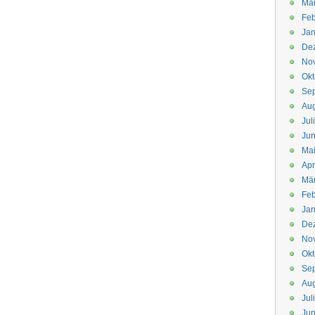
Mä
Feb
Jan
De
No
Okt
Se
Aug
Jul
Jun
Ma
Apr
Mä
Feb
Jan
De
No
Okt
Se
Aug
Jul
Jun