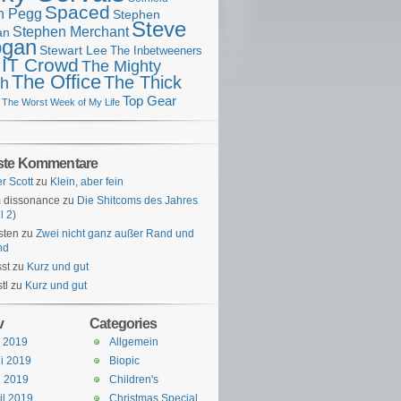
Spaced
n Pegg
Stephen
Steve
Stephen Merchant
an
gan
Stewart Lee
The Inbetweeners
 IT Crowd
The Mighty
The Office
The Thick
h
Top Gear
The Worst Week of My Life
ste Kommentare
er Scott
zu
Klein, aber fein
 dissonance
zu
Die Shitcoms des Jahres
l 2)
sten
zu
Zwei nicht ganz außer Rand und
nd
st
zu
Kurz und gut
tl
zu
Kurz und gut
v
Categories
i 2019
Allgemein
i 2019
Biopic
i 2019
Children's
il 2019
Christmas Special