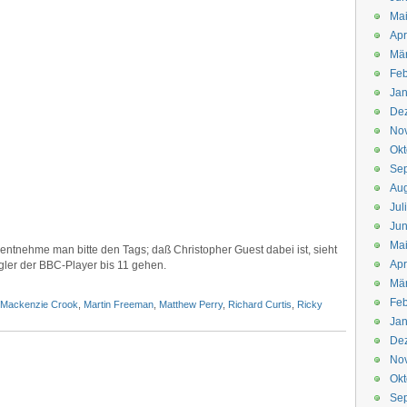
Mai
Apr
Mär
Feb
Jan
De
No
Okt
Se
Aug
Jul
Jun
Ma
 entnehme man bitte den Tags; daß Christopher Guest dabei ist, sieht
Apr
ler der BBC-Player bis 11 gehen.
Mä
Feb
Mackenzie Crook
,
Martin Freeman
,
Matthew Perry
,
Richard Curtis
,
Ricky
Jan
De
No
Okt
Se