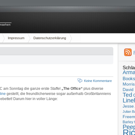
rnsehen
Impressum
Datenschutzerklärung
Schla
Arma
Book
Keine Kommentare
Morris
C am Sonntag die ganze erste Staffel
„The Office“
plus diverse
David 
line
gestellt, die freundlicherweise sogar außerhalb Großbritanniens
Ted
bettet! Darum hier in voller Länge:
Line
Jesse
Julian B
Free
Barley
Pee
Ri