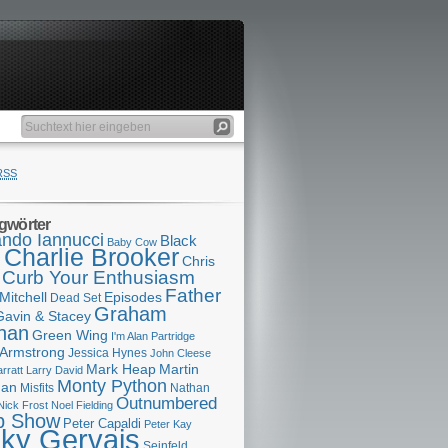
RSS
gwörter
ndo Iannucci
Black
Baby Cow
Charlie Brooker
s
Chris
Curb Your Enthusiasm
Father
Mitchell
Episodes
Dead Set
Graham
Gavin & Stacey
han
Green Wing
I'm Alan Partridge
 Armstrong
Jessica Hynes
John Cleese
Mark Heap
Martin
arratt
Larry David
Monty Python
man
Misfits
Nathan
Outnumbered
Nick Frost
Noel Fielding
p Show
Peter Capaldi
Peter Kay
cky Gervais
Seinfeld