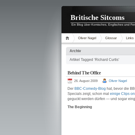
Britische Sitcoms
Ein Blog über Komisches, Englisches und Fe
Oliver Nagel
Glossar
Links
Archiv
Artikel Tagged ‘Richard Curtis’
Behind The Office
26. August 2009
Oliver Nagel
Der
BBC-Comedy-Blog
hat, bevor die BB
Specials zeigt, schon mal
einige Clips on
geguckt werden dürfen — und sogar einge
The Beginning