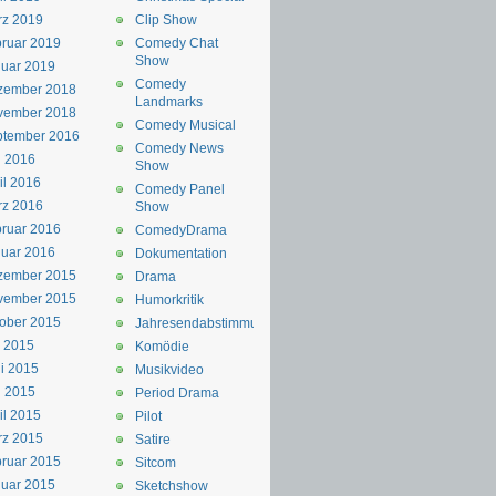
rz 2019
Clip Show
ruar 2019
Comedy Chat
Show
uar 2019
Comedy
zember 2018
Landmarks
vember 2018
Comedy Musical
ptember 2016
Comedy News
i 2016
Show
il 2016
Comedy Panel
rz 2016
Show
ruar 2016
ComedyDrama
uar 2016
Dokumentation
zember 2015
Drama
vember 2015
Humorkritik
ober 2015
Jahresendabstimmung
i 2015
Komödie
i 2015
Musikvideo
i 2015
Period Drama
il 2015
Pilot
rz 2015
Satire
ruar 2015
Sitcom
uar 2015
Sketchshow