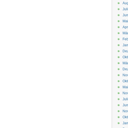
Aug
Jul
Jun
Ma
Apr
Mä
Feb
Jan
De
Okt
Mä
De
No
Okt
Ma
No
Jul
Jun
No
Okt
Jan