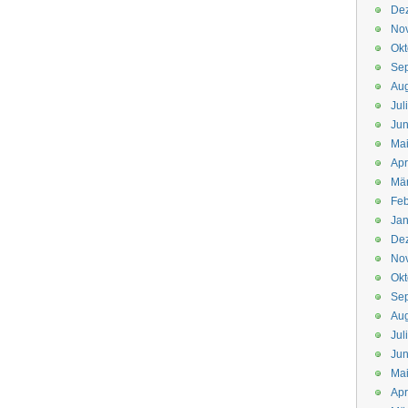
De
No
Okt
Se
Aug
Jul
Jun
Ma
Apr
Mä
Feb
Jan
De
No
Okt
Se
Aug
Jul
Jun
Ma
Apr