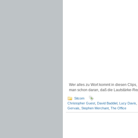
Wer alles zu Wort kommt in diesen Clips,
man schon daran, daß die Lautstärke-Reg
Sitcom
Christopher Guest
,
David Baddiel
,
Lucy Davis
,
Gervais
,
Stephen Merchant
,
The Office