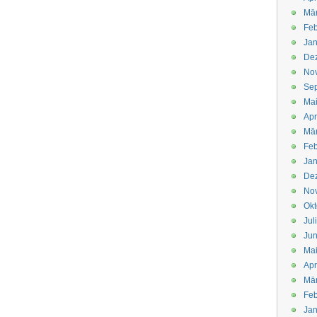
Mä
Feb
Jan
De
No
Se
Ma
Apr
Mä
Feb
Jan
De
No
Okt
Jul
Jun
Ma
Apr
Mä
Feb
Jan