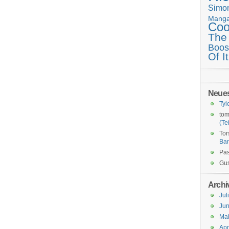
Simo
Mang
Coo
The
Boos
Of It
Neue
Tyl
tom
(Tei
Tor
Ba
Pas
Gus
Archi
Jul
Jun
Ma
Apr