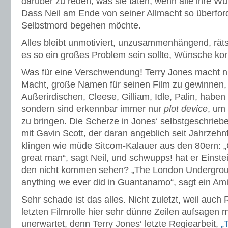
darüber zu reden, was sie täten, wenn alle ihre 
Dass Neil am Ende von seiner Allmacht so überforde
Selbstmord begehen möchte.
Alles bleibt unmotiviert, unzusammenhängend, rä
es so ein großes Problem sein sollte, Wünsche korr
Was für eine Verschwendung! Terry Jones macht ni
Macht, große Namen für seinen Film zu gewinnen, w
Außerirdischen, Cleese, Gilliam, Idle, Palin, habe
sondern sind erkennbar immer nur
plot device
, um
zu bringen. Die Scherze in Jones‘ selbstgeschrieb
mit Gavin Scott, der daran angeblich seit Jahrzeh
klingen wie müde Sitcom-Kalauer aus den 80ern: „
great man“, sagt Neil, und schwupps! hat er Einste
den nicht kommen sehen? „The London Undergrou
anything we ever did in Guantanamo“, sagt ein Ami
Sehr schade ist das alles. Nicht zuletzt, weil auch 
letzten Filmrolle hier sehr dünne Zeilen aufsagen 
unerwartet, denn Terry Jones‘ letzte Regiearbeit,
„