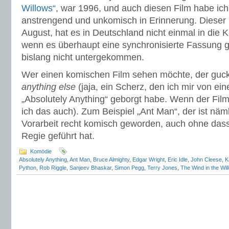
Willows“
, war 1996, und auch diesen Film habe ich 
anstrengend und unkomisch in Erinnerung. Dieser 
August, hat es in Deutschland nicht einmal in die 
wenn es überhaupt eine synchronisierte Fassung geb
bislang nicht untergekommen.
Wer einen komischen Film sehen möchte, der guck
anything else
(jaja, ein Scherz, den ich mir von ein
„Absolutely Anything“ geborgt habe. Wenn der Film s
ich das auch). Zum Beispiel „Ant Man“, der ist nä
Vorarbeit recht komisch geworden, auch ohne dass
Regie geführt hat.
Komödie
Absolutely Anything
,
Ant Man
,
Bruce Almighty
,
Edgar Wright
,
Eric Idle
,
John Cleese
,
K
Python
,
Rob Riggle
,
Sanjeev Bhaskar
,
Simon Pegg
,
Terry Jones
,
The Wind in the Wil