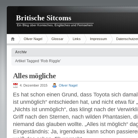
Britische Sitcoms
Ein Blog über Komisches, Englisches und Fernsehen
Oliver Nagel
Glossar
Links
Impressum
Datenschutzer
Archiv
Artikel Tagged ‘Rob Riggle’
Alles mögliche
4. Dezember 2015
Oliver Nagel
Es hat schon einen Grund, dass Toyota sich damal
ist unmöglich“ entschieden hat, und nicht etwa für „
„Nichts ist unmöglich“, das klingt nach der Verwir
Griff nach den Sternen, nach wilden Phantasien, 
niemand das glauben wollte. „Alles ist möglich“ d
Eingeständnis: Ja, irgendwas kann schon passieren