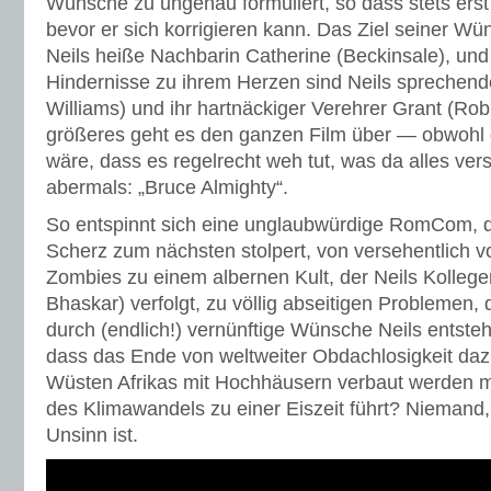
Wünsche zu ungenau formuliert, so dass stets erst
bevor er sich korrigieren kann. Das Ziel seiner Wü
Neils heiße Nachbarin Catherine (Beckinsale), und
Hindernisse zu ihrem Herzen sind Neils sprechen
Williams) und ihr hartnäckiger Verehrer Grant (Rob
größeres geht es den ganzen Film über — obwohl 
wäre, dass es regelrecht weh tut, was da alles ver
abermals: „Bruce Almighty“.
So entspinnt sich eine unglaubwürdige RomCom, d
Scherz zum nächsten stolpert, von versehentlich 
Zombies zu einem albernen Kult, der Neils Kolleg
Bhaskar) verfolgt, zu völlig abseitigen Problemen, 
durch (endlich!) vernünftige Wünsche Neils entste
dass das Ende von weltweiter Obdachlosigkeit dazu
Wüsten Afrikas mit Hochhäusern verbaut werden
des Klimawandels zu einer Eiszeit führt? Niemand, 
Unsinn ist.