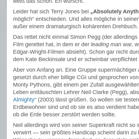
weiß das schon. Eh wurscht.
Leider hat sich Terry Jones bei
„Absolutely Anyth
möglich“ entschieden. Und alles mögliche in seine
außer einem dramaturgisch kohärenten Drehbuch.
Das rettet nicht einmal Simon Pegg (der allerdings
Film gerettet hat, in dem er der
leading man
war, w
Edgar-Wright-Filmen absieht). Schon gar nicht dur
dem Kate Beckinsale und er scheinbar verpflichtet
Aber von Anfang an. Eine Gruppe supermächtiger A
gesetzt durch eher billige CGI und gesprochen vo
Monty Pythons, gibt einem per Zufall ausgewählte
Leben enttäuschten Lehrer Neil Clarke (Pegg), a
Almighty“
(2003) lässt grüßen. So wollen sie testen
Erdbewohner sind und ob sie es also verdient habe
ob die Erde besser zerstört werden sollte.
Neil allerdings wird von seiner Superkraft nicht so 
verwirrt — sein größtes Handicap scheint darin zu