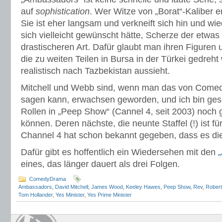
auf
sophistication
. Wer Witze von „Borat“-Kaliber erw
Sie ist eher langsam und verkneift sich hin und wi
sich vielleicht gewünscht hätte, Scherze der etwa
drastischeren Art. Dafür glaubt man ihren Figuren
die zu weiten Teilen in Bursa in der Türkei gedreh
realistisch nach Tazbekistan aussieht.
Mitchell und Webb sind, wenn man das von Comedi
sagen kann, erwachsen geworden, und ich bin gesp
Rollen in „Peep Show“ (Cannel 4, seit 2003) noch 
können. Deren nächste, die neunte Staffel (!) ist f
Channel 4 hat schon bekannt gegeben, dass es die 
Dafür gibt es hoffentlich ein Wiedersehen mit den
eines, das länger dauert als drei Folgen.
ComedyDrama
Ambassadors
,
David Mitchell
,
James Wood
,
Keeley Hawes
,
Peep Show
,
Rev
,
Rober
Tom Hollander
,
Yes Minister
,
Yes Prime Minister