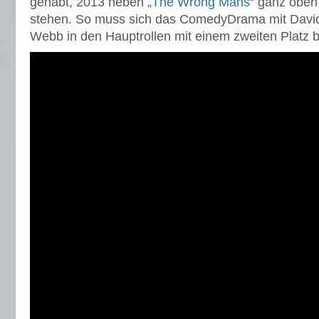
gehabt, 2013 neben
„The Wrong Mans“
ganz oben 
stehen. So muss sich das ComedyDrama mit David
Webb in den Hauptrollen mit einem zweiten Platz 