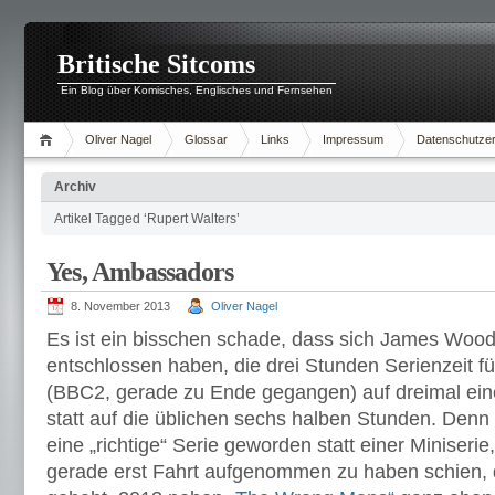
Britische Sitcoms
Ein Blog über Komisches, Englisches und Fernsehen
Oliver Nagel
Glossar
Links
Impressum
Datenschutzer
Archiv
Artikel Tagged ‘Rupert Walters’
Yes, Ambassadors
8. November 2013
Oliver Nagel
Es ist ein bisschen schade, dass sich James Wood
entschlossen haben, die drei Stunden Serienzeit f
(BBC2, gerade zu Ende gegangen) auf dreimal eine
statt auf die üblichen sechs halben Stunden. Den
eine „richtige“ Serie geworden statt einer Miniserie
gerade erst Fahrt aufgenommen zu haben schien, 