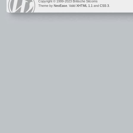
Copyright © 1999-2023 Britische Sitcoms
Theme by
NeoEase
. Valid
XHTML 1.1
and
CSS 3
.