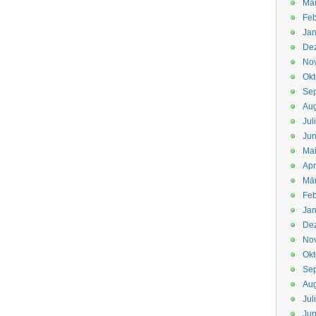
Mä
Feb
Jan
De
No
Okt
Se
Aug
Jul
Jun
Ma
Apr
Mä
Feb
Jan
De
No
Okt
Se
Aug
Jul
Jun