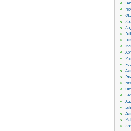
De
No
Okt
Se
Aug
Jul
Jun
Ma
Apr
Mä
Feb
Jan
De
No
Okt
Se
Aug
Jul
Jun
Ma
Apr