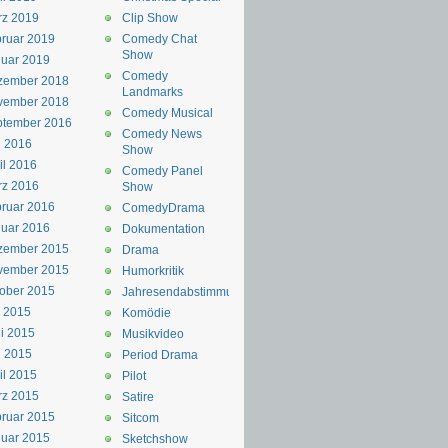
rz 2019
Clip Show
ruar 2019
Comedy Chat
Show
uar 2019
Comedy
zember 2018
Landmarks
vember 2018
Comedy Musical
ptember 2016
Comedy News
i 2016
Show
il 2016
Comedy Panel
rz 2016
Show
ruar 2016
ComedyDrama
uar 2016
Dokumentation
zember 2015
Drama
vember 2015
Humorkritik
ober 2015
Jahresendabstimmung
i 2015
Komödie
i 2015
Musikvideo
i 2015
Period Drama
il 2015
Pilot
rz 2015
Satire
ruar 2015
Sitcom
uar 2015
Sketchshow