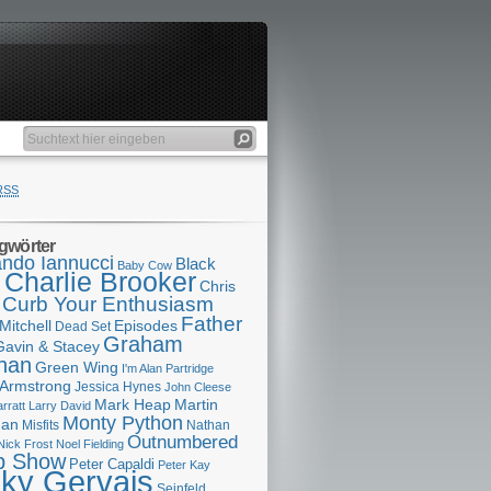
RSS
gwörter
ndo Iannucci
Black
Baby Cow
Charlie Brooker
s
Chris
Curb Your Enthusiasm
Father
Mitchell
Episodes
Dead Set
Graham
Gavin & Stacey
han
Green Wing
I'm Alan Partridge
 Armstrong
Jessica Hynes
John Cleese
Mark Heap
Martin
arratt
Larry David
Monty Python
man
Misfits
Nathan
Outnumbered
Nick Frost
Noel Fielding
p Show
Peter Capaldi
Peter Kay
cky Gervais
Seinfeld