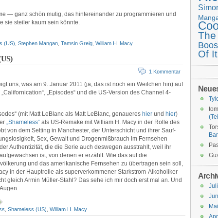
Simo
ime — ganz schön mutig, das hintereinander zu programmieren und
Mang
ie sie steiler kaum sein könnte.
Coo
The
s (US)
,
Stephen Mangan
,
Tamsin Greig
,
William H. Macy
Boos
Of It
 (US)
1 Kommentar
igt uns, was am 9. Januar 2011 (ja, das ist noch ein Weilchen hin) auf
Neue
 „Californication“, „Episodes“ und die US-Version des Channel 4-
Tyl
tom
Episodes“ (mit Matt LeBlanc als Matt LeBlanc, genaueres
hier
und
hier
)
(Tei
ber
„Shameless“
als US-Remake mit William H. Macy in der Rolle des
Tor
t von dem Setting in Manchester, der Unterschicht und ihrer Sauf-
Ba
mungslosigkeit, Sex, Gewalt und Drogenmißbrauch im Fernsehen
Pas
 der Authentizität, die die Serie auch deswegen ausstrahlt, weil ihr
aufgewachsen ist, von denen er erzählt. Wie das auf die
Gus
evölkerung und das amerikanische Fernsehen zu übertragen sein soll,
cy in der Hauptrolle als superverkommener Starkstrom-Alkoholiker
Archi
cht gleich Armin Müller-Stahl? Das sehe ich mir doch erst mal an. Und
Jul
 Augen.
Jun
Ma
ss
,
Shameless (US)
,
William H. Macy
Apr