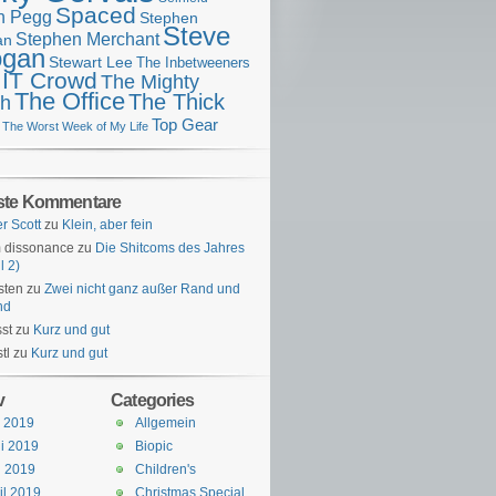
Spaced
n Pegg
Stephen
Steve
Stephen Merchant
an
gan
Stewart Lee
The Inbetweeners
 IT Crowd
The Mighty
The Office
The Thick
h
Top Gear
The Worst Week of My Life
ste Kommentare
er Scott
zu
Klein, aber fein
 dissonance
zu
Die Shitcoms des Jahres
l 2)
sten
zu
Zwei nicht ganz außer Rand und
nd
st
zu
Kurz und gut
tl
zu
Kurz und gut
v
Categories
i 2019
Allgemein
i 2019
Biopic
i 2019
Children's
il 2019
Christmas Special