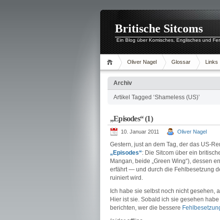
Britische Sitcoms
Ein Blog über Komisches, Englisches und Fe
Oliver Nagel
Glossar
Links
Archiv
Artikel Tagged ‘Shameless (US)’
„Episodes“ (1)
10. Januar 2011
Oliver Nagel
Gestern, just an dem Tag, der das US-
„Episodes“
: Die Sitcom über ein britis
Mangan, beide „Green Wing“), dessen en
erfährt — und durch die Fehlbesetzung de
ruiniert wird.
Ich habe sie selbst noch nicht gesehen, a
Hier ist sie. Sobald ich sie gesehen hab
berichten, wer die bessere
Fehlbesetzun