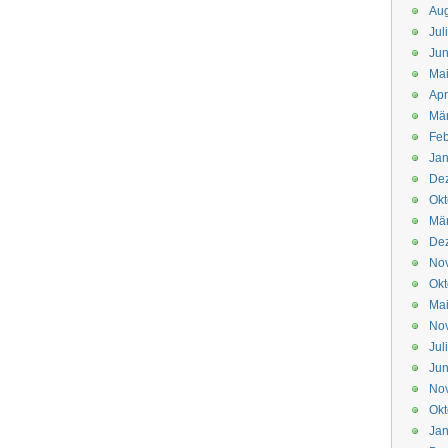
Aug
Jul
Jun
Ma
Apr
Mä
Feb
Jan
De
Okt
Mä
De
No
Okt
Ma
No
Jul
Jun
No
Okt
Jan