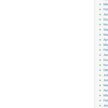
Mä
Feb
Jan
De
No
Se
Ma
Apr
Mä
Feb
Jan
De
No
Okt
Jul
Jun
Ma
Apr
Mä
Feb
Jan