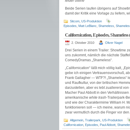
leider offline
Beide Serien laufen übrigens auf Showt
damit der Kritik eine Vorlage zu liefern, w
Sitcom
,
US-Produktion
Episodes
,
Matt LeBlanc
,
Shameless
,
Shameles
Californication, Episodes, Shameless
2. Oktober 2010
Oliver Nagel
Drei Serien in einem Trailer: Showtime ze
uns zukommt, nämlich die nächste Staffel
ComedyDramas „Shameless“.
„Californication“ läßt mich völlig kalt, „
gebe ich einigen Vertrauensvorschuß, a
Frank Gallagher — WTF?! „Shameless“ leb
und Raufkultur, von der britischen Hem
darzustellen, aber es lebt zuallererst von
Macher Paul Abbott in den Verhältnissen 
amerikanische
white trash
-Trailerpark-B
und wie der Charaktermime William H. Ma
funktionieren soll — ich meine, warum ni
zwar vermutlich durch die Finger vor den
Allgemein
,
Trailerpark
,
US-Produktion
Californication
,
Episodes
,
Paul Abbott
,
Shamele