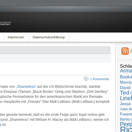
rnsehen
Impressum
Datenschutzerklärung
Schla
Arma
Book
1 Kommentar
Morris
Remake von
„Shameless“
auf die US-Bildschirme brachte, startete
David 
ches Ehepaar (Tamsin „Black Books“ Greig und Stephen „Dirk Gentley“
Ted
glische Fernsehserie für den amerikanischen Markt ein Remake
Line
r Hauptrolle mit „Friends“-Star Matt LeBlanc (Matt LeBlanc) komplett
Jesse
Julian B
Free
ber gerade bemerkt, daß es die erste Folge ganz legal online gibt:
Barley
e (und „Shameless“ mit William H. Macey als Matt LeBlanc), werde ich
Pee
g
ist.
Ri