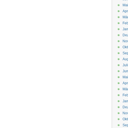
Mai
Apr
Mär
Feb
Jan
De
No
Okt
Se
Aug
Jul
Jun
Ma
Apr
Mä
Feb
Jan
De
No
Okt
Se