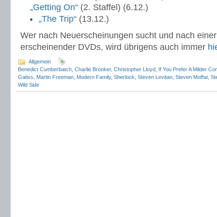
„Getting On“
(2. Staffel) (6.12.)
„The Trip“
(13.12.)
Wer nach Neuerscheinungen sucht und nach einer 
erscheinender DVDs, wird übrigens auch immer
hi
Allgemein
Benedict Cumberbatch
,
Charlie Brooker
,
Christopher Lloyd
,
If You Prefer A Milder 
Gatiss
,
Martin Freeman
,
Modern Family
,
Sherlock
,
Steven Levitan
,
Steven Moffat
,
St
Wild Side