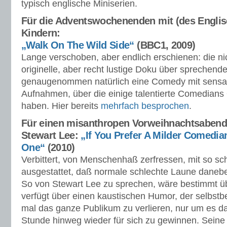
typisch englische Miniserien.
Für die Adventswochenenden mit (des Engli
Kindern:
„Walk On The Wild Side“
(BBC1, 2009)
Lange verschoben, aber endlich erschienen: die ni
originelle, aber recht lustige Doku über sprechende
genaugenommen natürlich eine Comedy mit sensat
Aufnahmen, über die einige talentierte Comedians 
haben. Hier bereits
mehrfach besprochen
.
Für einen misanthropen Vorweihnachtsabend 
Stewart Lee:
„If You Prefer A Milder Comedia
One“
(2010)
Verbittert, von Menschenhaß zerfressen, mit so sc
ausgestattet, daß normale schlechte Laune danebe
So von Stewart Lee zu sprechen, wäre bestimmt üb
verfügt über einen kaustischen Humor, der selbstb
mal das ganze Publikum zu verlieren, nur um es d
Stunde hinweg wieder für sich zu gewinnen. Seine