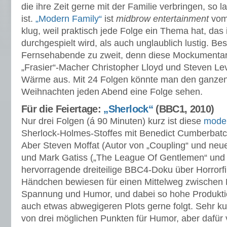
die ihre Zeit gerne mit der Familie verbringen, so l
ist.
„Modern Family“
ist
midbrow entertainment
vom 
klug, weil praktisch jede Folge ein Thema hat, das i
durchgespielt wird, als auch unglaublich lustig. Be
Fernsehabende zu zweit, denn diese Mockumentar
„Frasier“-Macher Christopher Lloyd und Steven Lev
Wärme aus. Mit 24 Folgen könnte man den ganzen
Weihnachten jeden Abend eine Folge sehen.
Für die Feiertage:
„Sherlock“
(BBC1, 2010)
Nur drei Folgen (á 90 Minuten) kurz ist diese
moder
Sherlock-Holmes-Stoffes mit Benedict Cumberbat
Aber Steven Moffat (Autor von „Coupling“ und neu
und Mark Gatiss („The League Of Gentlemen“ und k
hervorragende dreiteilige BBC4-Doku über Horrorf
Händchen bewiesen für einen Mittelweg zwischen 
Spannung und Humor, und dabei so hohe Produkt
auch etwas abwegigeren Plots gerne folgt. Sehr ku
von drei möglichen Punkten für Humor, aber dafür v