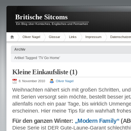
Britische Sitcoms
Ein Blog über Komisches, Englisches und Fernsehen
Oliver Nagel
Glossar
Links
Impressum
Datenschutzer
Archiv
Artikel Tagged ‘TV Go Home’
Kleine Einkaufsliste (1)
8. November 2010
Oliver Nagel
Weihnachten nähert sich mit großen Schritten, und
mit Serien versorgt sein möchte, bestellt besser je
allenfalls noch ein paar Tage, bis wirklich Unme
erscheinen. Hier meine Tips für ein wahrhaft frohes
Für den ganzen Winter:
„Modern Family“
(ABC
Diese Serie ist DER Gute-Laune-Garant schlechthin