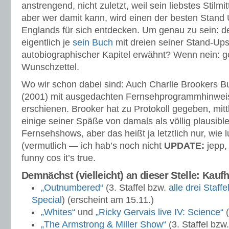
anstrengend, nicht zuletzt, weil sein liebstes Stilmi
aber wer damit kann, wird einen der besten Stan
Englands für sich entdecken. Um genau zu sein: 
eigentlich je
sein Buch
mit dreien seiner Stand-Ups
autobiographischer Kapitel erwähnt? Wenn nein: g
Wunschzettel.
Wo wir schon dabei sind: Auch Charlie Brookers 
(2001) mit ausgedachten Fernsehprogrammhinweis
erschienen. Brooker hat zu Protokoll gegeben, mitt
einige seiner Späße von damals als völlig plausible
Fernsehshows, aber das heißt ja letztlich nur, wie l
(vermutlich — ich hab’s noch nicht
UPDATE:
jepp, 
funny cos it’s true.
Demnächst (vielleicht) an dieser Stelle: Kauf
„Outnumbered“
(3. Staffel bzw.
alle drei Staff
Special
) (erscheint am 15.11.)
„Whites“
und
„Ricky Gervais live IV: Science“
(
„The Armstrong & Miller Show“
(3. Staffel bzw