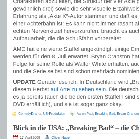
Charakteren abzuleiten, die Struktur der vier Akte p
gewöhnlich drei) sowie die sehr visuelle Erzählwei
Erfahrung als „Akte X“-Autor stammen und daß es m
einer Achterbahn ist: Es kann nicht immer rasant
echten Nervenkitzel hervorzurufen, braucht es auc
Aufbauarbeit, die die Schußfahrt vorbereitet.
AMC hat eine vierte Staffel angekündigt, einige
werden für den 8. Juli erwartet. Bryan Cranston ha
Folge für seine Rolle als Walter White erhalten, a
und die Serie selbst sind schon mehrfach nominier
UPDATE
Gerade lese ich: In Deutschland wird „Br
diesem Herbst
auf Arte zu sehen sein
. Die deutsch
es ja bereits (auch die beiden ersten Staffeln sind 
DVD erhältlich), und sie ist sogar ganz okay.
ComedyDrama
,
US-Produktion
Aaron Paul
,
Breaking Bad
,
Bryan Cranst
Blick in die USA: „Breaking Bad“ – die C
17. April 2009
Oliver Nagel