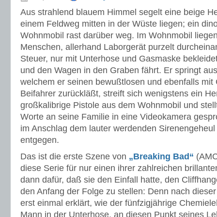
Aus strahlend blauem Himmel segelt eine beige He
einem Feldweg mitten in der Wüste liegen; ein din
Wohnmobil rast darüber weg. Im Wohnmobil liegen
Menschen, allerhand Laborgerät purzelt durcheina
Steuer, nur mit Unterhose und Gasmaske bekleidet, 
und den Wagen in den Graben fährt. Er springt aus
welchem er seinen bewußtlosen und ebenfalls mi
Beifahrer zurückläßt, streift sich wenigstens ein H
großkalibrige Pistole aus dem Wohnmobil und stellt
Worte an seine Familie in eine Videokamera gespr
im Anschlag dem lauter werdenden Sirenengeheul 
entgegen.
Das ist die erste Szene von
„Breaking Bad“
(AMC 
diese Serie für nur einen ihrer zahlreichen brillan
dann dafür, daß sie den Einfall hatte, den Cliffhang
den Anfang der Folge zu stellen: Denn nach dieser
erst einmal erklärt, wie der fünfzigjährige Chemiel
Mann in der Unterhose, an diesen Punkt seines L