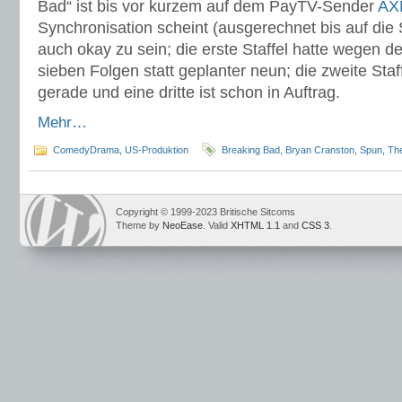
Bad“ ist bis vor kurzem auf dem PayTV-Sender
AX
Synchronisation scheint (ausgerechnet bis auf die
auch okay zu sein; die erste Staffel hatte wegen d
sieben Folgen statt geplanter neun; die zweite Staf
gerade und eine dritte ist schon in Auftrag.
Mehr…
ComedyDrama
,
US-Produktion
Breaking Bad
,
Bryan Cranston
,
Spun
,
The
Copyright © 1999-2023 Britische Sitcoms
Theme by
NeoEase
. Valid
XHTML 1.1
and
CSS 3
.