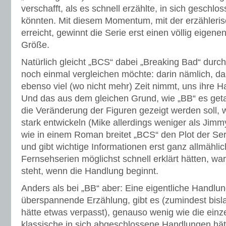
verschafft, als es schnell erzählte, in sich geschl
könnten. Mit diesem Momentum, mit der erzähleri
erreicht, gewinnt die Serie erst einen völlig eigen
Größe.
Natürlich gleicht „BCS“ dabei „Breaking Bad“ dur
noch einmal vergleichen möchte: darin nämlich, d
ebenso viel (wo nicht mehr) Zeit nimmt, uns ihre Ha
Und das aus dem gleichen Grund, wie „BB“ es geta
die Veränderung der Figuren gezeigt werden soll, w
stark entwickeln (Mike allerdings weniger als Jimmy)
wie in einem Roman breitet „BCS“ den Plot der Se
und gibt wichtige Informationen erst ganz allmähli
Fernsehserien möglichst schnell erklärt hätten, w
steht, wenn die Handlung beginnt.
Anders als bei „BB“ aber: Eine eigentliche Handlung
überspannende Erzählung, gibt es (zumindest bisla
hätte etwas verpasst), genauso wenig wie die ein
klassische in sich abgeschlossene Handlungen hätte