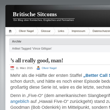
Britische Sitcoms
Ein Blog über Komisches, Englisches und Fernsehen
Oliver Nagel
Glossar
Links
Impressum
Datenschutzer
Archiv
Artikel Tagged ‘Vince Gilligan’
’s all really good, man!
11. März 2015
Oliver Nagel
Mehr als die Hälfte der ersten Staffel
„Better Call
schon durch, und hätte es noch einer Episode bedu
großartig diese Serie ist, wäre es die letzte, sech
Denn in „Five-O“ (dem amerikanischen Slangbegriff 
angeblich
auf „Hawaii Five-O“ zurückgeht) stand z
Goodman (Bob Odenkirk) im Mittelpunkt, sondern 