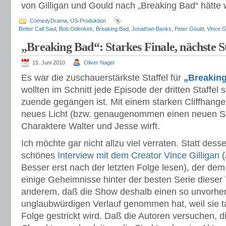
von Gilligan und Gould nach „Breaking Bad“ hätt
ComedyDrama
,
US-Produktion
Better Call Saul
,
Bob Odenkirk
,
Breaking Bad
,
Jonathan Banks
,
Peter Gould
,
Vince Gi
„Breaking Bad“: Starkes Finale, nächste St
15. Juni 2010
Oliver Nagel
Es war die zuschauerstärkste Staffel für
„Breakin
wollten im Schnitt jede Episode der dritten Staffel
zuende gegangen ist. Mit einem starken Cliffhange
neues Licht (bzw. genaugenommen einen neuen Sc
Charaktere Walter und Jesse wirft.
Ich möchte gar nicht allzu viel verraten. Statt dess
schönes
Interview mit dem Creator Vince Gilligan
(
Besser erst nach der letzten Folge lesen), der de
einige Geheimnisse hinter der besten Serie dieser
anderem, daß die Show deshalb einen so unvorher
unglaubwürdigen Verlauf genommen hat, weil sie t
Folge gestrickt wird. Daß die Autoren versuchen, 