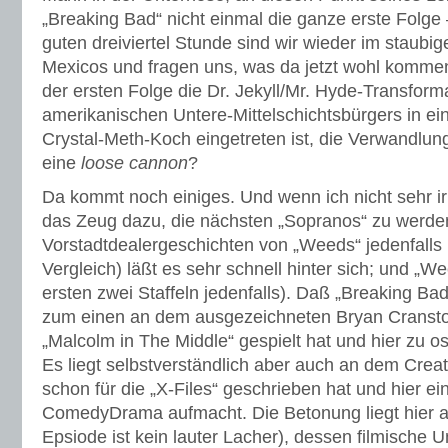
„Breaking Bad“ nicht einmal die ganze erste Folg
guten dreiviertel Stunde sind wir wieder im staubi
Mexicos und fragen uns, was da jetzt wohl komm
der ersten Folge die Dr. Jekyll/Mr. Hyde-Transform
amerikanischen Untere-Mittelschichtsbürgers in ei
Crystal-Meth-Koch eingetreten ist, die Verwandlu
eine
loose cannon
?
Da kommt noch einiges. Und wenn ich nicht sehr ir
das Zeug dazu, die nächsten „Sopranos“ zu werde
Vorstadtdealergeschichten von „Weeds“ jedenfalls
Vergleich) läßt es sehr schnell hinter sich; und „We
ersten zwei Staffeln jedenfalls). Daß „Breaking Bad“
zum einen an dem ausgezeichneten Bryan Cranston
„Malcolm in The Middle“ gespielt hat und hier zu os
Es liegt selbstverständlich aber auch an dem Creato
schon für die „X-Files“ geschrieben hat und hier ei
ComedyDrama aufmacht. Die Betonung liegt hier au
Epsiode ist kein lauter Lacher), dessen filmische U