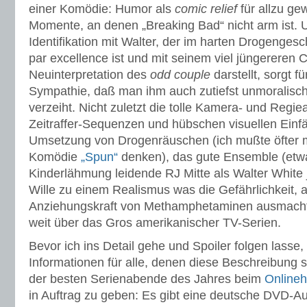
einer Komödie: Humor als
comic relief
für allzu gew
Momente, an denen „Breaking Bad“ nicht arm ist. U
Identifikation mit Walter, der im harten Drogengesc
par excellence ist und mit seinem viel jüngerere
Neuinterpretation des
odd couple
darstellt, sorgt fü
Sympathie, daß man ihm auch zutiefst unmoralisc
verzeiht. Nicht zuletzt die tolle Kamera- und Regiea
Zeitraffer-Sequenzen und hübschen visuellen Einfä
Umsetzung von Drogenräuschen (ich mußte öfter m
Komödie
„Spun“
denken), das gute Ensemble (etwa
Kinderlähmung leidende RJ Mitte als Walter White 
Wille zu einem Realismus was die Gefährlichkeit, 
Anziehungskraft von Methamphetaminen ausmacht
weit über das Gros amerikanischer TV-Serien.
Bevor ich ins Detail gehe und Spoiler folgen lasse,
Informationen für alle, denen diese Beschreibung s
der besten Serienabende des Jahres beim
Onlineh
in Auftrag zu geben: Es gibt eine deutsche DVD-A