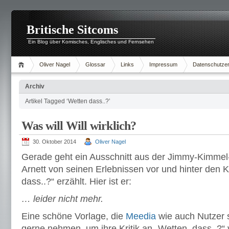
Britische Sitcoms
Ein Blog über Komisches, Englisches und Fernsehen
Oliver Nagel
Glossar
Links
Impressum
Datenschutzer
Archiv
Artikel Tagged ‘Wetten dass..?’
Was will Will wirklich?
30. Oktober 2014
Oliver Nagel
Gerade geht ein Ausschnitt aus der Jimmy-Kimmel
Arnett von seinen Erlebnissen vor und hinter den 
dass..?“ erzählt. Hier ist er:
… leider nicht mehr.
Eine schöne Vorlage, die
Meedia
wie auch Nutzer 
gerne nehmen, um ihre Kritik an „Wetten, dass..?“