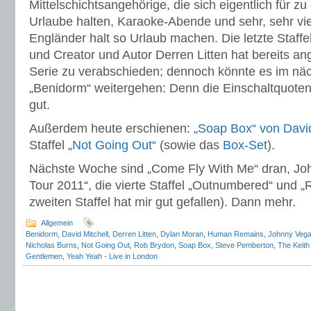
Mittelschichtsangehörige, die sich eigentlich für zu g
Urlaube halten, Karaoke-Abende und sehr, sehr vi
Engländer halt so Urlaub machen. Die letzte Staff
und Creator und Autor Derren Litten hat bereits an
Serie zu verabschieden; dennoch könnte es im näc
„Benidorm“ weitergehen: Denn die Einschaltquoten
gut.
Außerdem heute erschienen:
„Soap Box“ von David
Staffel
„Not Going Out“
(sowie das
Box-Set
).
Nächste Woche sind „Come Fly With Me“ dran, Joh
Tour 2011“, die vierte Staffel „Outnumbered“ und „R
zweiten Staffel hat mir gut gefallen). Dann mehr.
Allgemein
Benidorm
,
David Mitchell
,
Derren Litten
,
Dylan Moran
,
Human Remains
,
Johnny Veg
Nicholas Burns
,
Not Going Out
,
Rob Brydon
,
Soap Box
,
Steve Pemberton
,
The Keith
Gentlemen
,
Yeah Yeah - Live in London