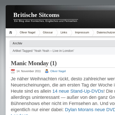
Britische Sitcoms
Ein Blog über Komisches, Englisches und Fernsehen
Oliver Nagel
Glossar
Links
Impressum
Datenschutzer
Archiv
Artikel Tagged ‘Yeah Yeah – Live in London’
Manic Monday (1)
14. November 2011
Oliver Nagel
Je näher Weihnachten rückt, desto zahlreicher we
Neuerscheinungen, die am ersten Tag der Woche i
Heute sind es allein
14 neue Stand-Up-DVDs
! Die
allerdings uninteressant — außer von den ganz Gr
Bühnenshows eher nicht im Fernsehen an. Und von
eigentlich nur einer dabei:
Dylan Morans neue DVD 