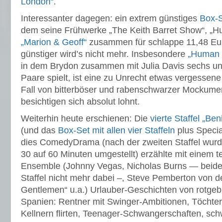
London“
.
Interessanter dagegen: ein extrem günstiges
Box-S
dem seine Frühwerke „The Keith Barret Show“, „
„Marion & Geoff“
zusammen für schlappe 11,48 Eur
günstiger wird’s nicht mehr. Insbesondere
„Human 
in dem Brydon zusammen mit Julia Davis sechs unt
Paare spielt, ist eine zu Unrecht etwas vergessene
Fall von bitterböser und rabenschwarzer Mockumen
besichtigen sich absolut lohnt.
Weiterhin heute erschienen: Die
vierte Staffel „Be
(und das
Box-Set mit allen vier Staffeln
plus Specia
dies ComedyDrama (nach der zweiten Staffel wurde
30 auf 60 Minuten umgestellt) erzählte mit einem t
Ensemble (Johnny Vegas, Nicholas Burns — beide l
Staffel nicht mehr dabei –, Steve Pemberton von d
Gentlemen“ u.a.) Urlauber-Geschichten von rotgebr
Spanien: Rentner mit Swinger-Ambitionen, Töchter
Kellnern flirten, Teenager-Schwangerschaften, sch