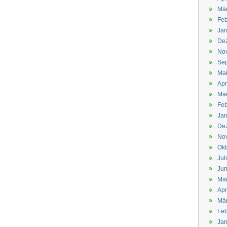
Mä
Feb
Jan
De
No
Se
Ma
Apr
Mä
Feb
Jan
De
No
Okt
Jul
Jun
Ma
Apr
Mä
Feb
Jan