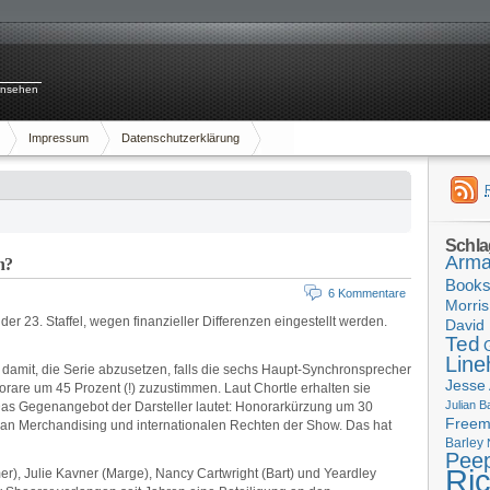
rnsehen
Impressum
Datenschutzerklärung
Schla
Arma
n?
Book
6 Kommentare
Morris
r 23. Staffel, wegen finanzieller Differenzen eingestellt werden.
David 
Ted
Line
 damit, die Serie abzusetzen, falls die sechs Haupt-Synchronsprecher
Jesse
norare um 45 Prozent (!) zuzustimmen. Laut Chortle erhalten sie
Julian B
l. Das Gegenangebot der Darsteller lautet: Honorarkürzung um 30
Free
g an Merchandising und internationalen Rechten der Show. Das hat
Barley
Pee
Ri
r), Julie Kavner (Marge), Nancy Cartwright (Bart) und Yeardley