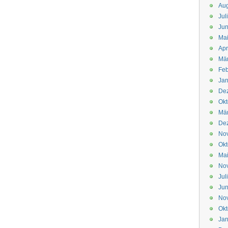
Aug
Jul
Jun
Ma
Apr
Mä
Feb
Jan
De
Okt
Mä
De
No
Okt
Ma
No
Jul
Jun
No
Okt
Jan