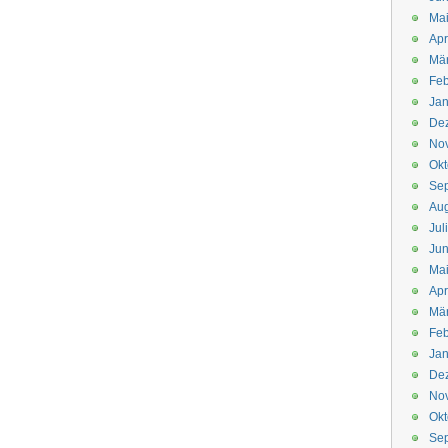
Mai
Apr
Mär
Feb
Jan
De
No
Okt
Se
Aug
Jul
Jun
Ma
Apr
Mä
Feb
Jan
De
No
Okt
Se