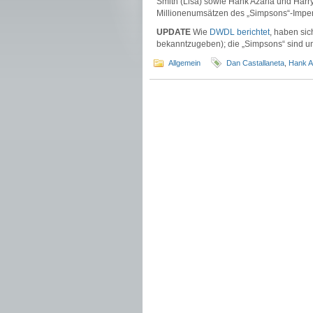
Smith (Lisa) sowie Hank Azaria und Harr
Millionenumsätzen des „Simpsons“-Impe
UPDATE
Wie
DWDL berichtet
, haben sic
bekanntzugeben); die „Simpsons“ sind um
Allgemein
Dan Castallaneta
,
Hank A