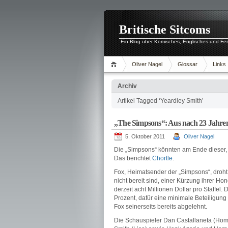
Britische Sitcoms
Ein Blog über Komisches, Englisches und Fe
Oliver Nagel
Glossar
Links
Archiv
Artikel Tagged ‘Yeardley Smith’
„The Simpsons“: Aus nach 23 Jahre
5. Oktober 2011
Oliver Nagel
Die „Simpsons“ könnten am Ende dieser, de
Das berichtet
Chortle
.
Fox, Heimatsender der „Simpsons“, droht
nicht bereit sind, einer Kürzung ihrer Ho
derzeit acht Millionen Dollar pro Staffe
Prozent, dafür eine minimale Beteiligun
Fox seinerseits bereits abgelehnt.
Die Schauspieler Dan Castallaneta (Home