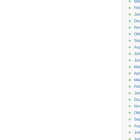
Mä
Feb
Jan
De
No
Okt
Se
Aug
Jul
Jun
Ma
Apr
Mä
Feb
Jan
De
No
Okt
Se
Aug
Jul
Jun