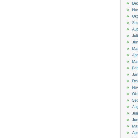
De
No
Okt
Se
Aug
Jul
Jun
Ma
Apr
Mä
Feb
Jan
De
No
Okt
Se
Aug
Jul
Jun
Ma
Apr