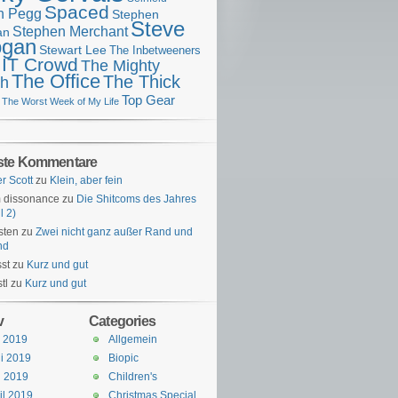
Spaced
n Pegg
Stephen
Steve
Stephen Merchant
an
gan
Stewart Lee
The Inbetweeners
 IT Crowd
The Mighty
The Office
The Thick
h
Top Gear
The Worst Week of My Life
ste Kommentare
er Scott
zu
Klein, aber fein
 dissonance
zu
Die Shitcoms des Jahres
l 2)
sten
zu
Zwei nicht ganz außer Rand und
nd
st
zu
Kurz und gut
tl
zu
Kurz und gut
v
Categories
i 2019
Allgemein
i 2019
Biopic
i 2019
Children's
il 2019
Christmas Special