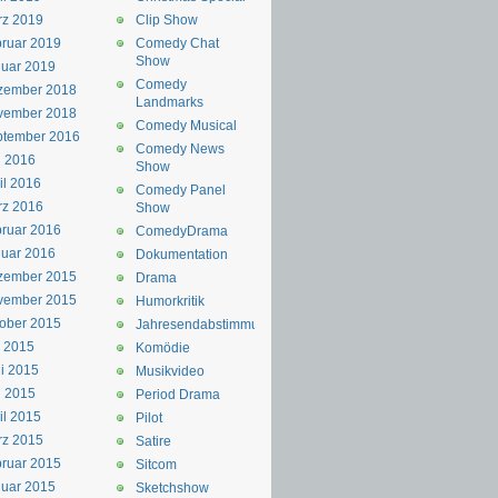
rz 2019
Clip Show
ruar 2019
Comedy Chat
Show
uar 2019
Comedy
zember 2018
Landmarks
vember 2018
Comedy Musical
ptember 2016
Comedy News
i 2016
Show
il 2016
Comedy Panel
rz 2016
Show
ruar 2016
ComedyDrama
uar 2016
Dokumentation
zember 2015
Drama
vember 2015
Humorkritik
ober 2015
Jahresendabstimmung
i 2015
Komödie
i 2015
Musikvideo
i 2015
Period Drama
il 2015
Pilot
rz 2015
Satire
ruar 2015
Sitcom
uar 2015
Sketchshow