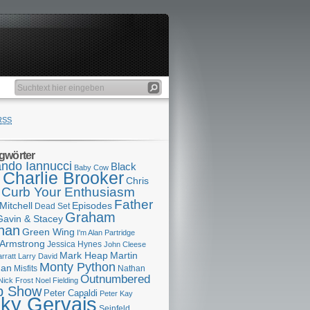
RSS
gwörter
ndo Iannucci
Black
Baby Cow
Charlie Brooker
s
Chris
Curb Your Enthusiasm
Father
Mitchell
Episodes
Dead Set
Graham
Gavin & Stacey
han
Green Wing
I'm Alan Partridge
 Armstrong
Jessica Hynes
John Cleese
Mark Heap
Martin
arratt
Larry David
Monty Python
man
Misfits
Nathan
Outnumbered
Nick Frost
Noel Fielding
p Show
Peter Capaldi
Peter Kay
cky Gervais
Seinfeld