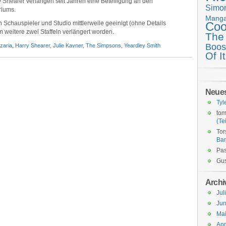
y Shearer verlangen seit Jahren eine Beteiligung an den
Simo
riums.
Mang
h Schauspieler und Studio mittlerweile geeinigt (ohne Details
Coo
 weitere zwei Staffeln verlängert worden.
The
Boos
zaria
,
Harry Shearer
,
Julie Kavner
,
The Simpsons
,
Yeardley Smith
Of It
Neue
Tyl
tom
(Tei
Tor
Ba
Pas
Gus
Archi
Jul
Jun
Ma
Apr