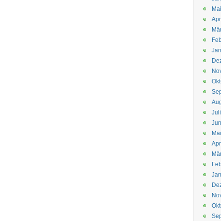
Mai
Apr
Mär
Feb
Jan
De
No
Okt
Se
Aug
Jul
Jun
Ma
Apr
Mä
Feb
Jan
De
No
Okt
Se