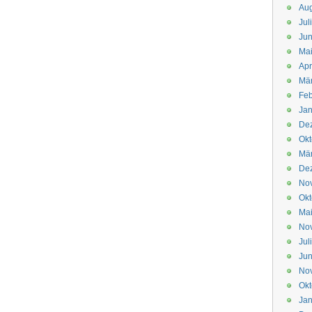
Aug
Jul
Jun
Ma
Apr
Mä
Feb
Jan
De
Okt
Mä
De
No
Okt
Ma
No
Jul
Jun
No
Okt
Jan