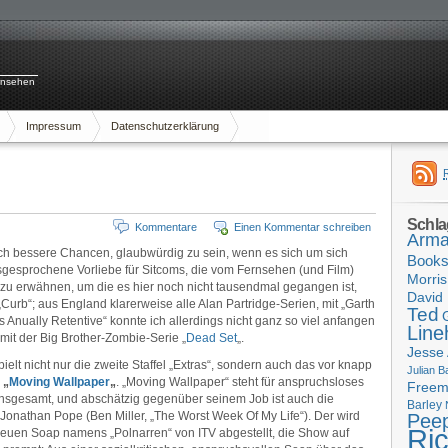
rnsehen
Impressum
Datenschutzerklärung
Schla
Kommentare
Einen Kommentar schreiben
Arma
lich bessere Chancen, glaubwürdig zu sein, wenn es sich um sich
Book
usgesprochene Vorliebe für Sitcoms, die vom Fernsehen (und Film)
Morris
 zu erwähnen, um die es hier noch nicht tausendmal gegangen ist,
David 
„Curb“; aus England klarerweise alle Alan Partridge-Serien, mit „Garth
Ted
Anually Retentive“ konnte ich allerdings nicht ganz so viel anfangen
Line
 mit der Big Brother-Zombie-Serie „
Dead Set
„.
Jesse
ielt nicht nur die zweite Staffel „Extras“, sondern auch das vor knapp
Julian B
e
„
Moving Wallpaper
„
. „Moving Wallpaper“ steht für anspruchsloses
Free
insgesamt, und abschätzig gegenüber seinem Job ist auch die
Barley
 Jonathan Pope (Ben Miller, „The Worst Week Of My Life“). Der wird
Pee
Ri
euen Soap namens „Polnarren“ von ITV abgestellt, die Show auf