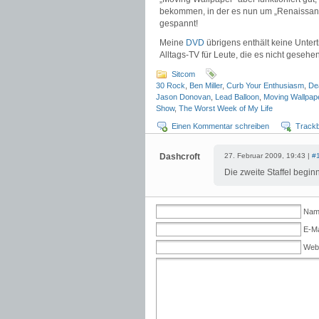
bekommen, in der es nun um „Renaissan
gespannt!
Meine
DVD
übrigens enthält keine Unterti
Alltags-TV für Leute, die es nicht geseh
Sitcom
30 Rock
,
Ben Miller
,
Curb Your Enthusiasm
,
De
Jason Donovan
,
Lead Balloon
,
Moving Wallpap
Show
,
The Worst Week of My Life
Einen Kommentar schreiben
Track
Dashcroft
27. Februar 2009, 19:43 |
#
Die zweite Staffel begin
Name
E-Ma
Web