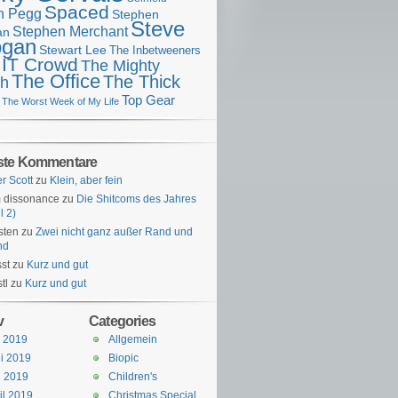
Spaced
n Pegg
Stephen
Steve
Stephen Merchant
an
gan
Stewart Lee
The Inbetweeners
 IT Crowd
The Mighty
The Office
The Thick
h
Top Gear
The Worst Week of My Life
ste Kommentare
er Scott
zu
Klein, aber fein
 dissonance
zu
Die Shitcoms des Jahres
l 2)
sten
zu
Zwei nicht ganz außer Rand und
nd
st
zu
Kurz und gut
tl
zu
Kurz und gut
v
Categories
i 2019
Allgemein
i 2019
Biopic
i 2019
Children's
il 2019
Christmas Special