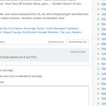
ce“, eine One-Off Zombie-Show, geht. — Zombie-Show? Ich bin
Mä
Feb
tel, was umso bedauerlicher ist, als viele Anspielungen auf britisches
Jan
en haben können, ohnehin schwer verständlich sind.
De
No
ad Set
,
Echo Beach
,
Entourage
,
Extras
,
Garth Marenghi's Darkplace
,
Se
er
,
Raquel Cassidy
,
Rob Brydon's Anually Retentive
,
The Larry Sanders
Ma
Apr
back
Trackbacks (1)
Kommentare (1)
Mä
Feb
1
Antwort
|
Zitat
Jan
nt heute abend um 9 auf ITV1.
De
No
Okt
 (benötigt)
Jul
il (wird nicht veröffentlicht) (benötigt)
Jun
site
Ma
Apr
Mä
Feb
Jan