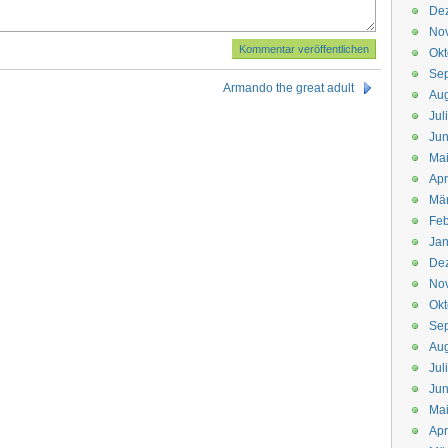
De
No
Okt
Se
Armando the great adult
Aug
Jul
Jun
Ma
Apr
Mä
Feb
Jan
De
No
Okt
Se
Aug
Jul
Jun
Ma
Apr