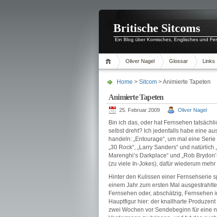
Britische Sitcoms
Ein Blog über Komisches, Englisches und Fe
Oliver Nagel
Glossar
Links
Home
>
Sitcom
> Animierte Tapeten
Animierte Tapeten
25. Februar 2009
Oliver Nagel
Bin ich das, oder hat Fernsehen tatsäch
selbst dreht? Ich jedenfalls habe eine a
handeln: „Entourage“, um mal eine Serie
„30 Rock“, „Larry Sanders“ und natürlich 
Marenghi’s Darkplace“ und „Rob Brydon’s 
(zu viele In-Jokes), dafür wiederum mehr
Hinter den Kulissen einer Fernsehserie sp
einem Jahr zum ersten Mal ausgestrahlt
Fernsehen oder, abschätzig, Fernsehen 
Hauptfigur hier: der knallharte Produzent
zwei Wochen vor Sendebeginn für eine n