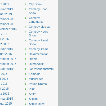
rz 2019
Clip Show
ruar 2019
Comedy Chat
Show
uar 2019
Comedy
zember 2018
Landmarks
vember 2018
Comedy Musical
ptember 2016
Comedy News
i 2016
Show
il 2016
Comedy Panel
rz 2016
Show
ruar 2016
ComedyDrama
uar 2016
Dokumentation
zember 2015
Drama
vember 2015
Humorkritik
ober 2015
Jahresendabstimmung
i 2015
Komödie
i 2015
Musikvideo
i 2015
Period Drama
il 2015
Pilot
rz 2015
Satire
ruar 2015
Sitcom
uar 2015
Sketchshow