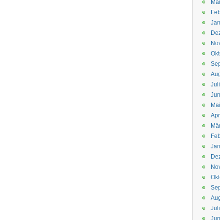
Mä
Feb
Jan
De
No
Okt
Se
Aug
Jul
Jun
Ma
Apr
Mä
Feb
Jan
De
No
Okt
Se
Aug
Jul
Jun