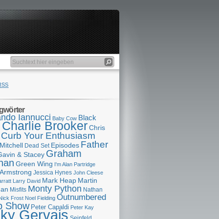
RSS
gwörter
ndo Iannucci
Black
Baby Cow
Charlie Brooker
s
Chris
Curb Your Enthusiasm
Father
Mitchell
Episodes
Dead Set
Graham
Gavin & Stacey
han
Green Wing
I'm Alan Partridge
 Armstrong
Jessica Hynes
John Cleese
Mark Heap
Martin
arratt
Larry David
Monty Python
man
Misfits
Nathan
Outnumbered
Nick Frost
Noel Fielding
p Show
Peter Capaldi
Peter Kay
cky Gervais
Seinfeld