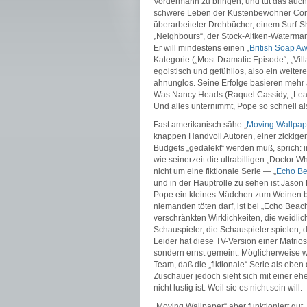
Vordermann zu bringen, und tut das auch 
schwere Leben der Küstenbewohner Cornw
überarbeiteter Drehbücher, einem Surf-S
„Neighbours“, der Stock-Aitken-Waterman-
Er will mindestens einen „
British Soap A
Kategorie („Most Dramatic Episode“, „Vill
egoistisch und gefühllos, also ein weiter
ahnunglos. Seine Erfolge basieren mehr a
Was Nancy Heads (Raquel Cassidy, „Lead 
Und alles unternimmt, Pope so schnell al
Fast amerikanisch sähe „
Moving Wallpap
knappen Handvoll Autoren, einer zickig
Budgets „gedalekt“ werden muß, sprich
wie seinerzeit die ultrabilligen „Doctor 
nicht um eine fiktionale Serie — „
Echo B
und in der Hauptrolle zu sehen ist Jason
Pope ein kleines Mädchen zum Weinen br
niemanden töten darf, ist bei „Echo Beac
verschränkten Wirklichkeiten, die weidlic
Schauspieler, die Schauspieler spielen, 
Leider hat diese TV-Version einer Matrio
sondern ernst gemeint. Möglicherweise w
Team, daß die „fiktionale“ Serie als eben 
Zuschauer jedoch sieht sich mit einer eh
nicht lustig ist. Weil sie es nicht sein will.
„Moving Wallpaper“ aber funktioniert gut,