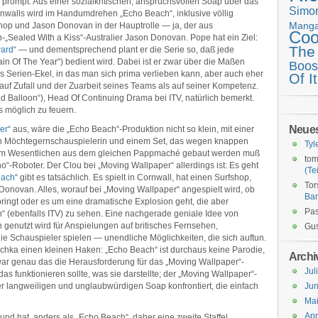
prompt: Aus einer sozialkritischen, anspruchsvollen Soap über das
Simo
alls wird im Handumdrehen „Echo Beach“, inklusive völlig
Mang
hop und Jason Donovan in der Hauptrolle — ja, der aus
Coo
„Sealed With a Kiss“-Australier Jason Donovan. Pope hat ein Ziel:
The
ward
“ — und dementsprechend plant er die Serie so, daß jede
ain Of The Year“) bedient wird. Dabei ist er zwar über die Maßen
Boos
es Serien-Ekel, in das man sich prima verlieben kann, aber auch eher
Of It
uf Zufall und der Zuarbeit seines Teams als auf seiner Kompetenz.
Balloon“), Head Of Continuing Drama bei ITV, natürlich bemerkt.
s möglich zu feuern.
Neue
er
“ aus, wäre die „Echo Beach“-Produktion nicht so klein, mit einer
en Möchtegernschauspielerin und einem Set, das wegen knappen
Tyl
: im Wesentlichen aus dem gleichen Pappmaché gebaut werden muß
tom
Who“-Roboter. Der Clou bei „Moving Wallpaper“ allerdings ist: Es geht
(Tei
each
“ gibt es tatsächlich. Es spielt in Cornwall, hat einen Surfshop,
Tor
 Donovan. Alles, worauf bei „Moving Wallpaper“ angespielt wird, ob
Ba
ingt oder es um eine dramatische Explosion geht, die aber
Pas
h“ (ebenfalls ITV) zu sehen. Eine nachgerade geniale Idee von
h genutzt wird für Anspielungen auf britisches Fernsehen,
Gus
die Schauspieler spielen — unendliche Möglichkeiten, die sich auftun.
schka einen kleinen Haken: „Echo Beach“ ist durchaus keine Parodie,
Archi
ar genau das die Herausforderung für das „Moving Wallpaper“-
Jul
das funktionieren sollte, was sie darstellte; der „Moving Wallpaper“-
er langweiligen und unglaubwürdigen Soap konfrontiert, die einfach
Jun
Ma
Apr
 und hat, anders als „Echo Beach“, daher eine zweite Staffel