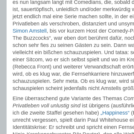
es nun langsam langt mit Comedians, die, sobald d
ist, sauertöpfisch, unleidlich und/oder merkwürd
jetzt endlich mal eine Serie machen sollte, in der 
Privatleben als verschroben, distanziert und unsym
Simon Amstell
, bis vor kurzem Host der Comedy-
The Buzzcocks“, war eben dort berühmt dafür, noch
schon sehr fies zu seinen Gästen zu sein. Dann w
vielleicht ein bißchen schauzuspielen. Und tataa: s
einer Sitcom, wo er sich selbst spielt und wo im Kr
(Rebecca Front) und weiterer Verwandtschaft erörter
wird, ob es klug war, die Fernsehkarriere hinzuwer
schauzuspielen. Sehr meta. Ob es klug war, wird 
schauspielen scheint jedenfalls nicht Amstells größ
Eine überraschend gute Variante des Themas
Com
Privatleben voll unlustig sind
ist übrigens (ausführli
ich die zweite Staffel gesehen habe)
„Happiness“
(
unrecht vergessen, spielt darin Paul Whitehouse 
Identitätskrise: Er schreibt und spricht einen Fer