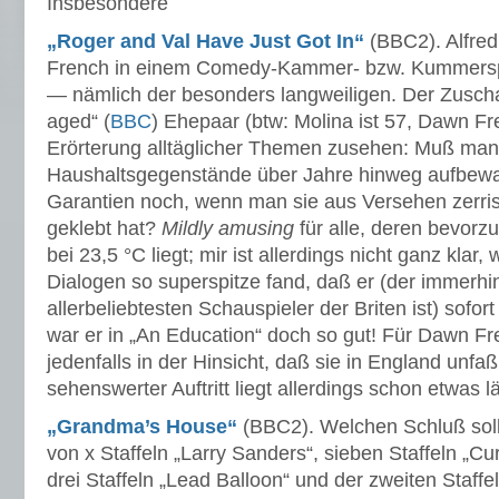
Insbesondere
„Roger and Val Have Just Got In“
(BBC2). Alfre
French in einem Comedy-Kammer- bzw. Kummerspi
— nämlich der besonders langweiligen. Der Zusch
aged“ (
BBC
) Ehepaar (btw: Molina ist 57, Dawn Fr
Erörterung alltäglicher Themen zusehen: Muß man a
Haushaltsgegenstände über Jahre hinweg aufbew
Garantien noch, wenn man sie aus Versehen zerri
geklebt hat?
Mildly amusing
für alle, deren bevor
bei 23,5 °C liegt; mir ist allerdings nicht ganz klar
Dialogen so superspitze fand, daß er (der immerhin
allerbeliebtesten Schauspieler der Briten ist) sofor
war er in „An Education“ doch so gut! Für Dawn Fre
jedenfalls in der Hinsicht, daß sie in England unfaßba
sehenswerter Auftritt liegt allerdings schon etwas l
„Grandma’s House“
(BBC2). Welchen Schluß sol
von x Staffeln „Larry Sanders“, sieben Staffeln „C
drei Staffeln „Lead Balloon“ und der zweiten Staffe