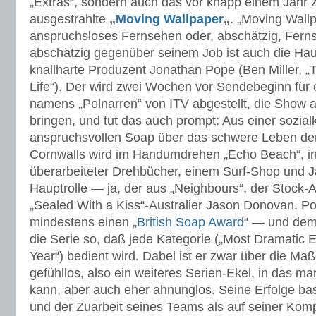
„Extras“, sondern auch das vor knapp einem Jahr 
ausgestrahlte
„
Moving Wallpaper
„
. „Moving Wallp
anspruchsloses Fernsehen oder, abschätzig, Fern
abschätzig gegenüber seinem Job ist auch die Haup
knallharte Produzent Jonathan Pope (Ben Miller,
Life“). Der wird zwei Wochen vor Sendebeginn für
namens „Polnarren“ von ITV abgestellt, die Show 
bringen, und tut das auch prompt: Aus einer sozialk
anspruchsvollen Soap über das schwere Leben d
Cornwalls wird im Handumdrehen „Echo Beach“, ink
überarbeiteter Drehbücher, einem Surf-Shop und 
Hauptrolle — ja, der aus „Neighbours“, der Stock
„Sealed With a Kiss“-Australier Jason Donovan. Pope
mindestens einen „
British Soap Award
“ — und dem
die Serie so, daß jede Kategorie („Most Dramatic E
Year“) bedient wird. Dabei ist er zwar über die Ma
gefühllos, also ein weiteres Serien-Ekel, in das ma
kann, aber auch eher ahnunglos. Seine Erfolge bas
und der Zuarbeit seines Teams als auf seiner Ko