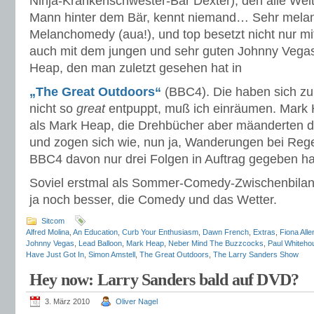
Ninja-Krankenschwester-Bär Dexter), den alle Welt
Mann hinter dem Bär, kennt niemand… Sehr melanc
Melanchomedy (aua!), und top besetzt nicht nur m
auch mit dem jungen und sehr guten Johnny Vegas
Heap, den man zuletzt gesehen hat in
„The Great Outdoors“
(BBC4). Die haben sich zule
nicht so
great
entpuppt, muß ich einräumen. Mark 
als Mark Heap, die Drehbücher aber mäanderten do
und zogen sich wie, nun ja, Wanderungen bei Reg
BBC4 davon nur drei Folgen in Auftrag gegeben ha
Soviel erstmal als Sommer-Comedy-Zwischenbilanz.
ja noch besser, die Comedy und das Wetter.
Sitcom
Alfred Molina
,
An Education
,
Curb Your Enthusiasm
,
Dawn French
,
Extras
,
Fiona Alle
Johnny Vegas
,
Lead Balloon
,
Mark Heap
,
Neber Mind The Buzzcocks
,
Paul Whiteho
Have Just Got In
,
Simon Amstell
,
The Great Outdoors
,
The Larry Sanders Show
Hey now: Larry Sanders bald auf DVD?
3. März 2010
Oliver Nagel