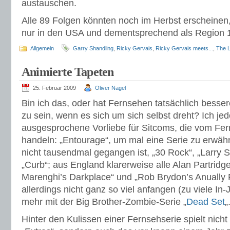
austauschen.
Alle 89 Folgen könnten noch im Herbst erscheinen
nur in den USA und dementsprechend als Region
Allgemein
Garry Shandling
,
Ricky Gervais
,
Ricky Gervais meets...
,
The 
Animierte Tapeten
25. Februar 2009
Oliver Nagel
Bin ich das, oder hat Fernsehen tatsächlich bess
zu sein, wenn es sich um sich selbst dreht? Ich jed
ausgesprochene Vorliebe für Sitcoms, die vom Fer
handeln: „Entourage“, um mal eine Serie zu erwäh
nicht tausendmal gegangen ist, „30 Rock“, „Larry S
„Curb“; aus England klarerweise alle Alan Partridge
Marenghi’s Darkplace“ und „Rob Brydon’s Anually R
allerdings nicht ganz so viel anfangen (zu viele In
mehr mit der Big Brother-Zombie-Serie „
Dead Set
„
Hinter den Kulissen einer Fernsehserie spielt nicht 