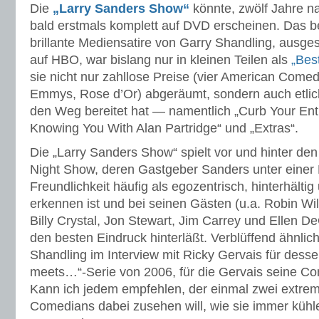
Die
„Larry Sanders Show“
könnte, zwölf Jahre na
bald erstmals komplett auf DVD erscheinen. Das b
brillante Mediensatire von Garry Shandling, ausge
auf HBO, war bislang nur in kleinen Teilen als
„Best
sie nicht nur zahllose Preise (vier American Come
Emmys, Rose d’Or) abgeräumt, sondern auch etli
den Weg bereitet hat — namentlich „Curb Your En
Knowing You With Alan Partridge“ und „Extras“.
Die „Larry Sanders Show“ spielt vor und hinter den
Night Show, deren Gastgeber Sanders unter einer
Freundlichkeit häufig als egozentrisch, hinterhältig 
erkennen ist und bei seinen Gästen (u.a. Robin Wi
Billy Crystal, Jon Stewart, Jim Carrey und Ellen D
den besten Eindruck hinterläßt. Verblüffend ähnlich
Shandling im Interview mit Ricky Gervais für dess
meets…“-Serie von 2006, für die Gervais seine C
Kann ich jedem empfehlen, der einmal zwei extre
Comedians dabei zusehen will, wie sie immer kühle