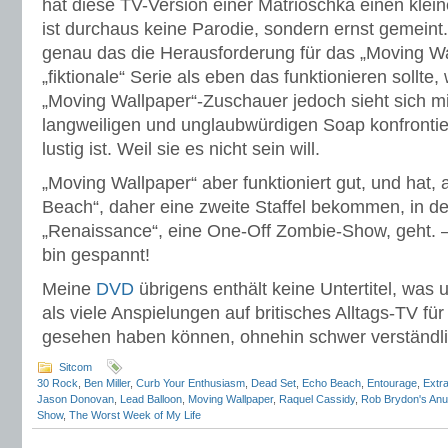
hat diese TV-Version einer Matrioschka einen kle
ist durchaus keine Parodie, sondern ernst gemeint
genau das die Herausforderung für das „Moving W
„fiktionale“ Serie als eben das funktionieren sollte, 
„Moving Wallpaper“-Zuschauer jedoch sieht sich mi
langweiligen und unglaubwürdigen Soap konfrontiert
lustig ist. Weil sie es nicht sein will.
„Moving Wallpaper“ aber funktioniert gut, und hat,
Beach“, daher eine zweite Staffel bekommen, in d
„Renaissance“, eine One-Off Zombie-Show, geht.
bin gespannt!
Meine
DVD
übrigens enthält keine Untertitel, was 
als viele Anspielungen auf britisches Alltags-TV für
gesehen haben können, ohnehin schwer verständli
Sitcom
30 Rock
,
Ben Miller
,
Curb Your Enthusiasm
,
Dead Set
,
Echo Beach
,
Entourage
,
Extr
Jason Donovan
,
Lead Balloon
,
Moving Wallpaper
,
Raquel Cassidy
,
Rob Brydon's Anua
Show
,
The Worst Week of My Life