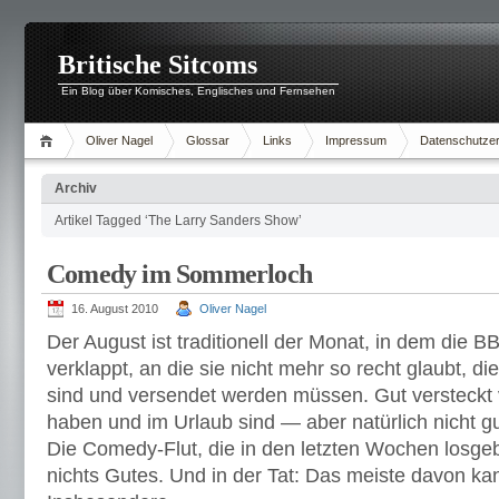
Britische Sitcoms
Ein Blog über Komisches, Englisches und Fernsehen
Oliver Nagel
Glossar
Links
Impressum
Datenschutzer
Archiv
Artikel Tagged ‘The Larry Sanders Show’
Comedy im Sommerloch
16. August 2010
Oliver Nagel
Der August ist traditionell der Monat, in dem die B
verklappt, an die sie nicht mehr so recht glaubt, di
sind und versendet werden müssen. Gut versteckt v
haben und im Urlaub sind — aber natürlich nicht gu
Die Comedy-Flut, die in den letzten Wochen losgeb
nichts Gutes. Und in der Tat: Das meiste davon ka