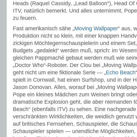
Heads (Raquel Cassidy, „Lead Balloon“), Head Of
ITV, natürlich bemerkt. Und alles unternimmt, Pope
zu feuern.
Fast amerikanisch sähe „
Moving Wallpaper
“ aus, 
Produktion nicht so klein, mit einer knappen Handvo
zickigen Möchtegernschauspielerin und einem Se
Budgets „gedalekt“ werden muß, sprich: im Wesen
gleichen Pappmaché gebaut werden muß wie seinerz
„Doctor Who“-Roboter. Der Clou bei „Moving Wallpap
geht nicht um eine fiktionale Serie — „
Echo Beach
spielt in Cornwall, hat einen Surfshop, und in der H
Jason Donovan. Alles, worauf bei „Moving Wallpape
Pope ein kleines Mädchen zum Weinen bringt oder
dramatische Explosion geht, die aber niemanden töt
Beach“ (ebenfalls ITV) zu sehen. Eine nachgerade
verschränkten Wirklichkeiten, die weidlich genutzt 
auf britisches Fernsehen, Schauspieler, die Schausp
Schauspieler spielen — unendliche Möglichkeiten, d