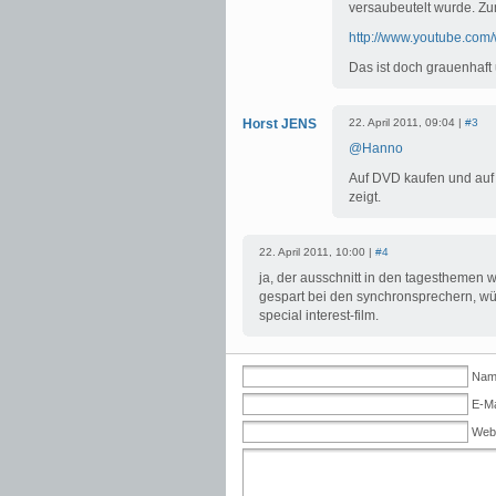
versaubeutelt wurde. Zu
http://www.youtube.c
Das ist doch grauenhaft
Horst JENS
22. April 2011, 09:04 |
#3
@Hanno
Auf DVD kaufen und auf 
zeigt.
22. April 2011, 10:00 |
#4
ja, der ausschnitt in den tagesthemen 
gespart bei den synchronsprechern, würd
special interest-film.
Name
E-Ma
Web