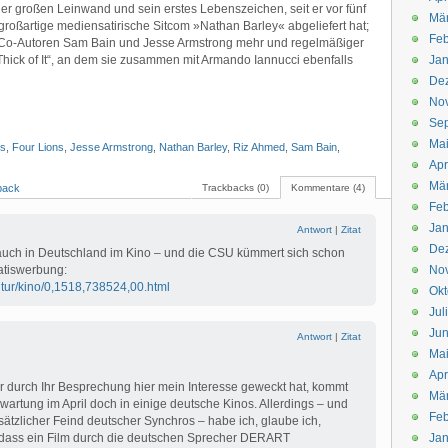
der großen Leinwand und sein erstes Lebenszeichen, seit er vor fünf
Mä
 großartige mediensatirische Sitcom »Nathan Barley« abgeliefert hat;
Feb
 Co-Autoren Sam Bain und Jesse Armstrong mehr und regelmäßiger
hick of It“, an dem sie zusammen mit Armando Iannucci ebenfalls
Jan
De
No
Se
Ma
is
,
Four Lions
,
Jesse Armstrong
,
Nathan Barley
,
Riz Ahmed
,
Sam Bain
,
Apr
Mä
back
Trackbacks (0)
Kommentare (4)
Feb
Jan
Antwort
|
Zitat
De
l auch in Deutschland im Kino – und die CSU kümmert sich schon
atiswerbung:
No
ltur/kino/0,1518,738524,00.html
Okt
Jul
Jun
Antwort
|
Zitat
Ma
Apr
er durch Ihr Besprechung hier mein Interesse geweckt hat, kommt
Mä
wartung im April doch in einige deutsche Kinos. Allerdings – und
Feb
sätzlicher Feind deutscher Synchros – habe ich, glaube ich,
t, dass ein Film durch die deutschen Sprecher DERART
Jan