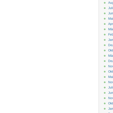
Aug
Jul
Jun
Ma
Apr
Mä
Feb
Jan
De
Okt
Mä
De
No
Okt
Ma
No
Jul
Jun
No
Okt
Jan