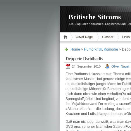
Britische Sitcoms
Ein Blog über Komisches, Englisches und Fe
Oliver Nagel
Glossar
Links
Home
>
Humorkritik
,
Komödie
> Deppe
Depperte Dschihadis
24. September 2010
Oliver Nagel
Eine Podiumsdiskussion zum Thema milita
fanatischer Muslim, hat gerade einige ver
ein dunkelhäutiger junger Mann im Publik
dunkelhäutige Männer für Bombenleger hä
mich dann nicht wie einer verhalten?« ruf
Sprengstoffgürtel. Und beginnt, vor dem 
the Mujahideen/and I’m making a scene
»Allahu akbar!« — die Ladung, doch unter
Krachern und Luftschlangen heraus: »Oh m
Daß man nicht genau weiß, was man davon 
DVD erschienener Islamisten-Satire
»Fou