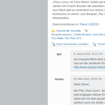
»Four Lions« ist Chris Morris’ Debüt auf 
Jahren mit Charlie Brooker die ebenfalls
zum Glück gibt es zumindest von seinen
Komisches zu sehen: zum Beispiel „The T
mitschreiben.
Zuerst erschienen in
Titanic 10/2010
Humorkritik
,
Komödie
Armando Iannucci
,
Charlie Brooker
,
Chris Morr
The Infidel
,
The Thick Of It
Einen Kommentar schreiben
Track
igor
9. Januar 2011, 21:13 |
#1
ab voraussichtlich Apri
mal um die verdiente Gr
http://www.spiegel.de/ku
Hanno
28. März 2011, 15:55 |
#2
Hallo Oliver,
der Film „Four Lions“, d
jetzt entgegen meiner Er
dabei bin ich kein grund
wirklich noch nie erleb