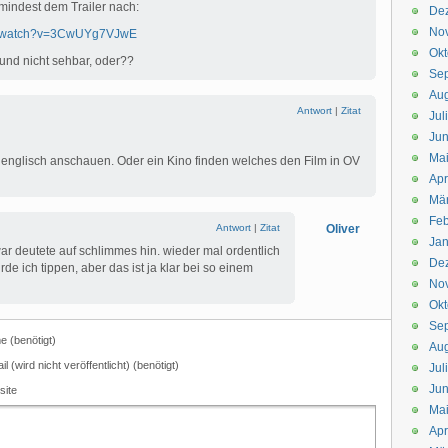
mindest dem Trailer nach:
De
No
om/watch?v=3CwUYg7VJwE
Okt
 und nicht sehbar, oder??
Se
Aug
Antwort
|
Zitat
Jul
Jun
Ma
englisch anschauen. Oder ein Kino finden welches den Film in OV
Apr
Mä
Feb
Antwort
|
Zitat
Oliver
Jan
war deutete auf schlimmes hin. wieder mal ordentlich
De
e ich tippen, aber das ist ja klar bei so einem
No
Okt
Se
 (benötigt)
Aug
il (wird nicht veröffentlicht) (benötigt)
Jul
Jun
site
Ma
Apr