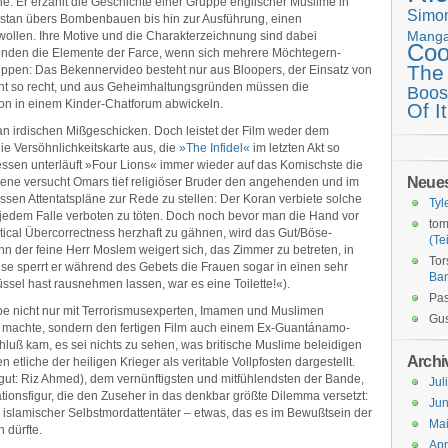
he. Er erzählt die Geschichte einer Gruppe englischer Muslime in
Simo
kistan übers Bombenbauen bis hin zur Ausführung, einen
Mang
ollen. Ihre Motive und die Charakterzeichnung sind dabei
Coo
nden die Elemente der Farce, wenn sich mehrere Möchtegern-
The
puppen: Das Bekennervideo besteht nur aus Bloopers, der Einsatz von
cht so recht, und aus Geheimhaltungsgründen müssen die
Boos
on in einem Kinder-Chatforum abwickeln.
Of It
t an irdischen Mißgeschicken. Doch leistet der Film weder dem
ie Versöhnlichkeitskarte aus, die
»The Infidel«
im letzten Akt so
essen unterläuft »Four Lions« immer wieder auf das Komischste die
Neue
ene versucht Omars tief religiöser Bruder den angehenden und im
sen Attentatspläne zur Rede zu stellen: Der Koran verbiete solche
Tyl
jedem Falle verboten zu töten. Doch noch bevor man die Hand vor
tom
tical Übercorrectness herzhaft zu gähnen, wird das Gut/Böse-
(Tei
der feine Herr Moslem weigert sich, das Zimmer zu betreten, in
Tor
se sperrt er während des Gebets die Frauen sogar in einen sehr
Ba
ssel hast rausnehmen lassen, war es eine Toilette!«).
Pas
abe nicht nur mit Terrorismusexperten, Imamen und Muslimen
Gus
n machte, sondern den fertigen Film auch einem Ex-Guantánamo-
luß kam, es sei nichts zu sehen, was britische Muslime beleidigen
Archi
 etliche der heiligen Krieger als veritable Vollpfosten dargestellt.
 gut: Riz Ahmed), dem vernünftigsten und mitfühlendsten der Bande,
Jul
ationsfigur, die den Zuseher in das denkbar größte Dilemma versetzt:
Jun
er islamischer Selbstmordattentäter – etwas, das es im Bewußtsein der
Ma
 dürfte.
Apr