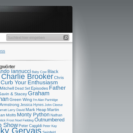
RSS
gwörter
ndo Iannucci
Black
Baby Cow
Charlie Brooker
s
Chris
Curb Your Enthusiasm
Father
Mitchell
Episodes
Dead Set
Graham
Gavin & Stacey
han
Green Wing
I'm Alan Partridge
 Armstrong
Jessica Hynes
John Cleese
Mark Heap
Martin
arratt
Larry David
Monty Python
man
Misfits
Nathan
Outnumbered
Nick Frost
Noel Fielding
p Show
Peter Capaldi
Peter Kay
cky Gervais
Seinfeld