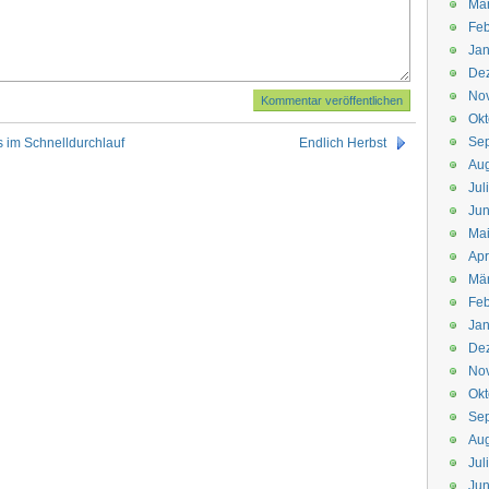
Mä
Feb
Jan
De
No
Okt
Se
 im Schnelldurchlauf
Endlich Herbst
Aug
Jul
Jun
Ma
Apr
Mä
Feb
Jan
De
No
Okt
Se
Aug
Jul
Jun