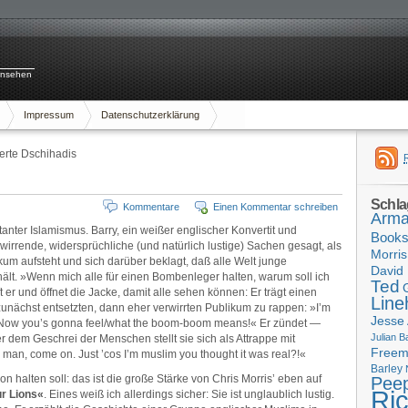
rnsehen
Impressum
Datenschutzerklärung
rte Dschihadis
Schla
Kommentare
Einen Kommentar schreiben
Arma
nter Islamismus. Barry, ein weißer englischer Konvertit und
Book
wirrende, widersprüchliche (und natürlich lustige) Sachen gesagt, als
Morris
um aufsteht und sich darüber beklagt, daß alle Welt junge
David 
lt. »Wenn mich alle für einen Bombenleger halten, warum soll ich
Ted
t er und öffnet die Jacke, damit alle sehen können: Er trägt einen
Line
zunächst entsetzten, dann eher verwirrten Publikum zu rappen: »I’m
Jesse
/Now you’s gonna feel/what the boom-boom means!« Er zündet —
Julian B
 dem Geschrei der Menschen stellt sie sich als Attrappe mit
Free
an, come on. Just ’cos I’m muslim you thought it was real?!«
Barley
halten soll: das ist die große Stärke von Chris Morris’ eben auf
Pee
Ri
r Lions«
. Eines weiß ich allerdings sicher: Sie ist unglaublich lustig.