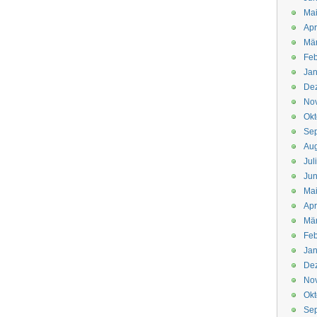
Mai
Apr
Mär
Feb
Jan
De
No
Okt
Se
Aug
Jul
Jun
Ma
Apr
Mä
Feb
Jan
De
No
Okt
Se