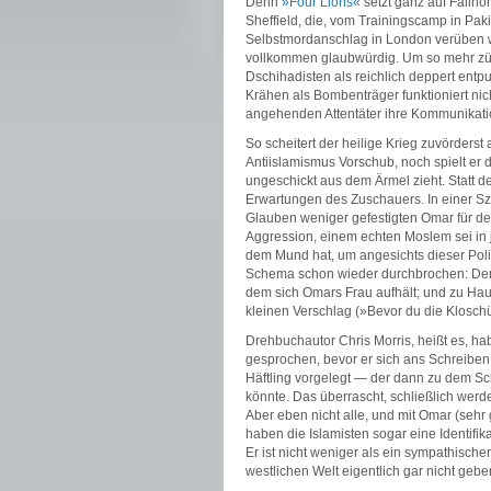
Denn
»Four Lions«
setzt ganz auf Fallhö
Sheffield, die, vom Trainingscamp in Pa
Selbstmordanschlag in London verüben w
vollkommen glaubwürdig. Um so mehr zü
Dschihadisten als reichlich deppert ent
Krähen als Bombenträger funktioniert ni
angehenden Attentäter ihre Kommunikati
So scheitert der heilige Krieg zuvörders
Antiislamismus Vorschub, noch spielt er d
ungeschickt aus dem Ärmel zieht. Statt d
Erwartungen des Zuschauers. In einer Sz
Glauben weniger gefestigten Omar für des
Aggression, einem echten Moslem sei in 
dem Mund hat, um angesichts dieser Poli
Schema schon wieder durchbrochen: Denn 
dem sich Omars Frau aufhält; und zu Hau
kleinen Verschlag (»Bevor du die Kloschü
Drehbuchautor Chris Morris, heißt es, h
gesprochen, bevor er sich ans Schreibe
Häftling vorgelegt — der dann zu dem Sch
könnte. Das überrascht, schließlich werden
Aber eben nicht alle, und mit Omar (sehr
haben die Islamisten sogar eine Identifik
Er ist nicht weniger als ein sympathisch
westlichen Welt eigentlich gar nicht geben