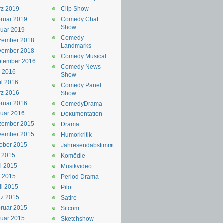
rz 2019
Clip Show
ruar 2019
Comedy Chat
Show
uar 2019
Comedy
zember 2018
Landmarks
vember 2018
Comedy Musical
ptember 2016
Comedy News
i 2016
Show
il 2016
Comedy Panel
rz 2016
Show
ruar 2016
ComedyDrama
uar 2016
Dokumentation
zember 2015
Drama
vember 2015
Humorkritik
ober 2015
Jahresendabstimmung
i 2015
Komödie
i 2015
Musikvideo
i 2015
Period Drama
il 2015
Pilot
rz 2015
Satire
ruar 2015
Sitcom
uar 2015
Sketchshow