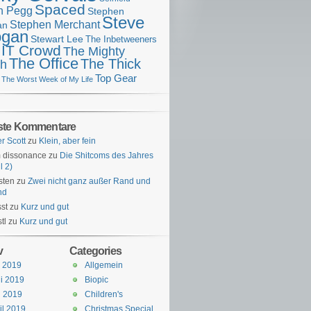
Spaced
n Pegg
Stephen
Steve
Stephen Merchant
an
gan
Stewart Lee
The Inbetweeners
 IT Crowd
The Mighty
The Office
The Thick
h
Top Gear
The Worst Week of My Life
ste Kommentare
er Scott
zu
Klein, aber fein
 dissonance
zu
Die Shitcoms des Jahres
l 2)
sten
zu
Zwei nicht ganz außer Rand und
nd
st
zu
Kurz und gut
tl
zu
Kurz und gut
v
Categories
i 2019
Allgemein
i 2019
Biopic
i 2019
Children's
il 2019
Christmas Special