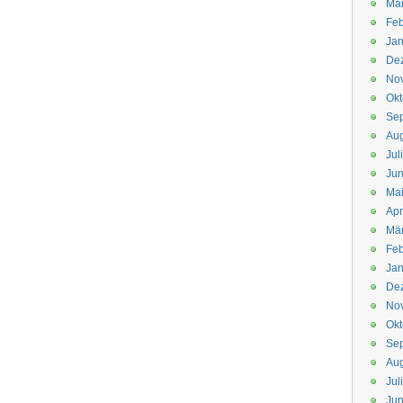
Mä
Feb
Jan
De
No
Okt
Se
Aug
Jul
Jun
Ma
Apr
Mä
Feb
Jan
De
No
Okt
Se
Aug
Jul
Jun