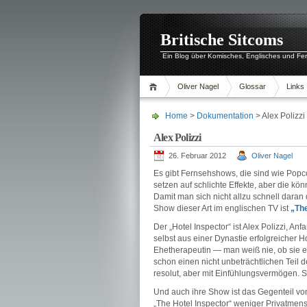
Britische Sitcoms
Ein Blog über Komisches, Englisches und Fe
Oliver Nagel
Glossar
Links
Home
>
Dokumentation
> Alex Polizzi
Alex Polizzi
26. Februar 2012
Oliver Nagel
Es gibt Fernsehshows, die sind wie Popco
setzen auf schlichte Effekte, aber die k
Damit man sich nicht allzu schnell daran
Show dieser Art im englischen TV ist
„The
Der „Hotel Inspector“ ist Alex Polizzi, An
selbst aus einer Dynastie erfolgreicher
Ehetherapeutin — man weiß nie, ob sie ei
schon einen nicht unbeträchtlichen Teil 
resolut, aber mit Einfühlungsvermögen. Si
Und auch ihre Show ist das Gegenteil vo
„The Hotel Inspector“ weniger Privatmen