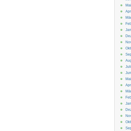
Mai
Apr
Mär
Feb
Jan
De
No
Okt
Se
Aug
Jul
Jun
Ma
Apr
Mä
Feb
Jan
De
No
Okt
Se