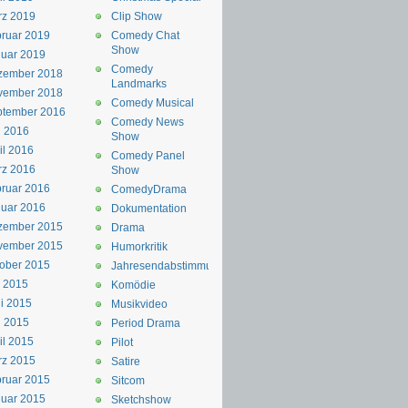
rz 2019
Clip Show
ruar 2019
Comedy Chat
Show
uar 2019
Comedy
zember 2018
Landmarks
vember 2018
Comedy Musical
ptember 2016
Comedy News
i 2016
Show
il 2016
Comedy Panel
rz 2016
Show
ruar 2016
ComedyDrama
uar 2016
Dokumentation
zember 2015
Drama
vember 2015
Humorkritik
ober 2015
Jahresendabstimmung
i 2015
Komödie
i 2015
Musikvideo
i 2015
Period Drama
il 2015
Pilot
rz 2015
Satire
ruar 2015
Sitcom
uar 2015
Sketchshow