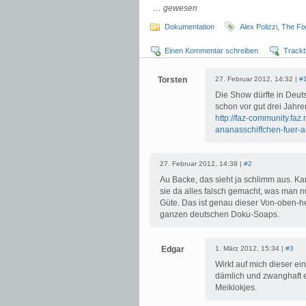
… gewesen
Dokumentation
Alex Polizzi
,
The Fix
Einen Kommentar schreiben
Track
Torsten
27. Februar 2012, 14:32 |
#
Die Show dürfte in Deut
schon vor gut drei Jahre
http://faz-community.faz
ananasschiffchen-fuer-
27. Februar 2012, 14:38 |
#2
Au Backe, das sieht ja schlimm aus. Kan
sie da alles falsch gemacht, was man 
Güte. Das ist genau dieser Von-oben-he
ganzen deutschen Doku-Soaps.
Edgar
1. März 2012, 15:34 |
#3
Wirkt auf mich dieser ei
dämlich und zwanghaft e
Meiklokjes.