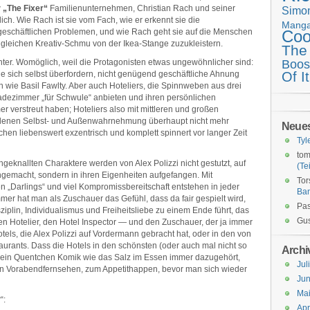
w
„The Fixer“
Familienunternehmen, Christian Rach und seiner
Simo
ich. Wie Rach ist sie vom Fach, wie er erkennt sie die
Mang
schäftlichen Problemen, und wie Rach geht sie auf die Menschen
Coo
dem gleichen Kreativ-Schmu von der Ikea-Stange zuzukleistern.
The
unter. Womöglich, weil die Protagonisten etwas ungewöhnlicher sind:
Boos
Of It
ie sich selbst überfordern, nicht genügend geschäftliche Ahnung
ie Basil Fawlty. Aber auch Hoteliers, die Spinnweben aus drei
 Badezimmer „für Schwule“ anbieten und ihren persönlichen
r verstreut haben; Hoteliers also mit mittleren und großen
 denen Selbst- und Außenwahrnehmung überhaupt nicht mehr
Neue
en liebenswert exzentrisch und komplett spinnert vor langer Zeit
Tyl
tom
knallten Charaktere werden von Alex Polizzi nicht gestutzt, auf
(Tei
gemacht, sondern in ihren Eigenheiten aufgefangen. Mit
Tor
en „Darlings“ und viel Kompromissbereitschaft entstehen in jeder
Ba
er hat man als Zuschauer das Gefühl, dass da fair gespielt wird,
Pas
sziplin, Individualismus und Freiheitsliebe zu einem Ende führt, das
Gus
r den Hotelier, den Hotel Inspector — und den Zuschauer, der ja immer
Hotels, die Alex Polizzi auf Vordermann gebracht hat, oder in den von
aurants. Dass die Hotels in den schönsten (oder auch mal nicht so
Archi
 ein Quentchen Komik wie das Salz im Essen immer dazugehört,
Jul
ten Vorabendfernsehen, zum Appetithappen, bevor man sich wieder
Jun
Ma
“:
Apr