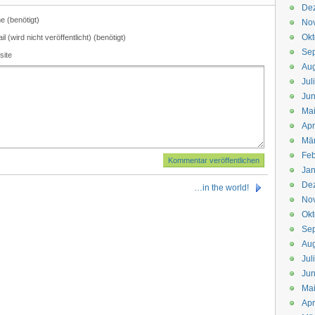
De
 (benötigt)
No
Okt
il (wird nicht veröffentlicht) (benötigt)
Se
site
Aug
Jul
Jun
Ma
Apr
Mä
Feb
Jan
De
…in the world!
No
Okt
Se
Aug
Jul
Jun
Ma
Apr