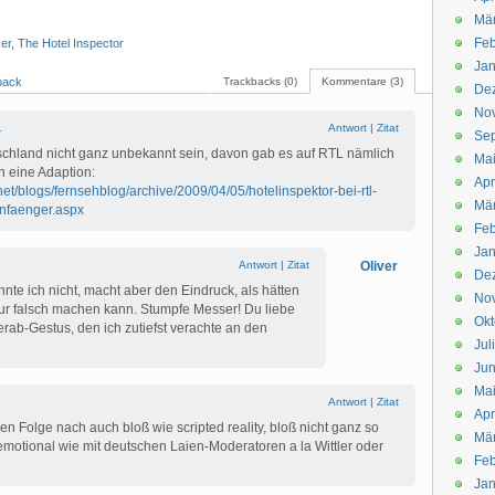
Mä
Feb
er
,
The Hotel Inspector
Jan
back
Trackbacks (0)
Kommentare (3)
De
No
1
Antwort
|
Zitat
Se
schland nicht ganz unbekannt sein, davon gab es auf RTL nämlich
Ma
n eine Adaption:
Apr
.net/blogs/fernsehblog/archive/2009/04/05/hotelinspektor-bei-rtl-
Mä
anfaenger.aspx
Feb
Jan
Antwort
|
Zitat
Oliver
De
nte ich nicht, macht aber den Eindruck, als hätten
No
nur falsch machen kann. Stumpfe Messer! Du liebe
Okt
rab-Gestus, den ich zutiefst verachte an den
Jul
Jun
Ma
Antwort
|
Zitat
Apr
nen Folge nach auch bloß wie scripted reality, bloß nicht ganz so
Mä
motional wie mit deutschen Laien-Moderatoren a la Wittler oder
Feb
Jan