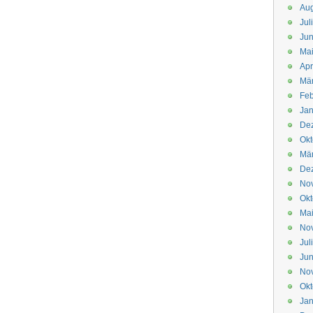
Aug
Jul
Jun
Ma
Apr
Mä
Feb
Jan
De
Okt
Mä
De
No
Okt
Ma
No
Jul
Jun
No
Okt
Jan