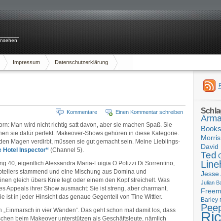
rnsehen
Impressum
Datenschutzerklärung
Schla
Kommentare
Einen Kommentar schreiben
Arma
rn: Man wird nicht richtig satt davon, aber sie machen Spaß. Sie
Book
önnen sie dafür perfekt. Makeover-Shows gehören in diese Kategorie.
Morris
 den Magen verdirbt, müssen sie gut gemacht sein. Meine Lieblings-
David 
 Hotel Inspector“
(Channel 5).
Ted
Line
fang 40, eigentlich Alessandra Maria-Luigia O Polizzi Di Sorrentino,
 Hoteliers stammend und eine Mischung aus Domina und
Jesse
nen gleich übers Knie legt oder einem den Kopf streichelt. Was
Julian B
des Appeals ihrer Show ausmacht: Sie ist streng, aber charmant,
Free
e ist in jeder Hinsicht das genaue Gegenteil von Tine Wittler.
Barley
Pee
n „Einmarsch in vier Wänden“. Das geht schon mal damit los, dass
Ri
schen beim Makeover unterstützen als Geschäftsleute, nämlich