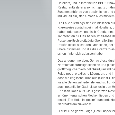
Hoteliers, und in ihrer neuen BBC2-Sho
Restauranttesterei also nicht ganz unähnl
Zusammenhänge von persönlichen und ge
individuell ein, statt einfach alles mit 
Die Fälle allerdings sind ein bisschen b
Klarerweise zunächst einmal Hoteliers, d
haben oder so sympathisch rüberkommen w
Jahrzehnten für Flair halten, knall-rosa
Porzellankitsch großzügig über alle Zimme
Persönlichkeitsschaden, Menschen, bei
übereinstimmen und die die Grenze zwisch
schon hinter sich gelassen haben.
Das angenehme aber: Genau diese durchge
Normalmaß zurückgeschnitten und gleich
größtmöglicher Verbindlichkeit, unzählig
Folge neue, praktische Lösungen, und imm
dass die englische Trias aus (Selbst-) Di
für alle Seiten zufriedenstellend ist: Fü
auch potentieller Gast ist, sei es in den 
Christian Rach aufs Gleis gesetzten Rest
schönen) englischen Flecken liegen und
macht „The Hotel Inspector“ zum perfek
Nahrhafterem zuwendet.
Hier ist eine ganze Folge „Hotel Inspector