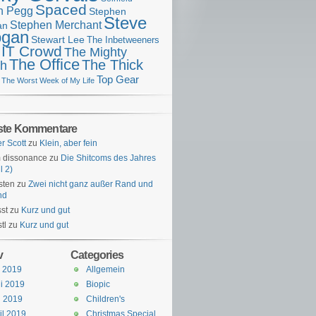
Spaced
n Pegg
Stephen
Steve
Stephen Merchant
an
gan
Stewart Lee
The Inbetweeners
 IT Crowd
The Mighty
The Office
The Thick
h
Top Gear
The Worst Week of My Life
ste Kommentare
er Scott
zu
Klein, aber fein
 dissonance
zu
Die Shitcoms des Jahres
l 2)
sten
zu
Zwei nicht ganz außer Rand und
nd
st
zu
Kurz und gut
tl
zu
Kurz und gut
v
Categories
i 2019
Allgemein
i 2019
Biopic
i 2019
Children's
il 2019
Christmas Special