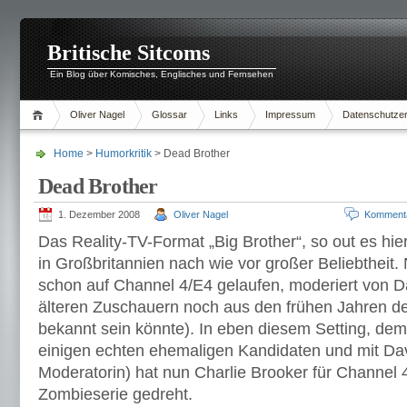
Britische Sitcoms
Ein Blog über Komisches, Englisches und Fernsehen
Oliver Nagel
Glossar
Links
Impressum
Datenschutzer
Home
>
Humorkritik
> Dead Brother
Dead Brother
1. Dezember 2008
Oliver Nagel
Komment
Das Reality-TV-Format „Big Brother“, so out es hierz
in Großbritannien nach wie vor großer Beliebtheit. 
schon auf Channel 4/E4 gelaufen, moderiert von D
älteren Zuschauern noch aus den frühen Jahren 
bekannt sein könnte). In eben diesem Setting, dem
einigen echten ehemaligen Kandidaten und mit Dav
Moderatorin) hat nun Charlie Brooker für Channel 4
Zombieserie gedreht.