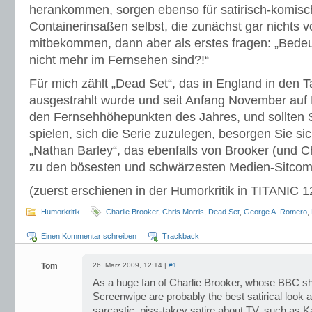
herankommen, sorgen ebenso für satirisch-komis
Containerinsaßen selbst, die zunächst gar nichts 
mitbekommen, dann aber als erstes fragen: „Bedeu
nicht mehr im Fernsehen sind?!“
Für mich zählt „Dead Set“, das in England in den 
ausgestrahlt wurde und seit Anfang November auf D
den Fernsehhöhepunkten des Jahres, und sollten
spielen, sich die Serie zuzulegen, besorgen Sie si
„Nathan Barley“, das ebenfalls von Brooker (und C
zu den bösesten und schwärzesten Medien-Sitcoms 
(zuerst erschienen in der Humorkritik in TITANIC 
Humorkritik
Charlie Brooker
,
Chris Morris
,
Dead Set
,
George A. Romero
,
Einen Kommentar schreiben
Trackback
Tom
26. März 2009, 12:14 |
#1
As a huge fan of Charlie Brooker, whose BBC
Screenwipe are probably the best satirical look a
sarcastic, piss-takey satire about TV, such as 