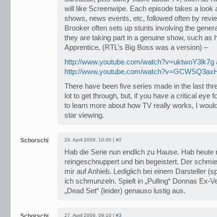
will like Screenwipe. Each episode takes a look a
shows, news events, etc, followed often by revie
Brooker often sets up stunts involving the genera
they are taking part in a genuine show, such as 
Apprentice, (RTL’s Big Boss was a version) –
http://www.youtube.com/watch?v=uktwoY3lk7g
http://www.youtube.com/watch?v=GCWSQ3ax
There have been five series made in the last thre
lot to get through, but, if you have a critical eye 
to learn more about how TV really works, I woul
star viewing.
Schorschi
24. April 2009, 10:00 |
#2
Hab die Serie nun endlich zu Hause. Hab heute
reingeschnuppert und bin begeistert. Der schmi
mir auf Anhieb. Lediglich bei einem Darsteller (sp
ich schmunzeln. Spielt in „Pulling“ Donnas Ex-Ve
„Dead Set“ (leider) genauso lustig aus.
Schorschi
27. April 2009, 09:10 |
#3