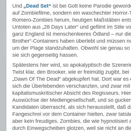
Und
„Dead Set“
ist bei Gott keine Parodie gewor
auf Zombiefilme, sondern ein waschechter Horror-Th
Romero-Zombies herum, heutigen Maßstäben entsp
Untoten aus „28 Days Later“ und gefilmt im Stile von
ganz England ist menschenleeres Ödland – nur die
Brother“-Containers haben überlebt und müssen 
um der Plage standzuhalten. Obwohl sie genau so
sie sich gegenseitig hassen.
Spätestens hier wird, so apokalyptisch die Szeneri
Twist klar, den Brooker, wie er freimütig zugibt, b
„Dawn Of The Dead“ abgekupfert hat. Dort war es 
sich die Überlebenden verschanzten, und zwar mit
kapitalismuskritischer Absicht des Regisseurs. Hier
Auswüchse der Mediengesellschaft, und so gucken 
Kandidaten überrascht, als sich herausstellt, daß d
Fangeschrei vor dem Container hielten, zwar tatsä
aber kein freudiges. Zombies, die wie hypnotisiert
durch Einwegscheiben glotzen, weil sie nicht an die