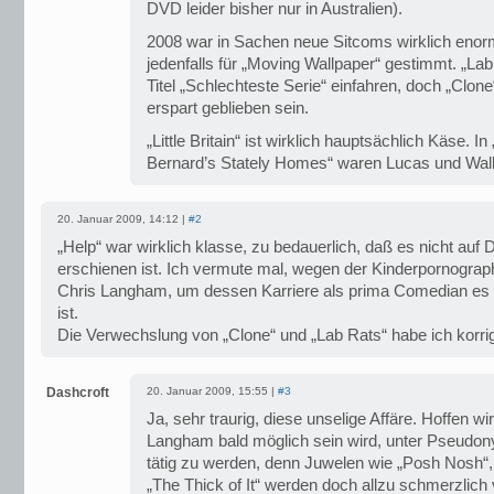
DVD leider bisher nur in Australien).
2008 war in Sachen neue Sitcoms wirklich eno
jedenfalls für „Moving Wallpaper“ gestimmt. „La
Titel „Schlechteste Serie“ einfahren, doch „Clon
erspart geblieben sein.
„Little Britain“ ist wirklich hauptsächlich Käse. In
Bernard’s Stately Homes“ waren Lucas und Wall
20. Januar 2009, 14:12 |
#2
„Help“ war wirklich klasse, zu bedauerlich, daß es nicht auf
erschienen ist. Ich vermute mal, wegen der Kinderpornograp
Chris Langham, um dessen Karriere als prima Comedian es
ist.
Die Verwechslung von „Clone“ und „Lab Rats“ habe ich korrig
Dashcroft
20. Januar 2009, 15:55 |
#3
Ja, sehr traurig, diese unselige Affäre. Hoffen wi
Langham bald möglich sein wird, unter Pseudon
tätig zu werden, denn Juwelen wie „Posh Nosh“,
„The Thick of It“ werden doch allzu schmerzlich 