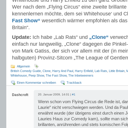
Whitehouse und Harry Enfield zu den ganz Großen
Wer nach dem „Flying Circus“ eine zweite brillant
kennenlernen möchte, dem sei Whitehouse‘ und C
Fast Show“
wesentlich wärmer empfohlen als das 
Britain“.
Update:
Ich habe „Lab Rats“ und
„Clone“
verwechs
einfach nur langweilig, „Clone“ dagegen die Pinke
von Mark Gatiss, der sich vor allem mit der (in me
halbguten) Provinz-Sitcom „The League of Gentlem
Allgemein
British Comedy Guide
,
Clone
,
Harry And Paul
,
Harry Enfield
,
Lab Rats
,
Little Britain
,
M
Whitehouse
,
Peep Show
,
The Fast Show
,
The Inbetweeners
Einen Kommentar schreiben
Trackback
Dashcroft
20. Januar 2009, 14:01 |
#1
Wenn schon vom Flying Circus die Rede ist, darf 
Laurie“ nicht verschwiegen werden. Und da Pau
erwähnt wurde (der übrigens einst durch einen J
Lauries Haus zur Comedy kam), sollte man sich
brillanten, anrührenden und stets komischen Fol