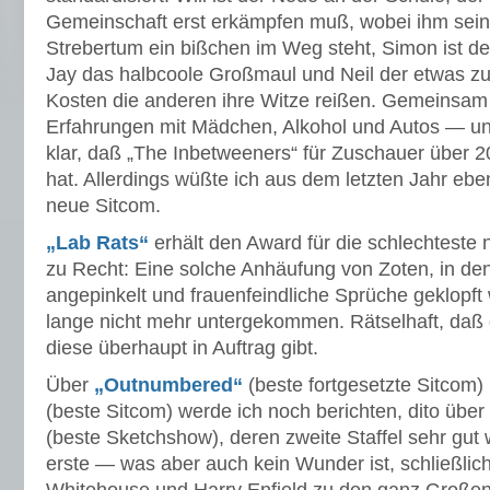
Gemeinschaft erst erkämpfen muß, wobei ihm sei
Strebertum ein bißchen im Weg steht, Simon ist d
Jay das halbcoole Großmaul und Neil der etwas z
Kosten die anderen ihre Witze reißen. Gemeinsam
Erfahrungen mit Mädchen, Alkohol und Autos — und
klar, daß „The Inbetweeners“ für Zuschauer über 
hat. Allerdings wüßte ich aus dem letzten Jahr ebe
neue Sitcom.
„Lab Rats“
erhält den Award für die schlechteste 
zu Recht: Eine solche Anhäufung von Zoten, in de
angepinkelt und frauenfeindliche Sprüche geklopft 
lange nicht mehr untergekommen. Rätselhaft, da
diese überhaupt in Auftrag gibt.
Über
„Outnumbered“
(beste fortgesetzte Sitcom
(beste Sitcom) werde ich noch berichten, dito über
(beste Sketchshow), deren zweite Staffel sehr gut w
erste — was aber auch kein Wunder ist, schließlic