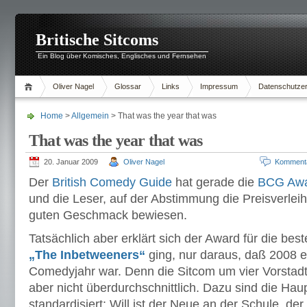
Britische Sitcoms
Ein Blog über Komisches, Englisches und Fernsehen
Oliver Nagel
Glossar
Links
Impressum
Datenschutzer
Home
>
Allgemein
> That was the year that was
That was the year that was
20. Januar 2009
Oliver Nagel
Komment
Der
British Comedy Guide
hat gerade die
BCG Awa
und die Leser, auf der Abstimmung die Preisverlei
guten Geschmack bewiesen.
Tatsächlich aber erklärt sich der Award für die bes
„The Inbetweeners“
ging, nur daraus, daß 2008 e
Comedyjahr war. Denn die Sitcom um vier Vorstadt
aber nicht überdurchschnittlich. Dazu sind die Hau
standardisiert: Will ist der Neue an der Schule, der