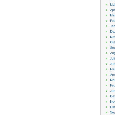
Mai
Apr
Mär
Feb
Jan
De
No
Okt
Se
Aug
Jul
Jun
Ma
Apr
Mä
Feb
Jan
De
No
Okt
Se