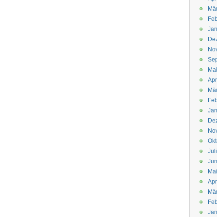
Mä
Feb
Jan
De
No
Se
Ma
Apr
Mä
Feb
Jan
De
No
Okt
Jul
Jun
Ma
Apr
Mä
Feb
Jan