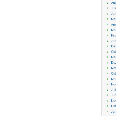
Aug
Jul
Jun
Ma
Apr
Mä
Feb
Jan
De
Okt
Mä
De
No
Okt
Ma
No
Jul
Jun
No
Okt
Jan