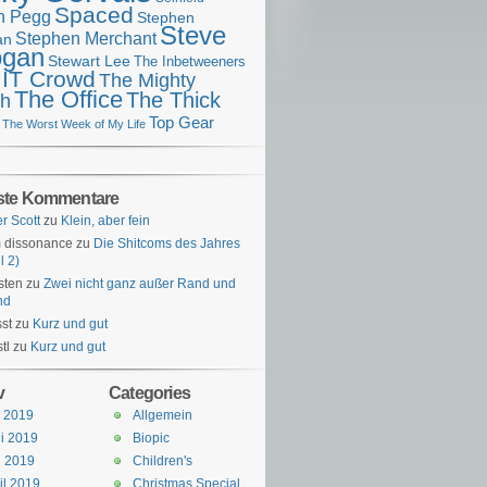
Spaced
n Pegg
Stephen
Steve
Stephen Merchant
an
gan
Stewart Lee
The Inbetweeners
 IT Crowd
The Mighty
The Office
The Thick
h
Top Gear
The Worst Week of My Life
ste Kommentare
er Scott
zu
Klein, aber fein
 dissonance
zu
Die Shitcoms des Jahres
l 2)
sten
zu
Zwei nicht ganz außer Rand und
nd
st
zu
Kurz und gut
tl
zu
Kurz und gut
v
Categories
i 2019
Allgemein
i 2019
Biopic
i 2019
Children's
il 2019
Christmas Special