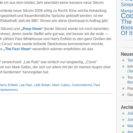
te ich aus dem letzten Jahr ebenfalls keine bessere neue Sitcom.
Simo
Mang
lechteste neue Sitcom 2008 völlig zu Recht: Eine solche Anhäufung
Coo
gepinkelt und frauenfeindliche Sprüche geklopft werden, ist mir
The
ätselhaft, daß die BBC Shows wie diese überhaupt in Auftrag gibt.
Boos
e Sitcom) und
„Peep Show“
(beste Sitcom) werde ich noch berichten,
Of It
how), deren zweite Staffel sehr gut war, viel besser als die erste —
ich zählen Paul Whitehouse und Harry Enfield zu den ganz Großen der
 Circus“ eine zweite brillante Sketchshow kennenlernen möchte,
ns
„The Fast Show“
wesentlich wärmer empfohlen als das
Neue
Tyl
“
verwechselt. „Lab Rats“ war einfach nur langweilig, „Clone“
tom
m von Mark Gatiss, der sich vor allem mit der (in meinen Augen eher
(Tei
f Gentlemen“ hervorgetan hat.
Tor
Ba
Harry Enfield
,
Lab Rats
,
Little Britain
,
Mark Gatiss
,
Outnumbered
,
Paul
Pas
Inbetweeners
Gus
Archi
Jul
Jun
Ma
Apr