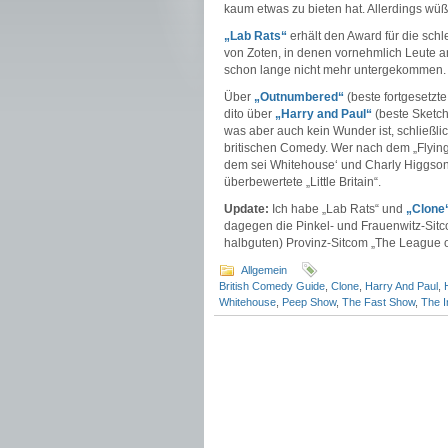
kaum etwas zu bieten hat. Allerdings wüß
„Lab Rats“
erhält den Award für die sch
von Zoten, in denen vornehmlich Leute an
schon lange nicht mehr untergekommen. R
Über
„Outnumbered“
(beste fortgesetzt
dito über
„Harry and Paul“
(beste Sketchs
was aber auch kein Wunder ist, schließl
britischen Comedy. Wer nach dem „Flying
dem sei Whitehouse‘ und Charly Higgso
überbewertete „Little Britain“.
Update:
Ich habe „Lab Rats“ und
„Clone
dagegen die Pinkel- und Frauenwitz-Sitco
halbguten) Provinz-Sitcom „The League o
Allgemein
British Comedy Guide
,
Clone
,
Harry And Paul
,
Whitehouse
,
Peep Show
,
The Fast Show
,
The 