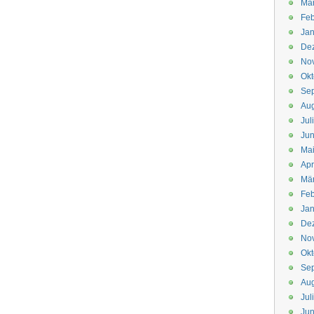
Mä
Feb
Jan
De
No
Okt
Se
Aug
Jul
Jun
Ma
Apr
Mä
Feb
Jan
De
No
Okt
Se
Aug
Jul
Jun