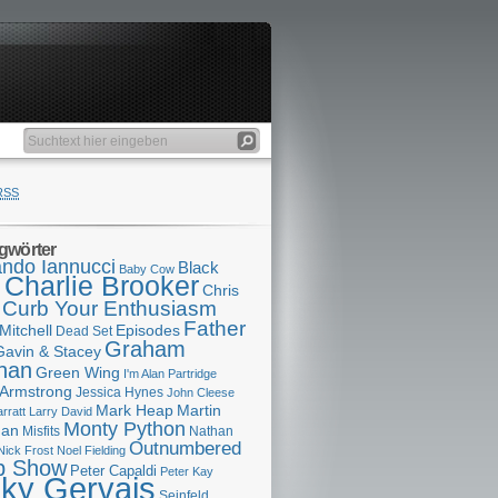
RSS
gwörter
ndo Iannucci
Black
Baby Cow
Charlie Brooker
s
Chris
Curb Your Enthusiasm
Father
Mitchell
Episodes
Dead Set
Graham
Gavin & Stacey
han
Green Wing
I'm Alan Partridge
 Armstrong
Jessica Hynes
John Cleese
Mark Heap
Martin
arratt
Larry David
Monty Python
man
Misfits
Nathan
Outnumbered
Nick Frost
Noel Fielding
p Show
Peter Capaldi
Peter Kay
cky Gervais
Seinfeld