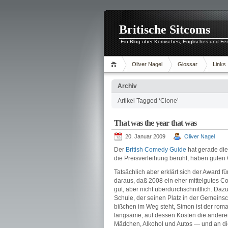
Britische Sitcoms
Ein Blog über Komisches, Englisches und Fe
Oliver Nagel
Glossar
Links
Archiv
Artikel Tagged ‘Clone’
That was the year that was
20. Januar 2009
Oliver Nagel
Der
British Comedy Guide
hat gerade di
die Preisverleihung beruht, haben gute
Tatsächlich aber erklärt sich der Award f
daraus, daß 2008 ein eher mittelgutes C
gut, aber nicht überdurchschnittlich. Dazu
Schule, der seinen Platz in der Gemeins
bißchen im Weg steht, Simon ist der rom
langsame, auf dessen Kosten die andere
Mädchen, Alkohol und Autos — und an dies