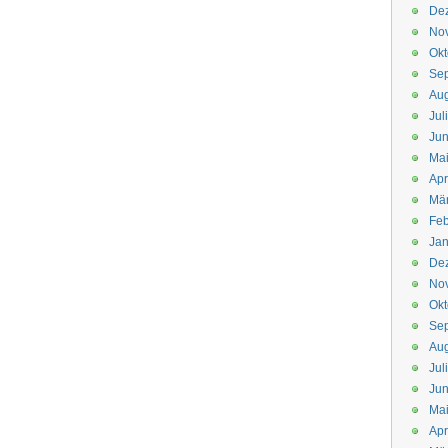
De
No
Okt
Se
Aug
Jul
Jun
Ma
Apr
Mä
Feb
Jan
De
No
Okt
Se
Aug
Jul
Jun
Ma
Apr