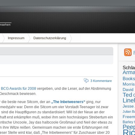
rnsehen
Impressum
Datenschutzerklärung
Schla
Arma
Book
3 Kommentare
Morris
e
BCG Awards für 2008
vergeben, und die Leser, auf der Abstimmung
David 
n Geschmack bewiesen.
Ted
Line
ür die beste neue Sitcom, der an
„The Inbetweeners“
ging, nur
Jesse
omedyjahr war. Denn die Sitcom um vier Vorstadt-Teenager ist zwar
Julian B
 sind die Hauptfiguren zu standardisiert: Will ist der Neue an der
Free
chaft erst erkämpfen muß, wobei ihm sein hochnäsiges Strebertum ein
Barley
antische Uncoole, Jay das halbcoole Großmaul und Neil der etwas zu
Pee
n ihre Witze reißen. Gemeinsam machen sie erste Erfahrungen mit
Ri
er Stelle wird klar, daß „The Inbetweeners“ für Zuschauer über 20