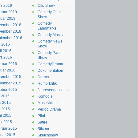
rz 2019
Clip Show
ruar 2019
Comedy Chat
Show
uar 2019
Comedy
zember 2018
Landmarks
vember 2018
Comedy Musical
ptember 2016
Comedy News
i 2016
Show
il 2016
Comedy Panel
rz 2016
Show
ruar 2016
ComedyDrama
uar 2016
Dokumentation
zember 2015
Drama
vember 2015
Humorkritik
ober 2015
Jahresendabstimmung
i 2015
Komödie
i 2015
Musikvideo
i 2015
Period Drama
il 2015
Pilot
rz 2015
Satire
ruar 2015
Sitcom
uar 2015
Sketchshow