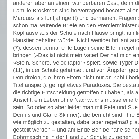
anderen aber an einem wunderbaren Cast, denn die
Familie Brockman sind hervorragend besetzt: all
Marquez als fünfjährige (!) und permanent Fragen 
schon mal wütende Briefe an den Premierminister s
Kopfläuse aus der Schule nach Hause bringt, am li
Haustier behalten würde. Nicht weniger brillant a
(7), dessen permanente Lügen seine Eltern regelm
bringen (»Das ist nicht mein Vater! Der hat mich en
»Stein, Schere, Velociraptor« spielt, sowie Tyger
(11), in der Schule gehänselt und von Ängsten gepl
Den dreien, die ihren Eltern nicht nur an Zahl über
Titel anspielt), gelingt etwas Paradoxes: Sie bestä
die richtige Entscheidung getroffen zu haben, als au
Ansicht, ein Leben ohne Nachwuchs müsse eine tr
sein. So oder so aber leidet man mit Pete und Sue
Dennis und Claire Skinner), die bemüht sind, ihre 
wie möglich zu gestalten, dabei aber regelmäßig 
gestellt werden – und am Ende Ben beinahe seinen 
Bohrmaschine in der Hand zur Schule zu gehen.