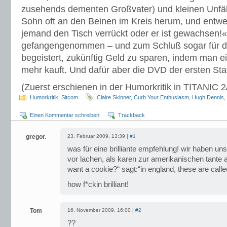
zusehends dementen Großvater) und kleinen Unfäll
Sohn oft an den Beinen im Kreis herum, und entwe
jemand den Tisch verrückt oder er ist gewachsen!«
gefangengenommen – und zum Schluß sogar für d
begeistert, zukünftig Geld zu sparen, indem man e
mehr kauft. Und dafür aber die DVD der ersten Staf
(Zuerst erschienen in der Humorkritik in TITANIC 
Humorkritik
,
Sitcom
Claire Skinner
,
Curb Your Enthusiasm
,
Hugh Dennis
,
Einen Kommentar schreiben
Trackback
gregor.
23. Februar 2009, 13:39 |
#1
was für eine brilliante empfehlung! wir haben 
vor lachen, als karen zur amerikanischen tante 
want a cookie?“ sagt:“in england, these are called
how f*ckin brilliant!
Tom
16. November 2009, 16:00 |
#2
??