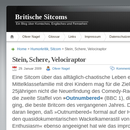
Britische Sitcoms
Ein Blog über Komisches, Englisches und Fernsehen
Oliver Nagel
Glossar
Links
Impressum
Datenschutzer
Home
>
Humorkritik
,
Sitcom
> Stein, Schere, Velociraptor
Stein, Schere, Velociraptor
29. Januar 2009
Oliver Nagel
Komment
Eine Sitcom über das alltäglich-chaotische Leben 
Mittelklassefamilie mit drei Kindern mag für die Zie
25jährigen nicht die Neuerfindung des Comedy-Rad
die zweite Staffel von
»
Outnumbered
«
(BBC 1), d
ging, die beste Britcom des vergangenen Jahres.
daran liegen, daß »Outnumbered« formal auf der Hö
den quasidokumentarischen Wackelkamerastil von
Enthusiasm« ebenso angeeignet hat wie das improv