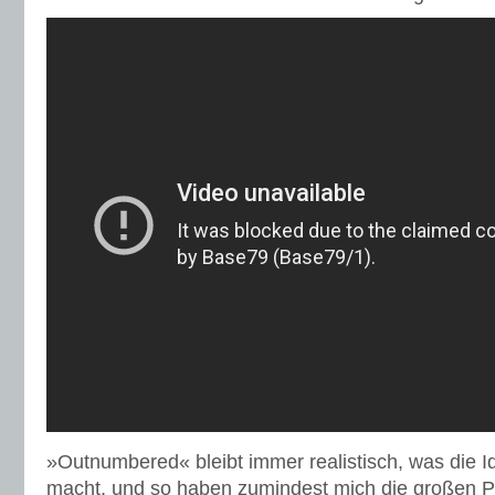
»Outnumbered« bleibt immer realistisch, was die Ide
macht, und so haben zumindest mich die großen 